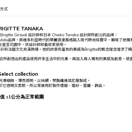
方式
RIGITTE TANAKA
Brigitte Giraudi
設計師和日本
Chieko Tanaka
設計師所創立的品牌：
sbibi
品牌，將維多利亞時代的華麗浪漫風格融入現代時尚珠寶中，展現了她獨
在皇宮花園中，供設計師和藝術家使用。
設計和法國文化充滿熱情。她的詩意和富有的美感為
Brigitte
的概念理念增添了精
合所創造出的產品使用許多生活中的元素，再加入兩人獨有的美感及創意，使
Select
collection
光澤細緻、薄而透明，以絲綢、聚酯纖維或尼龍製成。
於它透明又柔軟，所以常被用於製作禮服、婚紗、窗簾、飾品。
值 ±1公分為正常範圍