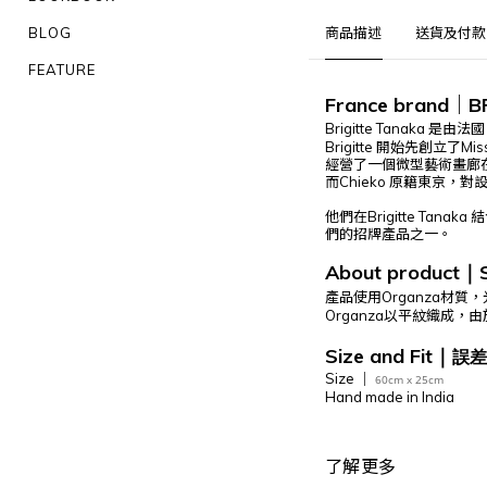
BLOG
商品描述
送貨及付款
FEATURE
France brand
｜
B
Brigitte Tanaka
是由法國
Brigitte
開始先創立了
Mis
經營了一個微型藝術畫廊
而
Chieko
原籍東京，對
他們在
Brigitte Tanaka
結
們的招牌產品之一。
About product
｜
產品使用
Organza材質
，
Organza
以平紋織成，由
Size and Fit
｜
誤差
Size ｜
60cm x 25cm
Hand made in India
了解更多