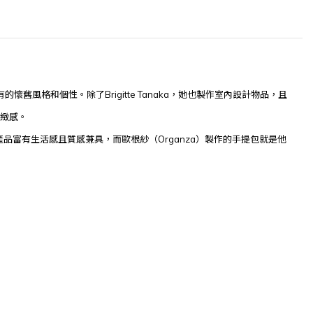
有的懷舊風格和個性。除了
Brigitte Tanaka
，她也製作室內設計物品，且
緻感。
產品富有生活感且質感兼具，而歐根紗（
Organza
）製作的手提包就是他