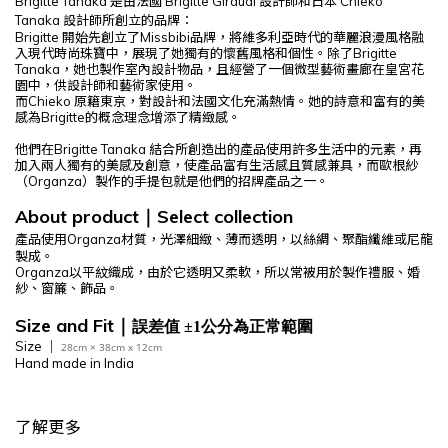
Brigitte Tanaka
是由法國
Brigitte Giraudi
設計師和日本
Chieko
Tanaka
設計師所創立的品牌：
Brigitte
開始先創立了
Missbibi
品牌，將維多利亞時代的華麗浪漫風格融
入現代時尚珠寶中，展現了她獨有的懷舊風格和個性。除了
Brigitte
Tanaka
，她也製作室內設計物品，且經營了一個微型藝術畫廊在皇宮花
園中，供設計師和藝術家使用。
而
Chieko
原籍東京，對設計和法國文化充滿熱情。她的詩意和富有的美
感為
Brigitte
的概念理念增添了精緻感。
他們在
Brigitte Tanaka
結合所創造出的產品使用許多生活中的元素，再
加入兩人獨有的美感及創意，使產品富有生活感且質感兼具，而歐根紗
（
Organza
）製作的手提包就是他們的招牌產品之一。
About product
Select
collection
｜
產品使用
Organza材質
，
光澤細緻、薄而透明，以絲綢、聚酯纖維或尼龍
製成。
Organza
以平紋織成，由於它透明又柔軟，所以常被用於製作禮服、婚
紗、窗簾、飾品。
Size and Fit
｜
誤差值 ±1公分為正常範圍
Size ｜
28cm × 38cm x 12cm
Hand made in India
了解更多