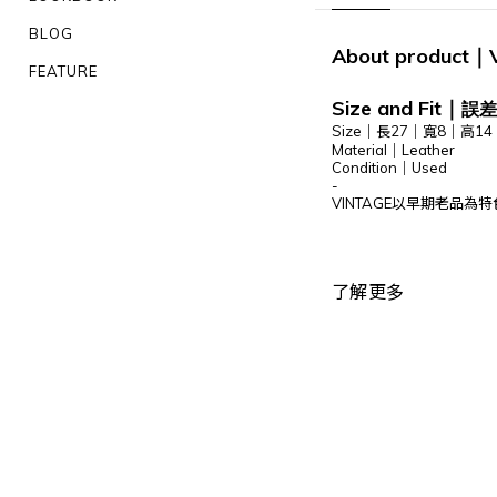
BLOG
About product
｜
FEATURE
Size and Fit
｜
誤差
Size｜
長27｜寬8｜高14
Material｜
Leather
Condition｜Used
-
VINTAGE以早期老品
了解更多