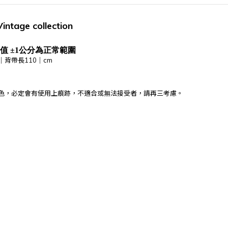
Vintage
collection
值 ±1公分為正常範圍
｜背帶長110｜cm
為特色，必定會有使用上痕跡，不適合或無法接受者，請再三考慮
。