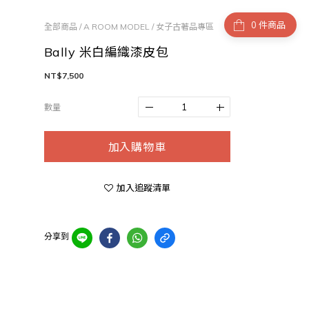
件商品
全部商品
/
A ROOM MODEL
/
女子古著品專區
Bally 米白編織漆皮包
NT$7,500
數量
加入購物車
加入追蹤清單
分享到