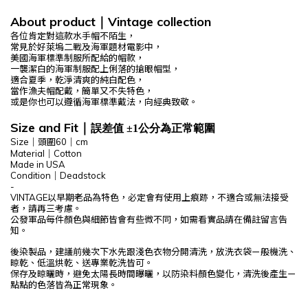
About product
Vintage
collection
｜
各位肯定對這款水手帽不陌生，
常見於好萊塢二戰及海軍題材電影中，
美國海軍標準制服所配給的帽款，
一襲潔白的海軍制服配上俐落的搶眼帽型，
適合夏季，乾淨清爽的純白配色，
當作漁夫帽配戴，簡單又不失特色，
或是你也可以遵循海軍標準戴法，向經典致敬。
Size and Fit
｜
誤差值 ±1公分為正常範圍
Size｜頭
圍60
｜cm
Material｜Cotton
Made in
USA
Condition｜Deadstock
-
VINTAGE以早期老品為特色，必定會有使用上痕跡，不適合或無法接受
者，請再三考慮。
公發軍品每件顏色與細節皆會有些微不同，如需看實品請在備註留言告
知。
後染製品，建議前幾次下水先跟淺色衣物分開清洗，放洗衣袋ㄧ般機洗、
晾乾、低溫烘乾、送專業乾洗皆可。
保存及晾曬時，避免太陽長時間曝曬，以防染料顏色變化，清洗後產生ㄧ
點點的色落皆為正常現象。