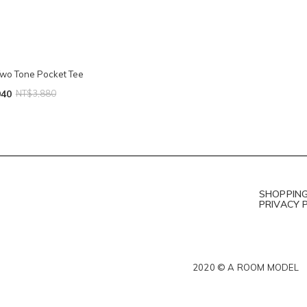
o Tone Pocket Tee
940
NT$3,880
SHOPPING
PRIVACY 
2020 © A ROOM MODEL