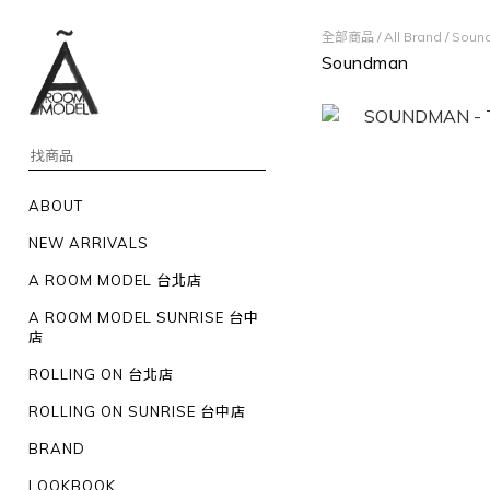
全部商品
/
All Brand
/
Soun
Soundman
ABOUT
NEW ARRIVALS
A ROOM MODEL 台北店
A ROOM MODEL SUNRISE 台中
店
ROLLING ON 台北店
ROLLING ON SUNRISE 台中店
BRAND
LOOKBOOK