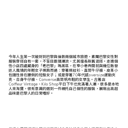
今年人生第一次破財到巴黎與倫敦兩個城市旅遊，素聞巴黎女性對
服裝穿搭自有一套，不盲目跟隨潮流，尤其擅長新舊混搭。走進個
性小店四處藏身的「老巴黎」瑪黑區，在窄小巷弄間就與幾位散發
迷人風情的年輕女子擦肩而過：穿著條紋衫、直筒牛仔褲、皮革小
包隨性掛在腰側的短髮女子；或是穿著70年代感oversize運動夾
克、合身牛仔褲、Converse高筒帆布鞋的女學生。古著店
Coiffeur Vintage、Kilo Shop平日下午也充滿著人潮，很多是本地
人來淘寶，很有意識的選到一件襯托自己個性的服裝，展現出高超
品味是巴黎人的日常嗜好。