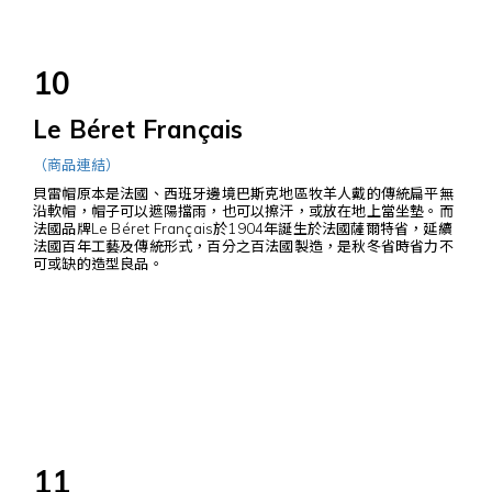
10
Le Béret Français
（商品連結）
貝雷帽原本是法國、西班牙邊境巴斯克地區牧羊人戴的傳統扁平無
沿軟帽，帽子可以遮陽擋雨，也可以擦汗，或放在地上當坐墊。而
法國品牌Le Béret Français於1904年誕生於法國薩爾特省，延續
法國百年工藝及傳統形式，百分之百法國製造，是秋冬省時省力不
可或缺的造型良品。
11