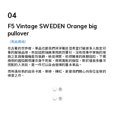
04
F5 Vintage SWEDEN Orange big
pullover
（商品連結）
在古著的世界裡，軍品也是我們深深著迷並希望打破更多人既定印
象的服裝品項，例如這款瑞典軍用民防罩衫，沒有想象中軍裝的陽
剛之氣與複雜機能性裝飾，稍挺棉質、前襟簡單的兩顆鈕扣，下擺
兩側的圓弧開衩讓衣身不死板，微微寬鬆的版型，對於擅長多層次
搭配的人來說，是一件可以自由發揮的基本單品。
而佈滿秋色的自染卡其、軍綠、磚紅，更是我們開心向各位呈現的
得意之作。