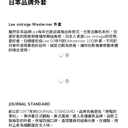
日本品牌外套
Lee vintage Westerner 外套
雖然百年品牌Lee每年也是認真推出新款式、也常出聯名系列，但
是好看的總是那幾種早期經典款，日本人更是Lee vintage的狂熱
愛好者，日線復刻自Lee 50年代的Westerner 100J外套，不同於
丹寧布使用素色斜紋布，版型也較為修身，讓你在較需要穿著得體
的場合使用。
JOURNAL STANDARD
創立於1977年的JOURNAL STANDARD，品牌名稱意指「時髦的
準則」，秉持著日式觀點、美式風格，選入各種優質品牌，這款工
裝版型的外套，保留四個口袋、直筒闊身的經典元素，在縫製、用
料上更為細膩蘊含女人味。