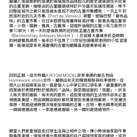
最讓人羨慕嫉妒的莫過於兩個城市品味超凡的歷史建築與信手捻來
的古董家飾，咖啡店的古董鐵鑄桌椅於戶外露天區隨性擺放，帶不
回整座城市之美只能透過永遠逛不完的古董市集體現：一天上午到
民宿附近的凡夫市集（Port de Vanves）尋寶，號稱巴黎「最有品
味」的古董市集，在日本旅遊指南獲得極高評價，販售各種古董傢
俱、小物、服飾、餐具、古籍等，這裡附抽屜的古董小茶几竟然只
要30歐元！另一天則是倫敦橋附近的柏孟塞古董市集
（Bermondsey Antiques Market ），在這被大量維多莉亞時期
的純銀餐具誘惑，後來忍不住買了19世紀包廂看歌劇用的小型望遠
鏡，能被這麼多充滿靈魂的古董包圍簡直就是美夢成真。
回到正題，這次特輯A ROOM MODEL非常幸運的跟古物店
Homework studio合作，嚴選出秋天的精選服裝與秋季選物。從
很久以前這兩家店就一直是個人心中夢幻的口袋名單，最重要的原
因莫過於老闆們對於選貨的「品味」與空間經營的「氛圍」。許多
人每天穿的服裝、每天待的居所，這些常使用的生活物件卻未必重
視過其美感，而這兩間店剛好都欣賞那些有著使用痕跡、不受潮流
侷限，質感經過時間淬煉更加明顯的古著、古物，眼光精準地將其
一個個選進店裡，一家是通過服裝、另一間則是透過物件。
期望人們更重視這些日常生活與之相伴之物，像小時候做家庭作業
般循序漸進，慢慢拼揍出風格獨具的自己與理想家庭的樣貌，或許