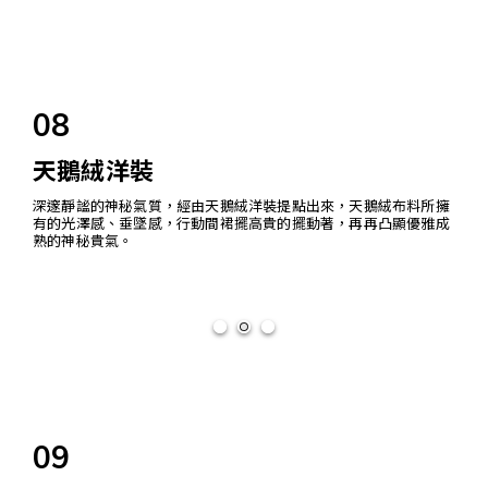
08
天鵝絨洋裝
深邃靜謐的神秘氣質，經由天鵝絨洋裝提點出來，天鵝絨布料所擁
有的光澤感、垂墜感，行動間裙擺高貴的擺動著，再再凸顯優雅成
熟的神秘貴氣。
09