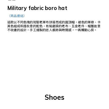
Military fabric boro hat
（商品連結）
這款以不同色塊的斑駁老軍布拼接而成的圓頂帽，褪色的軍綠、卡
其色組成和諧秋意的配色，有點磨損的老布、五金老件、帽簷故意
不收邊的設計，手工縫製的迷人痕跡與時間感，一再觸動心房。
Shoes