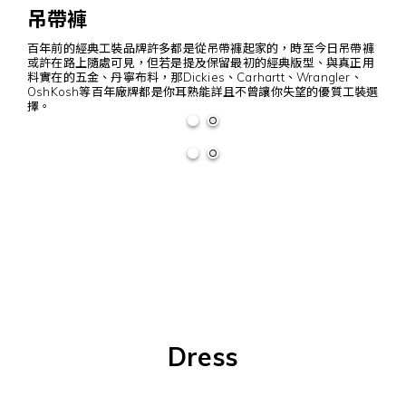
吊帶褲
百年前的經典工裝品牌許多都是從吊帶褲起家的，時至今日吊帶褲
或許在路上隨處可見，但若是提及保留最初的經典版型、與真正用
料實在的五金、丹寧布料，那Dickies、Carhartt、Wrangler、
OshKosh等百年廠牌都是你耳熟能詳且不曾讓你失望的優質工裝選
擇。
Dress