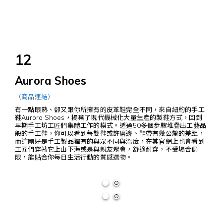
12
Aurora Shoes
（商品連結）
有一點眼熟、卻又跟你所擁有的皮革鞋完全不同，來自紐約的手工
鞋Aurora Shoes，揚棄了現代機械化大量生產的製鞋方式，回到
早期手工坊工匠們集體工作的模式。透過50多個步驟堆疊出工藝品
般的手工鞋，你可以看到每雙鞋或許磨邊、鞋帶有幾公釐的差距，
而這剛好是手工製品獨有的與眾不同與溫度，在其官網上也會看到
工匠們穿著它上山下海或是與親友聚會，舒適耐穿，不受場合侷
限，能貼合你每日生活行動的質感選物。