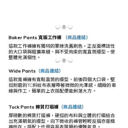
Baker Pants 寬版工作褲
（商品連結）
這款工作褲擁有獨特的軍綠洗舊刷色，正反面標誌性
的大口袋與粗獷車縫、與不受拘束的寬直筒版型，使
整體充滿個性。
Wide Pants
（商品連結）
這款寬褲擁有寬鬆直筒的版型、前後四個大口袋，堅
挺耐磨的TC斜紋布表層帶著微微的光澤感，細緻的車
線與作工，簡單的上衣搭配便能俐落大方。
Tuck Pants 棉質打褶褲
（商品連結）
厚磅數的棉質打摺褲，硬挺的布料與立體的打褶結合
出充滿朝氣的版型，向下微收的褲管輕輕反摺亦是精
神所在。搭配上也很容易表現簡約優雅氣息。