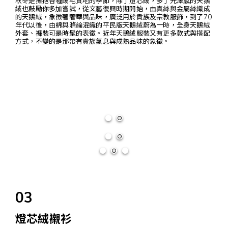
秋冬是擁抱各種絨毛質地的季節，除了燈芯絨，多了光澤感的天鵝
絨也鼓勵你多加嘗試，從文藝復興時期開始，由真絲與金屬絲織成
的天鵝絨，象徵著奢華與品味，廣泛用於貴族及宗教服飾，到了70
年代以後，由綿與滌綸混織的平民版天鵝絨蔚為一時，全身天鵝絨
外套、褲裝可是時髦的表徵。近年天鵝絨服裝又有更多款式與搭配
方式，不變的是那帶有貴族氣息與成熟品味的象徵。
03
燈芯絨襯衫