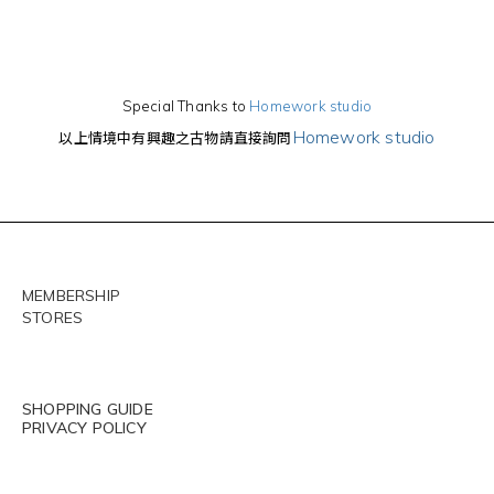
Special Thanks to
Homework studio
Homework studio
以上情境中有興趣之古物請直接詢問
MEMBERSHIP
STORES
SHOPPING GUIDE
PRIVACY POLICY