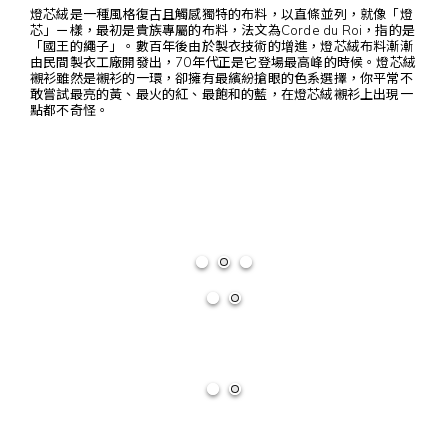
燈芯絨是一種風格復古且觸感獨特的布料，以直條並列，就像「燈
芯」ㄧ樣，最初是貴族專屬的布料，法文為Corde du Roi，指的是
「國王的繩子」。數百年後由於製衣技術的增進，燈芯絨布料漸漸
由民間製衣工廠開發出，70年代正是它登場最高峰的時候。燈芯絨
襯衫雖然是襯衫的一環，卻擁有最繽紛搶眼的色系選擇，你平常不
敢嘗試最亮的黃、最火的紅、最飽和的藍，在燈芯絨襯衫上出現一
點都不奇怪。