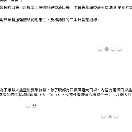
較長的口袋可以放筆；左邊則是香菸口袋，附有袋蓋讓香菸不易潮濕(早期的香
角形布料加強服裝的耐用性，及標誌性的三本針垂落縫線。
為了讓獵人能空出雙手狩獵，除了腰部有四個風箱大口袋、內裡有兩個口袋能
外套常看到的棍狀加固角縫（Bar Tack），使整件獵裝背心機能性十足（八個