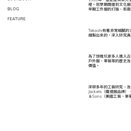
裡。就學期間還到文化服
BLOG
早期工作服的打版、剪裁
FEATURE
Takashi有著非常
縫製出來的，深入研究真
為了想推坑更多人進入古著的
戶外服、軍裝等的歷史及
價值。
深耕多年的工裝研究、及在
Jackets（鐵道服品
＆Sons（美國工裝、單