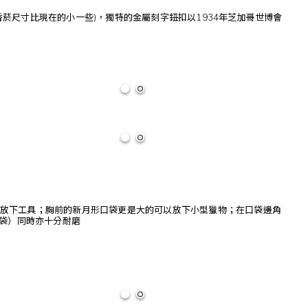
菸尺寸比現在的小一些)，獨特的金屬刻字鈕扣以1934年芝加哥世博會
放下工具；胸前的新月形口袋更是大的可以放下小型獵物；在口袋邊角
大口袋）同時亦十分耐磨