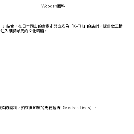
Wabash面料
「H」結合，在日本岡山的倉敷市開立名為「K+TH」的店鋪，販售做工精
味注入細膩考究的文化精髓。
殊的面料，如來自印度的馬德拉線（Madras Lines）。