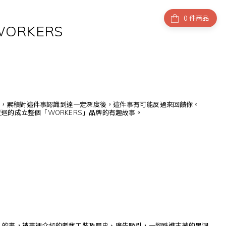
件商品
RKERS
，累積對這件事認識到達一定深度後，這件事有可能反過來回饋你。
且迂迴的成立整個「WORKERS」品牌的有趣故事。
ERS」的書，被書裡介紹的老舊工裝及歷史、廣告吸引，一腳跌進古著的黑洞