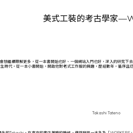
美式工裝的考古學家—WO
會想繼續瞭解更多，從一本書開始也好、一個網站入門也好，深入的研究下去
no就是在學生時代，從一本小書開始，開啟他對老式工作服的興趣，歷經數年，循序
Takashi Tateno
學生的Takashi，在東京的書店兼職的時候，偶然發現一本名為「WORK