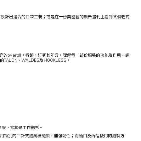
而設計出適合的口袋工裝；或是在一份美國舊的廣告畫刊上看到某個老式
穿的overall，拆卸、研究其年分，理解每一部份服裝的功能及作用，調
ON、WALDES及HOOKLESS。
工作服，尤其是工作襯衫。
用特別的三針式縫紉機縫製，補強韌性；而袖口及內裡使用的縫製方