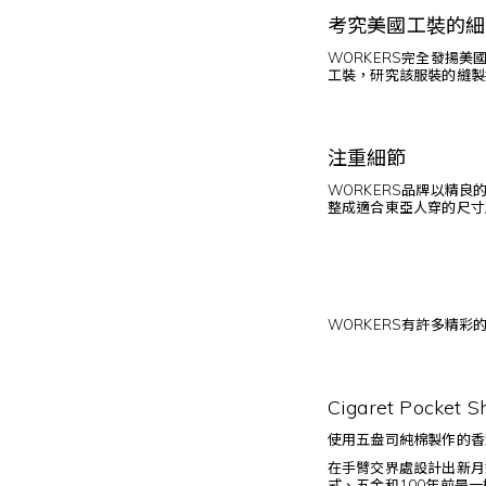
考究美國工裝的細
WORKERS完全發揚
工裝，研究該服裝的縫製
注重細節
WORKERS品牌以精良
整成適合東亞人穿的尺寸及
WORKERS有許多精彩的
Cigaret Pocket Sh
使用五盎司純棉製作的香菸
在手臂交界處設計出新月
式、五金和100年前是