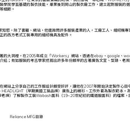
裝學院學習基礎的製衣技能。畢業後到岡山的製衣廠工作，建立起對服裝的選
等細節。
細膩的求知慾，除了書籍、網站，他還詢問許多服裝產業的人，工廠工人、縫紉
正的西方老式工裝專用的縫紉機具及配件。
大洞裡，在2005年成立「Workers」網站，透過在ebay、google、
介紹；有如服裝的考古學家挖掘出許多年份頗早的古著廣告文宣、型錄、老照
網站上分享自己的工作服設計頗受好評，讓他在2007年開始決定製作心目中夢幻的老
牌）、HEADLIGHT（早期美國工裝品牌）廣告上的襯衫、工作外套為製衣範本。
寧老牌）了解製作工裝Wabash面料（19~20世紀初的鐵道服面料）的檔案
Reliance MFG目錄