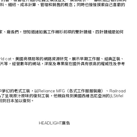
料、縫紉、成本計算、管理和銷售的概念；同時也慢慢摸索自己喜歡的
機專家、廠長們，想知道諸如舊工作襯衫前襟的雙針鏈縫、四針鏈縫是如何
world cat、美國商標局等的網路資源研究，展示早期工作服、經典正裝、
片等，經營數年的網站，深度及專業度在國外具有很高的權威性及參考
式工裝，以Reliance MFG（各式工作服服裝廠）、Railroad
為了呈現原汁原味的復刻工裝，他親自飛到美國西維吉尼亞洲的JLStifel
，回到日本加以復刻。
HEADLIGHT廣告