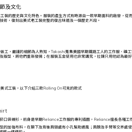
節及文化
美國工裝的歷史與文化特色。服裝的產生方式有時源自一款早期面料的啟發，從
技術，復刻出美式老工裝完整的復古味道及一個歷史片段。
的做工，嚴謹的細節為人熟知，Takashi蒐集美國早期鐵路工人的工作服、礦工
版型，將他們重新發揚；在服裝五金使用也非常講究，拉鍊只用他認為最好的TAL
美式工裝，以下介紹三款Rolling On可見的款式
irt
口袋襯衫，前身是早期Reliance工作服的專利插圖，Reliance擅長各種
型的加強布料，在腋下及背後肩頸處有小孔幫助通風；肩膀及手臂等交界處使
一模模一樣樣的。