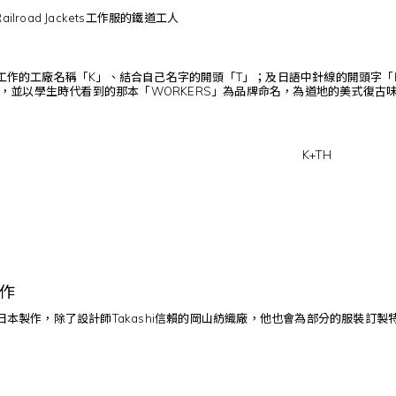
ailroad Jackets工作服的鐵道工人
表以前工作的工廠名稱「K」、結合自己名字的開頭「T」；及日語中針線的開頭字
，並以學生時代看到的那本「WORKERS」為品牌命名，為道地的美式復古
K+TH
作
由日本製作，除了設計師Takashi信賴的岡山紡織廠，他也會為部分的服裝訂製特