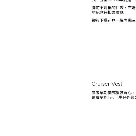
胸前不對稱的口袋，右邊
的紀念鈕扣為靈感。
襯衫下擺可見一塊內縫三
Cruiser Vest
參考早期美式獵裝背心，
還有早期Levi's牛仔