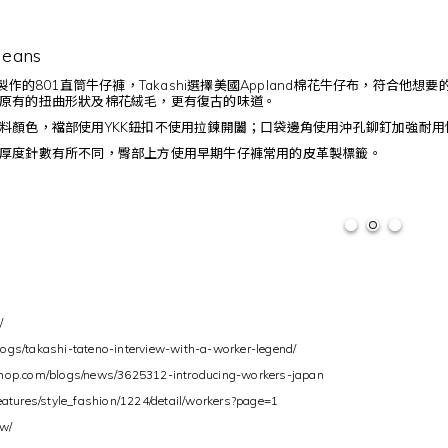
Jeans
製作的801直筒牛仔褲，Takashi選擇美國Appland棉花牛仔布，符合他想要的
原有的扭曲形狀及棉花絨毛，更有復古的味道。
料顏色，襠部使用YKK鈕扣不使用拉鍊開闔；口袋邊角使用沖孔鉚釘加強耐用
厚度針數有所不同，臀部上方使用早期牛仔褲常用的皮革製標籤。
/
gs/takashi-tateno-interview-with-a-worker-legend/
hop.com/blogs/news/3625312-introducing-workers-japan
eatures/style_fashion/1224/detail/workers?page=1
tw/