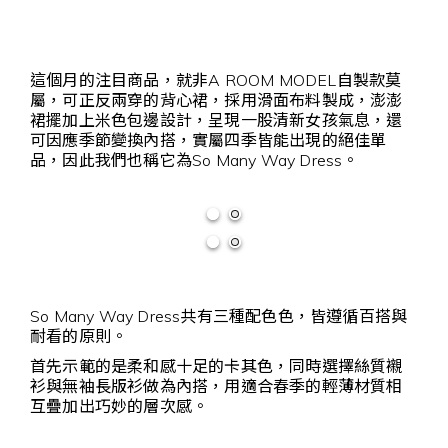
這個月的注目商品，就非A ROOM MODEL自製款莫
屬，可正反兩穿的背心裙，採用滑面布料製成，澎澎
裙擺加上米色包邊設計，呈現一股清新女孩氣息，還
可因應季節變換內搭，實屬四季皆能出現的絕佳單
品，因此我們也稱它為So Many Way Dress。
So Many Way Dress共有三種配色色，皆遵循百搭與
耐看的原則。
首先示範的是柔和感十足的卡其色，同時選擇絲質襯
衫與無袖長版衫做為內搭，用適合春季的輕薄材質相
互疊加出巧妙的層次感。