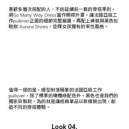
喜歡多層次搭配的人，不妨延續前一套的穿搭準則，
將So Many Way Dress當作開襟外罩，讓法國亞麻工
作pullover正面的細節完整展露，再配上褲裝與黑色包
鞋款 Aurora Shoes，詮釋女孩獨有的率性風格。
值得一提的是，版型俐落簡單的法國亞麻工作
pullover，除了標準的橄欖綠配色外，黑色也是我們的
獨家染製款，為的就是讓經典單品以新樣貌出現，創
造不同的穿搭體驗。
Look 04.