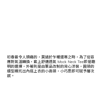
初春最令人頭痛的，莫過於乍暖還寒之時，為了從容
應對氣溫轉換，套上舒適透氣 Mock Neck Tee即是聰
明的選擇，外著則是由軍品改制的背心洋裝，圓領的
版型襯托出內搭上衣的小高領，小巧思即可賦予層次
感。