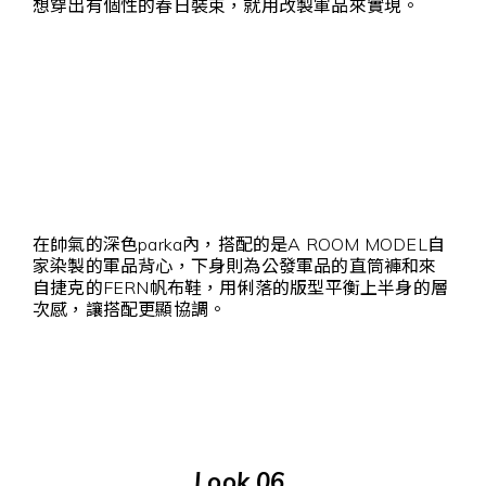
想穿出有個性的春日裝束，就用改製軍品來實現。
在帥氣的深色parka內，搭配的是A ROOM MODEL自
家染製的軍品背心，下身則為公發軍品的直筒褲和來
自捷克的FERN帆布鞋，用俐落的版型平衡上半身的層
次感，讓搭配更顯協調。
Look 06.