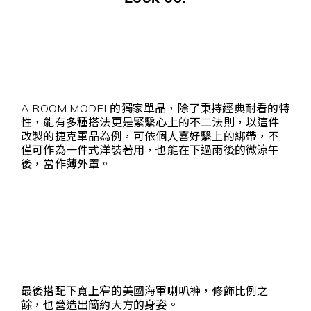
A ROOM MODEL的獨家單品，除了秉持經典耐看的特
性，能有多種搭法更是緊繫心上的不二法則，以這件
改製的捷克軍品為例，可依個人喜好繫上的綁帶，不
僅可作為一件式洋裝著用，也能在下過雨後的微涼午
後，當作薄外罩。
最後搭配下寬上窄的美國海軍喇叭褲，修飾比例之
餘，也營造出簡約大方的身姿。