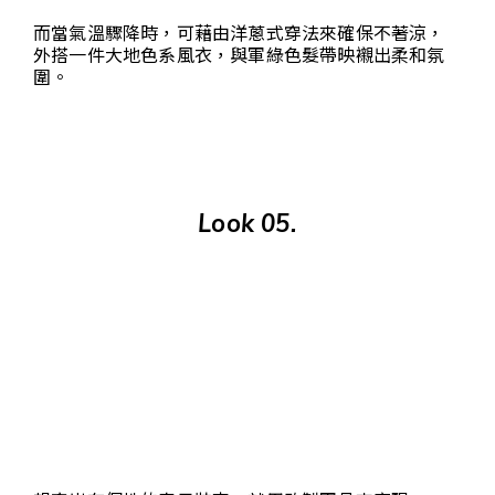
而當氣溫驟降時，可藉由洋蔥式穿法來確保不著涼，
外搭一件大地色系風衣，與軍綠色髮帶映襯出柔和氛
圍。
Look 05.