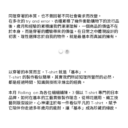
同理穿著的本質，也不曾因著不同社會需求而改變。
在多次的 try and error、衣櫃累積了幾件衝動購物下的流行品
後，歲月和經驗的累積讓我們漸漸理解，一個商品的價值不在
於本身，而是穿著的體驗帶來的價值。
在日常之中體現設計的
初衷、理性選擇忠於自我的物件，就是最基本而真誠的擁有。
以穿著的本質而言，T-shirt 就是「基本」。
T-shirt 的製作看似簡單，其實我們所認知理所當然的必然，
都是經過時間、知識與技術淬煉出的經典。
本月 Rolling on 為各位細細鋪陳，3 個以 T-shirt 專門的日本
品牌，如何在基本的工藝貫徹製作理念，從棉花選用、織工技
藝到版型設計，心神灌注於每一件看似平凡的 T-shirt ，賦予
它陪伴你走過多年歲月的能耐，讓「基本」成為珍藏的緣故。