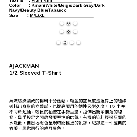
Textile
：
Plain Knit
Color
：
Kinari/White/Beige/Dark Gray/Dark
Navy/Beauty Blue/Tabasco
Size
：
M/L/XL
#JACKMAN
1/2 Sleeved T-Shirt
氣流紡織製成的棉料十分蓬鬆，輕盈的空氣感透過肩上的縫線
襯托出身形的立體感，也提高著用的韌性及耐久度。1/2 半袖
不同於短袖，較長的袖型在手臂垂墜，拉伸出簡單俐落的線
條，舉手投足之間散發著率性的帥氣。有機的染料經過反覆的
水洗後，自然地褪色呈現時間推進的軌跡，紀錄這一件經典的
衣著，與你同行的歲月景色。