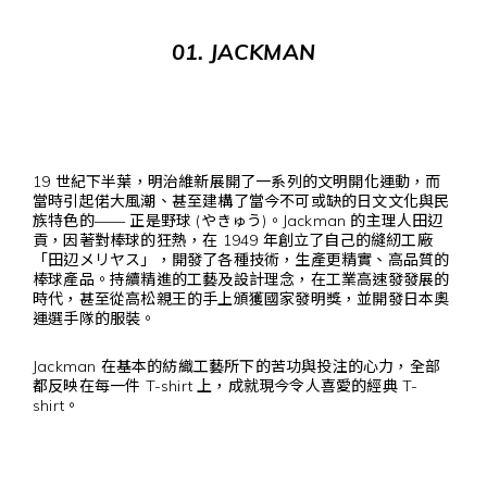
01. JACKMAN
19 世紀下半葉，明治維新展開了一系列的文明開化運動，而
當時引起偌大風潮、甚至建構了當今不可或缺的日文文化與民
族特色的—— 正是野球 (やきゅう)。Jackman 的主理人田辺
貢，因著對棒球的狂熱，在 1949 年創立了自己的縫紉工廠
「田辺メリヤス」，開發了各種技術，生產更精實、高品質的
棒球產品。持續精進的工藝及設計理念，在工業高速發發展的
時代，甚至從高松親王的手上頒獲國家發明獎，並開發日本奧
運選手隊的服裝。
Jackman 在基本的紡織工藝所下的苦功與投注的心力，全部
都反映在每一件 T-shirt 上，成就現今令人喜愛的經典 T-
shirt。