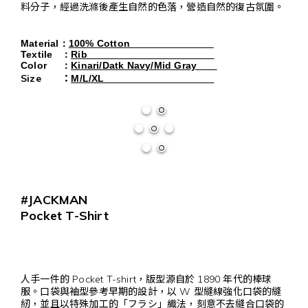
料分子，經過洗滌後產生自然的色落，營造自然的復古氛圍。
Material
：
100% Cotton
Textile
：
Rib
Color
：
Kinari/Datk Navy/Mid Gray
Size ：
M/L/XL
#JACKMAN
Pocket T-Shirt
人手一件的 Pocket T-shirt，版型源自於 1890 年代的棒球
服。口袋與袖型參考早期的設計，以 W 型縫線強化口袋的縫
紉，並且以特殊加工的「フラシ」織法，刻意不去縫合口袋的