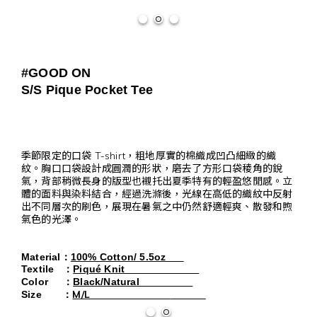
#GOOD ON
S/S Pique Pocket Tee
季節限定的口袋 T-shirt，粗地厚實的棉織成凹凸細緻的織
紋。胸口口袋設計成圓潤的形狀，磨去了方形口袋稜角的銳
氣，背部稍微長身的版型也襯托出夏季特有的輕盈悠閒感。立
體的面料與染料結合，經過洗滌後，光線在高低的織紋中反射
出不同層次的刷色，展現在暑氣之中仍然舒適輕爽、散發和煦
氣色的光澤。
Material
：
100% Cotton/ 5.5oz
Textile
：
Piqué Knit
Color
：
Black/Natural
M/L
Size
：