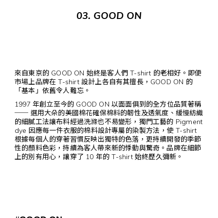
03. GOOD ON
來自東京的 GOOD ON 始終是客人們 T-shirt 的老相好。即便
市場上品牌在 T-shirt 設計上各自有其擅長，GOOD ON 的
「基本」依舊令人難忘。
1997 年創立至今的 GOOD ON 以面面俱到的全方位品質著稱
── 選用大朵的美國棉花確保棉料的韌性及透氣度、緩慢紡織
的細膩工法讓布料經過洗滌也不易變形，獨門工藝的 Pigment
dye 因應每一件衣服的棉料設計專屬的染製方法，使 T-shirt
根據每個人的穿著習慣反映出獨特的色落，更持續開發的季節
性的顏料色彩，持續為客人帶來新的悸動與驚奇。品牌在細節
上的別有用心，讓穿了 10 年的 T-shirt 始終歷久彌新。