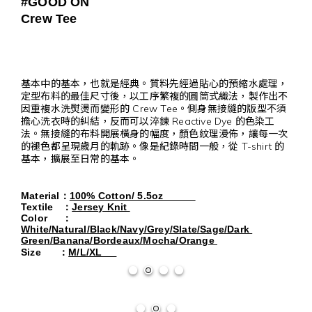
#GOOD ON
Crew Tee
基本中的基本，也就是經典。質料先經過貼心的預縮水處理，
定型布料的最佳尺寸後，以工序繁複的圓筒式織法，製作出不
因重複水洗熨燙而變形的 Crew Tee。側身無接縫的版型不須
擔心洗衣時的糾結，反而可以淬鍊 Reactive Dye 的色染工
法。無接縫的布料開展橫身的幅度，顏色紋理漫佈，讓每一次
的褪色都呈現歲月的軌跡。像是紀錄時間一般，從 T-shirt 的
基本，擴展至日常的基本。
Material
：
100% Cotton/ 5.5oz
Textile
：
Jersey Knit 
Color     
：
White/Natural/Black/Navy/Grey/Slate/Sage/Dark 
Green/Banana/Bordeaux/Mocha/Orange 
Size      
：
M/L/XL     