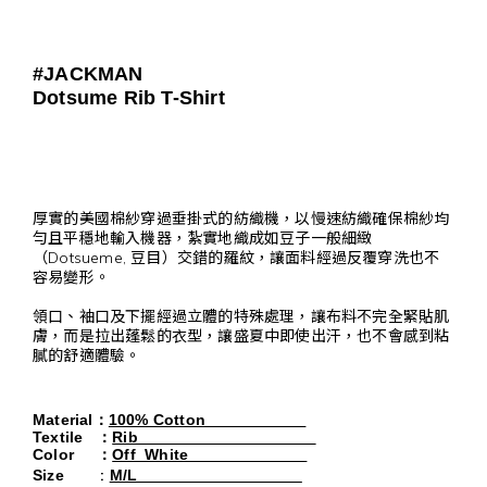
#JACKMAN
Dotsume Rib T-Shirt
厚實的美國棉紗穿過垂掛式的紡織機，以慢速紡織確保棉紗均
勻且平穩地輸入機器，紮實地織成如豆子一般細緻
（Dotsueme, 豆目）交錯的羅紋，讓面料經過反覆穿洗也不
容易變形。
領口、袖口及下擺經過立體的特殊處理，讓布料不完全緊貼肌
膚，而是拉出蓬鬆的衣型，讓盛夏中即使出汗，也不會感到粘
膩的舒適體驗。
Material
：
100% Cotton
Textile
：
Rib
Color
：
Off White
:
Size
M/L