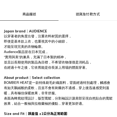
商品描述
送貨及付款方式
Japan brand｜AUDIENCE
以穿著者的角度出發，注重衣料材質的選擇，
即便是基本款上衣，也重視其中的小細節，
才能呈現完美的衣物輪廓。
Audience製品皆在日本完成，
“實用與美”的兼具，充滿了日本製的精神，
並且以長期使用的製品為目標，不希望衣物僅僅是消耗品，
在經過十年之後，它依舊能是你長派上用場的體面穿著。
About product｜Select collection
BOMBER HEAT是一款特殊刷毛針織面料，背面經過特別處理，觸感會
有如天鵝絨般的柔軟，且並不會有刺癢的不適感，穿上後迅速感受到溫
暖，具有極佳保暖效果，非常舒服。
表面為蜂窩紋理設計，版型寬鬆，分割袖設計讓肩部呈現自然貼合的寬鬆
效果，結合一般袖與拉格蘭袖的優點，穿著更加舒適。
Size and Fit｜誤差值 ±1公分為正常範圍