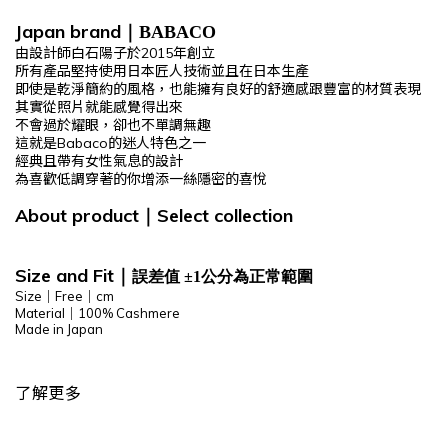
Japan brand
｜BABACO
由設計師白石陽子於2015年創立
所有產品堅持使用日本匠人技術並且在日本生產
即使是乾淨簡約的風格，也能擁有良好的舒適感跟豐富的材質表現
其實從照片就能感覺得出來
不會過於耀眼，卻也不單調無趣
這就是Babaco的迷人特色之一
經典且帶有女性氣息的設計
為喜歡低調穿著的你增添一絲隱密的喜悅
About product
Select
collection
｜
Size and Fit
｜
誤差值 ±1公分為正常範圍
Size｜Free｜cm
Material｜100% Cashmere
Made in Japan
了解更多