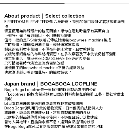
About product
Select
collection
｜
5 FREEDOM SLEEVE TEE版型合身舒適，特殊的領口設計如雲狀般圍繞頸
項
特意使用無肩線設計的拉克蘭袖，讓你在活動時能享有高度自由
下襬特別做了羅紋縮口，不用擔拉扯變形
值得一提的是T-Shirt以老式傳統針織機loopwheel machine製成
工時緩慢，卻能精細地將每ㄧ條紗線牢牢編織
製成的布料柔中帶剛，不僅布料飽滿紮實，且柔軟透氣
以緩時細細編成的布料結構緊密，在多次穿著及下水洗後仍舊不變形
慢工出細活，讓5FREEDOM SLEEVE TEE更耐久穿著
只可惜隨著時代演進及消費習慣改變
緩慢費工的loopwheel machine不符合經濟效益
也就漸漸越少看到如此特別的織紋製衣了
Japan brand
BOGABOGA LOOPLINE
｜
Boga Boga Loopline是一家特別的以鹿製品為主的公司
「Loopline」的概念希望透過自然的材料與精細的製作工藝，對社會做出
貢獻
因日本野生鹿數量過剩造成農業與林業破壞問題
Boga Boga便利用珍貴的動物資源、日本優秀的技術與人力
將鹿皮、鹿角製成服裝材料，將鹿肉製成美味的食材
以耐用的製品讓你能夠長期使用，不過度且減少汰換速度
善待人與地球，且能夠永續不息，達到自然循環的狀態
在Boga Boga你可以看到服裝製作精良卻又帶有自然的況味