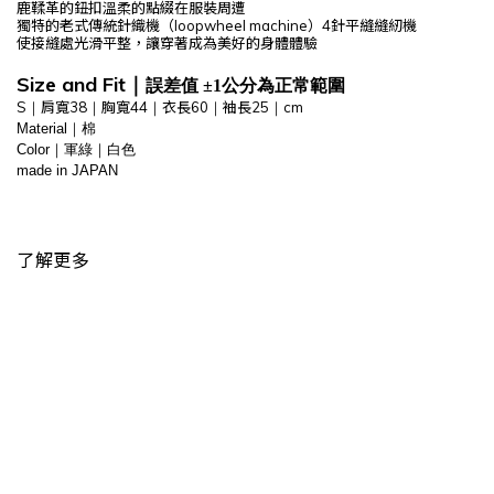
鹿鞣革的鈕扣溫柔的點綴在服裝周遭
獨特的老式傳統針織機（loopwheel machine）4針平縫縫紉機
使接縫處光滑平整，讓穿著成為美好的身體體驗
Size and Fit
｜
誤差值 ±1公分為正常範圍
S
肩寬38
胸寬44
衣長60
袖長25
cm
｜
｜
｜
｜
｜
Material｜棉
Color｜軍綠｜白色
made in JAPAN
了解更多