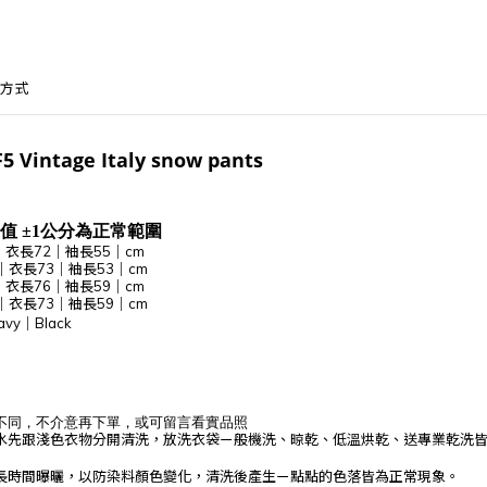
方式
F5 Vintage Italy snow pants
值 ±1公分為正常範圍
3｜衣長72｜袖長55｜cm
1｜衣長73｜袖長53｜cm
｜衣長76｜袖長59｜cm
0｜衣長73｜袖長59｜cm
avy｜Black
不同，不介意再下單，或可留言看實品照
水先跟淺色衣物分開清洗，放洗衣袋ㄧ般機洗、晾乾、低溫烘乾、送專業乾洗
長時間曝曬，以防染料顏色變化，清洗後產生ㄧ點點的色落皆為正常現象。