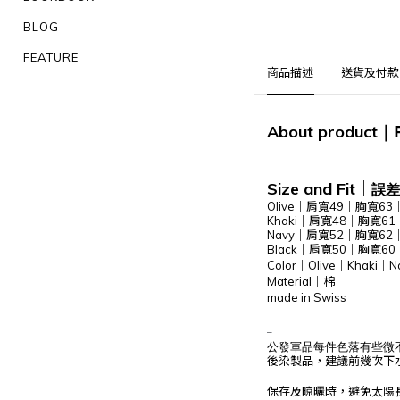
BLOG
FEATURE
商品描述
送貨及付款
About product
｜
Size and Fit
｜
誤差
Olive｜肩寬49｜胸寬6
Khaki｜肩寬48｜胸寬6
Navy｜肩寬52｜胸寬62
Black｜肩寬50｜胸寬6
Color｜Olive｜Khaki｜N
Material｜棉
made in Swiss
–
公發軍品每件色落有些微
後染製品，建議前幾次下
保存及晾曬時，避免太陽