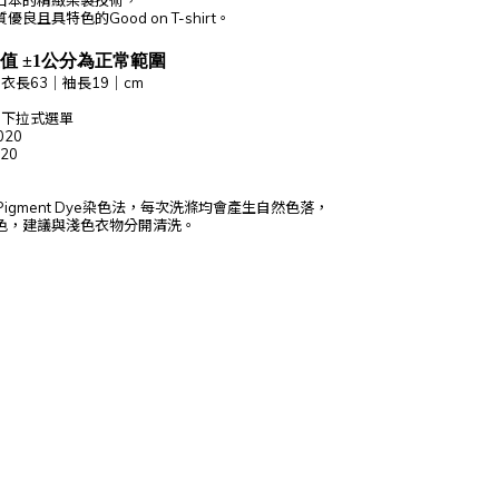
日本的精緻染製技術，
且具特色的Good on T-shirt。
值 ±1公分為正常範圍
衣長63｜袖長19｜cm
考下拉式選單
020
020
P
igment Dye染色法，每次洗滌均會產生自然色落，
色，建議與淺色衣物分開清洗。