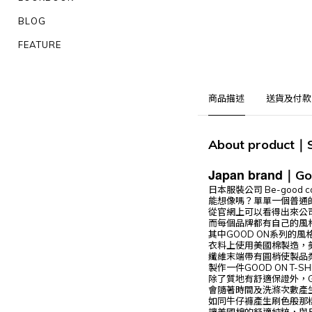
BLOG
FEATURE
商品描述
送貨及付款
About product
｜
Japan brand
Go
｜
日本服裝公司 Be-good c
能想像嗎？單單一個普通的t
從官網上可以看得出來公司對
而每個品牌都有自己的風
其中GOOD ON系列的
衣料上使用美國棉製造，
纖維末端帶有圓梢使製品
製作一件GOOD ON T-
除了質地有舒適保證外，Good
會隨著時間及洗滌次數產
如同牛仔褲產生刷色般那樣