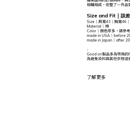
讓美國棉的舒適純粹，與
相輔相成，完整了ㄧ件品質優良
Size and Fit
｜
誤差
Size
｜肩寬43｜胸寬46｜
Material｜棉
Color｜顏色眾多，請參
made in USA
｜before 2
made in Japan
｜after 2
-
Good on製品多為特殊的
為避免染料與其他衣物混
了解更多