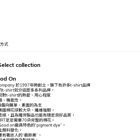
方式
Select
collection
od On
ompany
於1997年時創立，旗下有許多t-shirt品牌
-shirt就分這麼多系列品牌，
t-shirt的熱愛、用心程度
格、機能性，
風格偏向簡單、素面的為主
美國棉花球較大朵、纖維強韌，
柔順，
且為確保製品也能有穩定良好品質，
SHIRT足足需要70朵完整的棉花。
 on最具特色的“pigment dye”，
生顏料變化，
有著迷人的“痕跡美“，