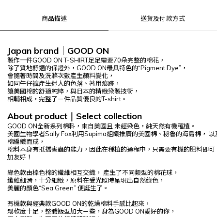
商品描述
送貨及付款方式
Japan brand
｜GOOD ON
製作一件GOOD ON T-SHIRT足足需要70朵完整的棉花，
除了質地舒適的保證外，
GOOD ON
最具特色的“Pigment Dye”，
會隨著時間及洗滌次數產生顏料變化，
如同牛仔褲產生
迷人的
色落、著用痕跡，
讓美國棉的舒適純粹，與日本的精緻染製技術，
相輔相成，完整了ㄧ件品質優良的T-shirt。
About product
Select
collection
｜
GOOD ON全新系列棉料，來自美國且 未經染色，純天然有機種植。
美國生物學者Sally Fox利用Supima組織推廣的美國棉、秘魯的海島棉， 
棉編織而成，
棉料本身有抵擋害蟲的能力，因此在種植的過程中，只需要有機的肥料即可
加友好！
綠色款由棕色棉的纖維相互交織， 產生了不同類型的棉花球，
纖維細滑，十分細緻，原料在受光照時呈現出自然綠色，
美麗的顏色“Sea Green” 便誕生了。
有機款與經典款GOOD ON的乾燥棉料手感比起來，
鬆軟度十足，整體版型加大ㄧ些，身為GOOD ON愛好的你，