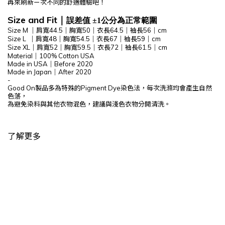
再來刷新ㄧ次不同的舒適體驗吧！
Size and Fit
｜
誤差值 ±1公分為正常範圍
Size M
｜肩寬44.5｜胸寬50｜衣長64.5｜袖長56｜cm
Size L
｜肩寬48｜胸寬54.5｜衣長67｜袖長59｜cm
Size XL
｜肩寬52｜胸寬59.5｜衣長72｜袖長61.5｜cm
Material｜100% Cotton USA
Made in USA｜Before 2020
Made in Japan｜After 2020
-
Good On製品多為特殊的P
igment Dye染色法，每次洗滌均會產生自然
色落，
為避免染料與其他衣物混色，建議與淺色衣物分開清洗。
了解更多