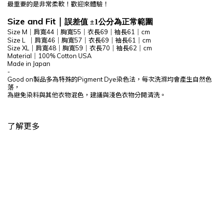
最重要的是非常柔軟！歡迎來體驗！
Size and Fit
｜
誤差值 ±1公分為正常範圍
Size M｜肩寬44｜胸寬55｜衣長69
｜袖長61｜cm
Size L ｜肩寬46｜胸寬57｜衣長69｜袖長61｜cm
Size XL｜肩寬48｜胸寬59｜衣長70｜袖長62｜cm
Material｜100% Cotton USA
Made in Japan
-
Good on製品多為特殊的P
igment Dye染色法，每次洗滌均會產生自然色
落，
為避免染料與其他衣物混色，建議與淺色衣物分開清洗。
了解更多