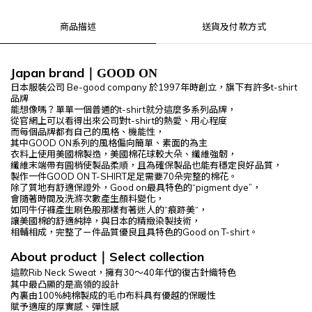
商品描述
送貨及付款方式
Japan brand
｜
GOOD ON
日本服裝公司 Be-good company
於1997年時創立，旗下有許多t-shirt
品牌
能想像嗎？單單一個普通的t-shirt就分這麼多系列品牌，
從官網上可以看得出來公司對t-shirt的熱愛、用心程度
而每個品牌都有自己的風格、機能性，
其中GOOD ON系列的風格偏向簡單、素面的為主
衣料上使用美國棉製造，美國棉花球較大朵、纖維強韌，
纖維末端帶有圓梢使製品柔順，
且為確保製品也能有穩定良好品質，
製作一件GOOD ON T-SHIRT足足需要70朵完整的棉花。
除了質地有舒適保證外，Good on最具特色的“pigment dye”，
會隨著時間及洗滌次數產生顏料變化，
如同牛仔褲產生刷色般那樣有著迷人的“痕跡美“，
讓美國棉的舒適純粹，與日本的精緻染製技術，
相輔相成，完整了ㄧ件品質優良且具特色的Good on T-shirt。
About product
Select
collection
｜
這款
Rib Neck Sweat
，擁有
30
～
40
年代的復古針織特色
其中最凸顯的是高領的設計
內裏由
100%
純棉製成的毛巾布料具有優越的保暖性
賦予適度的厚實感、彈性感