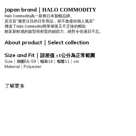
Japan brand
｜HALO COMMODITY
Halo Commodity為一新興日本製帽品牌。
其宗旨“備受注目的日常用品，卻不搶盡你個人風采”
傳達了Halo Commodity簡單俐落又不乏味的帽款
饒富新鮮感的版型與材質的細節力，絕對令你過目不忘。
About product
Select
collection
｜
Size and Fit
｜
誤差值 ±1公分為正常範圍
Size｜頭
圍56-59
｜帽高14｜帽簷11｜cm
Material｜Polyester
了解更多