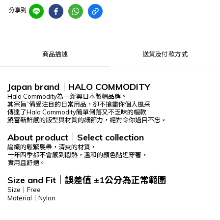
分享到
商品描述
送貨及付款方式
Japan brand
｜
HALO COMMODITY
Halo Commodity為一新興日本製帽品牌。
其宗旨“備受注目的日常用品，卻不搶盡你個人風采”
傳達了Halo Commodity簡單俐落又不乏味的帽款
饒富新鮮感的版型與材質的細節力，絕對令你過目不忘。
About product
｜
Select
collection
編織的鬆緊髮帶，清爽的材質，
一年四季都不會感到悶熱，
溫和的顏色貼近穿著，
實用且舒適。
Size and Fit
｜
誤差值 ±1公分為正常範圍
Size｜Free
Material｜Nylon