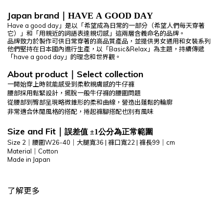
Japan brand
｜HAVE A GOOD DAY
Have a good day」是以「希望成為日常的一部分（希望人們每天穿著
它）」和「用親近的詞語表達親切感」這兩層含義命名的品牌。
品牌致力於製作可供日常穿著的高品質產品，並提供男女通用和女裝系列
他們堅持在日本國內進行生產，以「Basic&Relax」為主題，持續傳遞
「have a good day」的理念和世界觀。
About product
Select
collection
｜
一開始穿上時就能感受到柔軟親膚感的牛仔褲
腰部採用鬆緊設計，擺脫一般牛仔褲的腰圍問題
從腰部到臀部呈現略微錐形的柔和曲線，營造出蓬鬆的輪廓
非常適合休閒風格的搭配，捲起褲腳搭配也別有風味
Size and Fit
｜
誤差值 ±1公分為正常範圍
Size 2｜腰圍W26-40｜
大腿寬36 |
褲口寬22
|
褲長99
｜cm
Material｜
Cotton
Made in Japan
了解更多