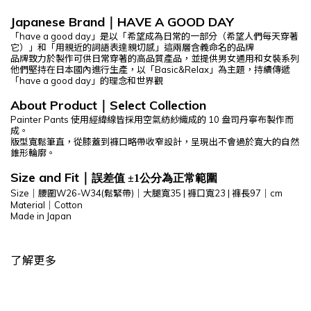
Japanese Brand
HAVE A GOOD DAY
｜
「have a good day」是以「希望成為日常的一部分（希望人們每天穿著
它）」和「用親近的詞語表達親切感」這兩層含義命名的品牌
品牌致力於製作可供日常穿著的高品質產品，並提供男女通用和女裝系列
他們堅持在日本國內進行生產，以「Basic&Relax」為主題，持續傳遞
「have a good day」的理念和世界觀
About Product
Select C
ollection
｜
Painter Pants 使用經緯線皆採用空氣紡紗織成的 10 盎司丹寧布製作而
成。
版型寬鬆筆直，從膝蓋到褲口略帶收窄設計，呈現出不會過於寬大的自然
錐形輪廓。
Size and Fit
｜
誤差值 ±1公分為正常範圍
Size｜腰圍W26-W34(鬆緊帶)｜
大腿寬35 |
褲口寬23
|
褲長97
｜cm
Material｜
Cotton
Made in Japan
了解更多