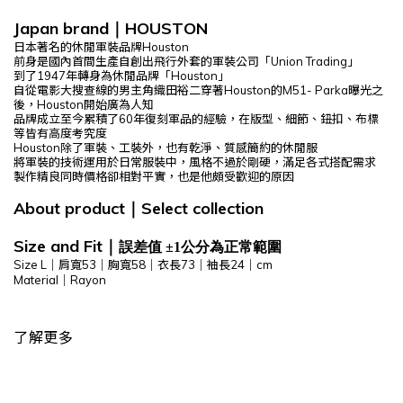
Japan brand
HOUSTON
｜
日本著名的休閒軍裝品牌Houston
前身是國內首間生產自創出飛行外套的軍裝公司「Union Trading」
到了1947年轉身為休閒品牌「Houston」
自從電影大搜查線的男主角織田裕二穿著Houston的M51- Parka曝光之
後，
Houston開始廣為人知
品牌成立至今累積了60年復刻軍品的經驗，在版型、細節、鈕扣、布標
等皆有高度考究度
Houston除了軍裝、工裝外，也有乾淨、質感簡約的休閒服
將軍裝的技術運用於日常服裝中，風格不過於剛硬，滿足各式搭配需求
製作精良同時價格卻相對平實，也是他頗受歡迎的原因
About product
Select
collection
｜
Size and Fit
｜
誤差值 ±1公分為正常範圍
Size L｜肩寬53｜胸寬58｜衣長73｜袖長24｜cm
Material｜Rayon
了解更多