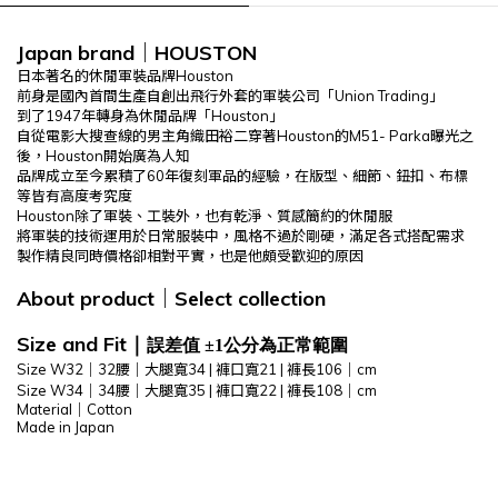
Japan brand
｜HOUSTON
日本著名的休閒軍裝品牌Houston
前身是國內首間生產自創出飛行外套的軍裝公司「Union Trading」
到了1947年轉身為休閒品牌「Houston」
自從電影大搜查線的男主角織田裕二穿著Houston的M51- Parka曝光之
後，Houston開始廣為人知
品牌成立至今累積了60年復刻軍品的經驗，在版型、細節、鈕扣、布標
等皆有高度考究度
Houston除了軍裝、工裝外，也有乾淨、質感簡約的休閒服
將軍裝的技術運用於日常服裝中，風格不過於剛硬，滿足各式搭配需求
製作精良同時價格卻相對平實，也是他頗受歡迎的原因
About product
｜
Select
collection
Size and Fit
｜
誤差值 ±1公分為正常範圍
Size W32｜32腰｜
大腿寬34 |
褲口寬21
|
褲長106
｜cm
Size W34｜34腰｜
大腿寬35 |
褲口寬22
|
褲長108
｜cm
Material｜Cotton
Made in Japan