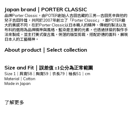
Japan brand
PORTER CLASSIC
｜
品牌
Porter Classic
，由
POTER
創始人吉田吉藏的三男
—
吉田克辛與他的
兒子吉田玲雄，共同於
2007
年創立了「
Porter Classic
」，跟
POTER
最
大的美感不同，在於
Porter Classic
以日本職人的精神、傳統的製法以及
布料的選用為品牌精神與風格，藍染是主要的元素，也透過拼接的製作手
法來製成，並主打美式復古風，俐落的版型剪裁，搭配舒適的面料，展現
日本人的工藝精神。
About product
Select
collection
｜
Size and Fit
｜
誤差值 ±1公分為正常範圍
Size 1｜肩寬58｜胸寬59｜衣長79｜袖長51｜cm
Material
｜
Cotton
Made in Japan
了解更多