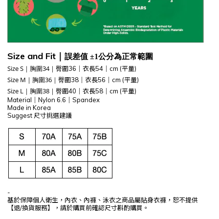
Size and Fit
｜
誤差值 ±1公分為正常範圍
Size S
｜胸圍34
｜臀
圍36
｜衣長54
｜
cm (平量)
Size M
｜胸圍36
｜臀
圍38
｜衣長56
｜
cm (平量)
Size L
｜胸圍38
｜臀
圍40
｜衣長58
｜
cm (平量)
Material
｜Nylon 6.6
｜
Spandex
Made in Korea
Suggest 尺寸挑選建議
-
基於保障個人衛生，內衣、內褲、泳衣之商品屬貼身衣褲，恕不提供
【退/換貨服務】，請於購買前確認尺寸斟酌購買。