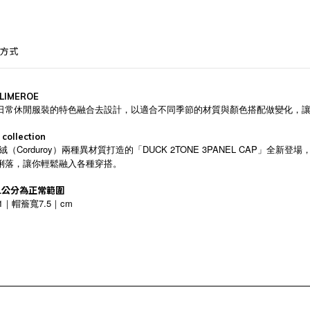
方式
LIMEROE
外活動和日常休閒服裝的特色融合去設計，以適合不同季節的材質與顏色搭配做變化，
collection
絨（Corduroy）兩種異材質打造的「DUCK 2TONE 3PANEL CAP
俐落，讓你輕鬆融入各種穿搭。
 ±1公分為正常範圍
11｜帽簷寬7.5｜cm