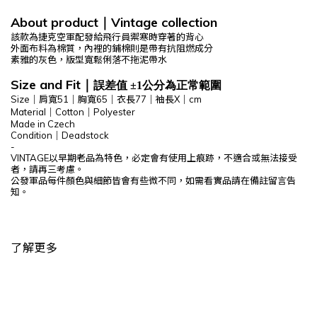
About product
Vintage
collection
｜
該款為捷克空軍配發給飛行員禦寒時穿著的背心
外面布料為棉質，內裡的鋪棉則是帶有抗阻燃成分
素雅的灰色，版型寬鬆俐落不拖泥帶水
Size and Fit
｜
誤差值 ±1公分為正常範圍
Size｜肩寬51｜胸寬65｜衣長77｜袖長X｜cm
Material｜
Cotton｜
Polyester
Made in Czech
Condition｜Deadstock
-
VINTAGE以早期老品為特色，必定會有使用上痕跡，不適合或無法接受
者，請再三考慮。
公發軍品每件顏色與細節皆會有些微不同，如需看實品請在備註留言告
知。
了解更多