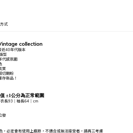
方式
Vintage collection
期接近40年代版本
版型
年代感氛圍
色
氣質
殷切期盼
庫存新品！
值 ±1公分為正常範圍
衣長93｜袖長64｜cm
典公發
色
，
必定會有使用上痕跡
，
不適合或無法接受者
，
請再三考慮