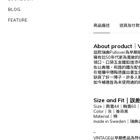
BLOG
FEATURE
商品描述
送貨及付款
About product
｜
這款瑞典Pullover為早
擁有比50年代更為寬敞的
領口、口袋五金鐵釦增添
佐以典雅、和諧的鐵灰配
在粗獷中隱晦透露出書生
缺貨了好一陣子，許多人
如今補進皆為未使用過的
Size and Fit
｜
誤差
Size
｜
肩寬44｜胸寬60｜
Color｜灰｜後染黑
Material｜棉
made in Sweden｜瑞
–
VINTAGE以早期老品為特