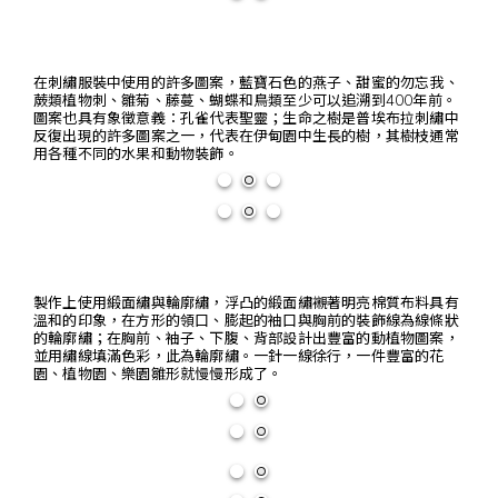
在刺繡服裝中使用的許多圖案，藍寶石色的燕子、甜蜜的勿忘我、
蕨類植物刺、雛菊、藤蔓、蝴蝶和鳥類至少可以追溯到400年前。
圖案也具有象徵意義：孔雀代表聖靈；生命之樹是普埃布拉刺繡中
反復出現的許多圖案之一，代表在伊甸園中生長的樹，其樹枝通常
用各種不同的水果和動物裝飾。
製作上使用緞面繡與輪廓繡，浮凸的緞面繡襯著明亮棉質布料具有
溫和的印象，在方形的領口、膨起的袖口與胸前的裝飾線為線條狀
的輪廓繡；在胸前、袖子、下腹、背部設計出豐富的動植物圖案，
並用繡線填滿色彩，此為輪廓繡。一針一線徐行，一件豐富的花
園、植物園、樂園雛形就慢慢形成了。