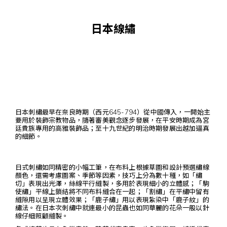
日本線繡
日本刺繡最早在奈良時期（西元645-794）從中國傳入，一開始主
要用於裝飾宗教物品，隨著審美觀念逐步發展，在平安時期成為宮
廷貴族專用的高雅裝飾品；至十九世紀的明治時期發展出越加逼真
的細節。
日式刺繡如同精密的小幅工筆，在布料上根據草圖和設計預選繡線
顏色，還需考慮圖案、季節等因素，技巧上分為數十種，如「繡
切」表現出光澤，絲線平行縫製，多用於表現細小的立體感；「駒
使繡」平線上鎖結將不同布料縫合在一起；「割繡」在平繡中留有
縫隙用以呈現立體效果；「鹿子繡」用以表現紮染中「鹿子紋」的
繡法。在日本次刺繡中就連最小的昆蟲也如同華麗的花朵一般以針
線仔細照顧縫製。