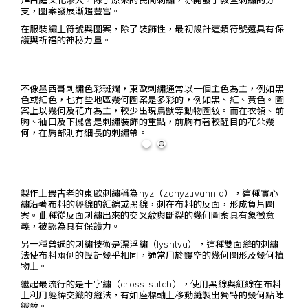
拜占庭文化滲入，除了原來的民間刺繡，亦開發了教堂刺繡的分
支，圖案發展漸趨豐富。
在服裝繡上符號與圖案，除了裝飾性，最初設計這類符號還具有保
護與祈福的神秘力量。
不像墨西哥刺繡色彩斑斕，東歐刺繡通常以一個主色為主，例如黑
色或紅色，也有些地區幾何圖案是多彩的，例如黑、紅、黃色。圖
案上以幾何及花卉為主，較少出現鳥獸等動物圖紋。而在衣領、前
胸、袖口及下擺會是刺繡裝飾的重點，前胸有著較醒目的花朵幾
何，在肩部則有細長的刺繡帶。
製作上最古老的東歐刺繡稱為nyz（zanyzuvannia），這種實心
繡沿著布料的經線的紅線或黑線，刺在布料的反面，形成負片圖
案。此種從反面刺繡出來的交叉紋與斷裂的幾何圖案具有象徵意
義，被認為具有保護力。
另一種普遍的刺繡技術是漂浮繡（lyshtva），這種雙面縫的刺繡
法使布料兩側的設計幾乎相同，通常用於鏤空的幾何圖形及幾何植
物上。
繼起最流行的是十字繡（cross-stitch），使用黑線與紅線在布料
上利用經緯交織的縫法，有如座標軸上移動縫製出獨特的幾何點陣
織紋。