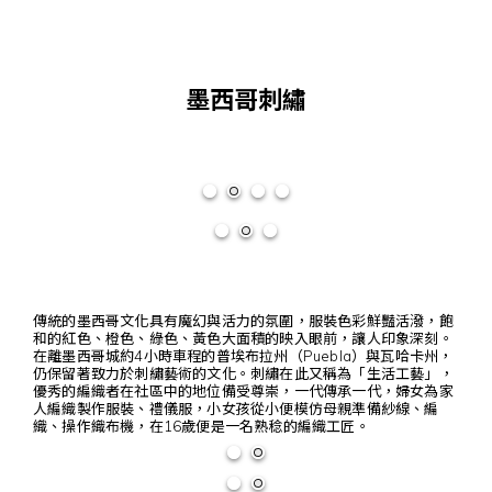
墨西哥刺繡
傳統的墨西哥文化具有魔幻與活力的氛圍，服裝色彩鮮豔活潑，飽
和的紅色、橙色、綠色、黃色大面積的映入眼前，讓人印象深刻。
在離墨西哥城約4小時車程的普埃布拉州（Puebla）與瓦哈卡州，
仍保留著致力於刺繡藝術的文化。刺繡在此又稱為「生活工藝」，
優秀的編織者在社區中的地位備受尊崇，一代傳承一代，婦女為家
人編織製作服裝、禮儀服，小女孩從小便模仿母親準備紗線、編
織、操作織布機，在16歲便是一名熟稔的編織工匠。