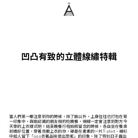
凹凸有致的立體線繡特輯
當人們第一眼注意到你的時候，除了臉以外，上身往往也打包在第
一印象中，與剛認識的朋友相約吃晚餐，視線一定會注意到對方今
天穿的上衣樣式吧！結束晚餐行程拍照留念的時候，各自坐在餐桌
前橋好位置，穿著亮眼上衣的你，硬是在素素的一片T-shirt、襯衫
中給人留下「ooo衣著品味很出眾呢」的印象。除了特別日子露出