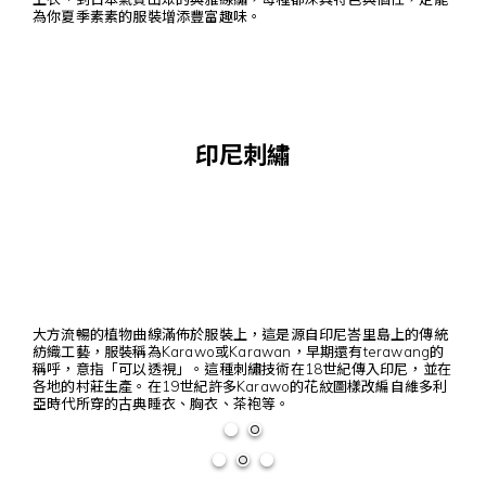
為你夏季素素的服裝增添豐富趣味。
印尼刺繡
大方流暢的植物曲線滿佈於服裝上，這是源自印尼峇里島上的傳統
紡織工藝，服裝稱為Karawo或Karawan，早期還有terawang的
稱呼，意指「可以透視」。這種刺繡技術在18世紀傳入印尼，並在
各地的村莊生產。在19世紀許多Karawo的花紋圖樣改編自維多利
亞時代所穿的古典睡衣、胸衣、茶袍等。