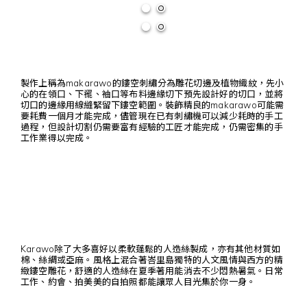
製作上稱為makarawo的鏤空刺繡分為雕花切邊及植物織紋，先小
心的在領口、下襬、袖口等布料邊緣切下預先設計好的切口，並將
切口的邊緣用線縫緊留下鏤空範圍。裝飾精良的makarawo可能需
要耗費一個月才能完成，儘管現在已有刺繡機可以減少耗時的手工
過程，但設計切割仍需要富有經驗的工匠才能完成，仍需密集的手
工作業得以完成。
Karawo除了大多喜好以柔軟蓬鬆的人造絲製成，亦有其他材質如
棉、絲綢或亞麻。風格上混合著峇里島獨特的人文風情與西方的精
緻鏤空雕花，舒適的人造絲在夏季著用能消去不少悶熱暑氣。日常
工作、約會、拍美美的自拍照都能讓眾人目光集於你一身。