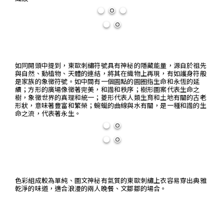
如同開頭中提到，東歐刺繡符號具有神秘的隱藏能量，源自於祖先
與自然、動植物、天體的連結，將其在織物上再現，有如護身符般
是家族的象徵符號。如中間有一個圓點的圓圈指生命和永恆的延
續；方形的廣場像徵著完美，和諧和秩序；樹形圖案代表生命之
樹，象徵世界的真理和統一；菱形代表人類生育和土地有關的古老
形狀，意味著豐富和繁榮；蜿蜒的曲線與水有關，是一種和諧的生
命之流，代表著永生。
色彩組成較為單純、圖文神秘有氣質的東歐刺繡上衣容易穿出典雅
乾淨的味道，適合浪漫的兩人晚餐、文鄒鄒的場合。