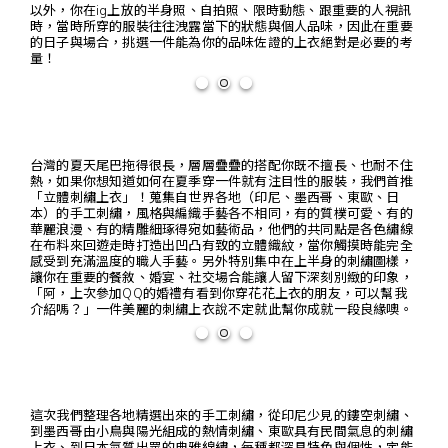
以外，你在ig上放的半身照、自拍照、限時動態、跟重要的人視訊
時，當時所穿的服裝往往洩露當下的狀態與個人品味，因此在重要
的日子與場合，挑選一件能為你的品味佐證的上衣絕對是必要的考
量！
台灣的夏天尾巴拖得很長，層層疊疊的搭配你既不擅長、也耐不住
熱，如果你想知道如何在夏季穿一件就有注目性的服裝，我們首推
「立體刺繡上衣」！蒐集自世界各地（印尼、墨西哥、東歐、日
本）的手工刺繡，風格與編織手藝各不相同，有的質樸可愛、有的
華麗浪漫、有的精雕細琢得宛如藝術品，他們的共同點是各色繡線
在布料來回遊走時打造出凹凸有致的立體織紋，當你觸摸時能完全
感受到充滿溫度的職人手藝。另外特別集中在上半身的刺繡圖樣，
讓你在重要的餐敘、婚宴、社交場合能讓人留下深刻別緻的印象，
「阿，上次參加QQ的婚禮有看到你穿花花上衣的朋友，可以幫我
介紹嗎？」一件美麗的刺繡上衣說不定就此幫你成就一段良緣噢。
這次我們整理各地精選出來的手工刺繡，從印尼少見的鏤空刺繡、
到墨西哥由小鳥與陽光組成的熱情刺繡、東歐具有民間氣息的刺繡
上衣、到日本氣質出眾的典雅線繡，每種都深具特色與個性，定能