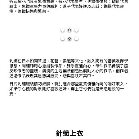
各式繡花也具有象徵意義，菊花代表皇室，也象徵復興；蜻蜓代表
戰士，象徵軍事力量與勝利；燕子代表好運及忠誠；蝴蝶代表靈
魂，象徵快樂與繁榮。
刺繡在日本如同茶道、花藝、柔道等文化，融入獨有的審美及禪學
思想，刺繡師用心念縫製作品，雙手直通內心，每件作品像鏡子般
反映作者的靈魂，膚淺的生活無法創造出觸動人心的作品，創作者
通過作品表現其思想與感受，悲與喜跌宕其中。
日式刺繡服裝精巧細膩，特別適合那些氣質優雅內向的端莊淑女，
如果你心儀的對象剛好喜歡這味，穿上它你們就是天造地設的一
雙。
針織上衣