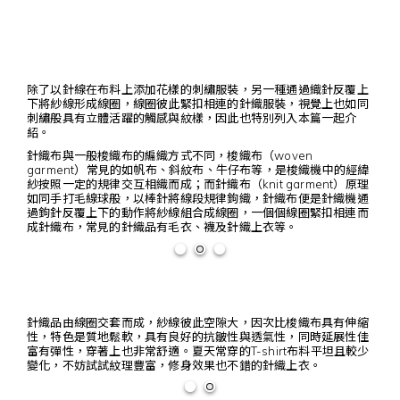
除了以針線在布料上添加花樣的刺繡服裝，另一種通過織針反覆上
下將紗線形成線圈，線圈彼此緊扣相連的針織服裝，視覺上也如同
刺繡般具有立體活躍的觸感與紋樣，因此也特別列入本篇一起介
紹。
針織布與一般梭織布的編織方式不同，梭織布（woven
garment）常見的如帆布、斜紋布、牛仔布等，是梭織機中的經緯
紗按照一定的規律交互相織而成；而針織布（knit garment）原理
如同手打毛線球般，以棒針將線段規律鉤織，針織布便是針織機通
過鉤針反覆上下的動作將紗線組合成線圈，一個個線圈緊扣相連而
成針織布，常見的針織品有毛衣、襪及針織上衣等。
針織品由線圈交套而成，紗線彼此空隙大，因次比梭織布具有伸縮
性，特色是質地鬆軟，具有良好的抗皺性與透氣性，同時延展性佳
富有彈性，穿著上也非常舒適。夏天常穿的T-shirt布料平坦且較少
變化，不妨試試紋理豐富，修身效果也不錯的針織上衣。