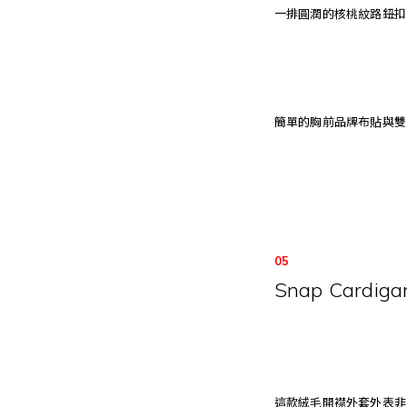
一排圓潤的核桃紋路鈕扣
簡單的胸前品牌布貼與雙
05
Snap Cardiga
這款絨毛開襟外套外表非