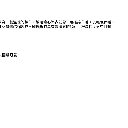
成為一隻溫暖的綿羊，絨毛背心外表就像一層捲捲羊毛，以輕便保暖、
技材質聚酯棉製成。觸摸起來具有體積感的紋理，棉絨長度適中且緊
起來圓融可愛