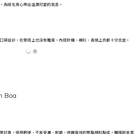
，為絨毛背心帶出溫潤可愛的氣息。
口袋設計，在穿搭上也沒有難度，內搭針織、襯衫、高領上衣都十分合宜。
n Boa
常討喜，使用輕便、不易受潮、耐磨、保暖度佳的聚酯棉料製成。觸摸起來質