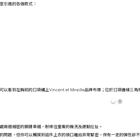
室引進的各個款式：
看到左胸前的口袋繡上Vincent et Mireille品牌布標；位於口袋邊緣
處兩道細密的鎖鏈車縫，耐得住重複的機洗及運動拉扯。
的問題，但你可以觸摸到這件上衣的領口羅紋非常緊密，保有一定的彈性卻不