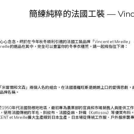
簡練純粹的法國工裝 —
Vinc
心心念念，終於在今年秋冬順利引進的法國工裝品牌「
Vincent et Mireille
」
reille
的選品在其中，完全可以豐富你的冬季衣櫃荒，請一起拇指往下滑：
ireille，是「米雷爾和文森」兩個人名的組合，在法國普羅旺斯是朗朗上口的愛
品牌名稱。
於1950年代法國勃根地地區，最初專為農業部的官員和市場銷售人員提供工
，使用法國傳統的羊毛、斜紋布、法國亞麻、針織（Kattosou）等優質布
CENT et Mireille擴大生產線到日本生產，日本場從傳統工作服、戶