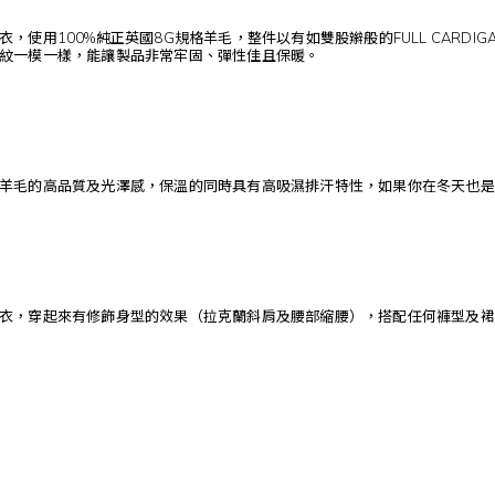
，使用100%純正英國8G規格羊毛，整件以有如雙股辮般的FULL CARDI
紋一模一樣，能讓製品非常牢固、彈性佳且保暖。
羊毛的高品質及光澤感，保溫的同時具有高吸濕排汗特性，如果你在冬天也是
衣，穿起來有修飾身型的效果（拉克蘭斜肩及腰部縮腰），搭配任何褲型及裙