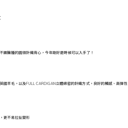
t
不顯臃腫的圓領針織背心，今年剛好是時候可以入手了！
國羊毛，以及FULL CARDIGAN立體綿密的針織方式，良好的觸感、高彈
，更不易拉扯變形