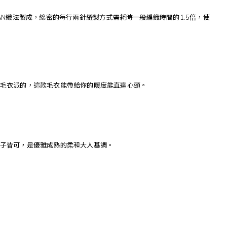
GAN織法製成，綿密的每行兩針縫製方式需耗時一般編織時間的1.5倍，使
毛衣派的，這款毛衣能帶給你的暖度能直達心頭。
子皆可，是優雅成熟的柔和大人基調。