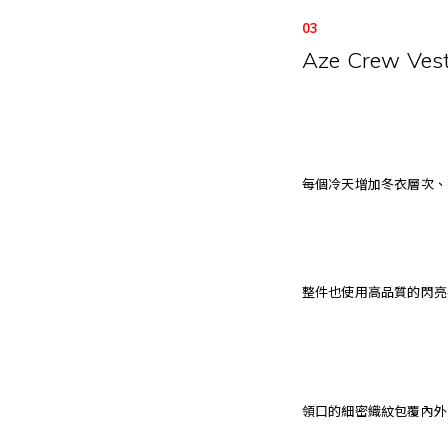
03
Aze Crew Ves
每個冷天增加冬衣層次、
整件也使用高品質的閃亮英
領口的細密織紋包覆內外