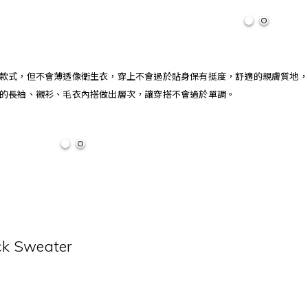
款式，但不會薄透像衛生衣，穿上不會過於貼身保有挺度，
舒適的親膚質地，
的長袖、襯衫、毛衣內搭做出層次，讓穿搭不會過於單調。
ck Sweater