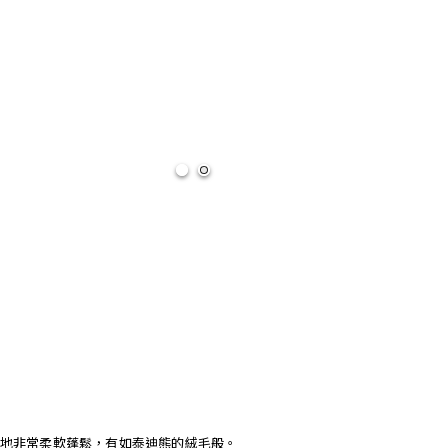
地非常柔軟蓬鬆，有如泰迪熊的絨毛般。