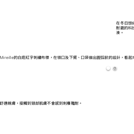
在冬日想
耐磨的科
湊。
 et Mireille的白底紅字刺繡布標，在領口及下擺、口袋做出圓弧狀的設計，看
舒適親膚，接觸到頸部肌膚不會感到刺癢難耐。