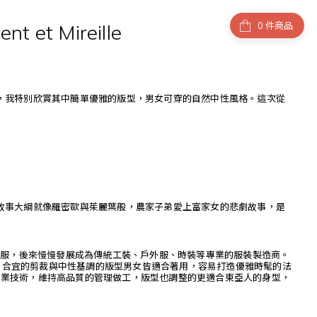
ent et Mireille
件商品
，我特別欣賞其中簡單優雅的版型，男女可穿的自然中性風格。這次從
情悲劇，故事大綱就像羅密歐與茱麗葉般，農家子弟愛上富家女的悲劇故事，是
作服，後來慢慢發展成為傳統工裝、戶外服、時裝等專業的服裝製造商。
料。合宜的剪裁與中性基調的版型男女皆適合著用，容易打造優雅時髦的法
外服承襲專業技術，維持高品質的管理做工，版型也調整的更適合東亞人的身型，