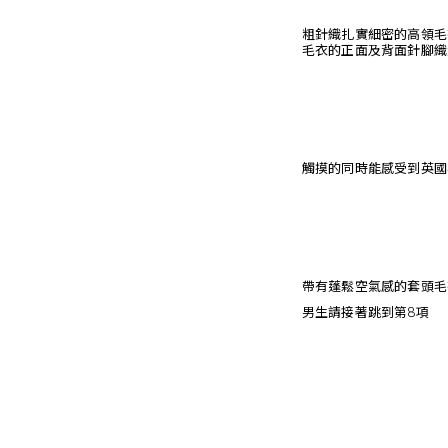
粗針織扎實細密的高領毛衣
毛衣的正面及背面針腳織
觸摸的同時能感受到英國
帶有蓬鬆空氣感的套頭毛
男生請接著跳到第8項