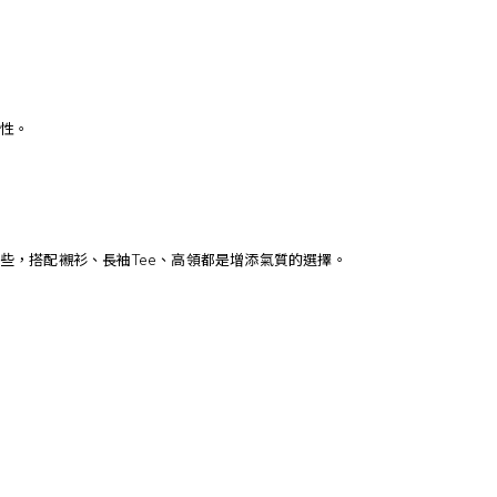
性。
些，搭配襯衫、長袖Tee、高領都是增添氣質的選擇。