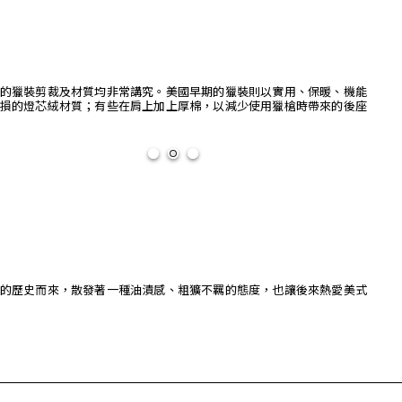
的獵裝剪裁及材質均非常講究。美國早期的獵裝則以實用、保暖、機能
損的燈芯絨材質；有些在肩上加上厚棉，以減少使用獵槍時帶來的後座
的歷史而來，散發著一種油漬感、粗獷不羈的態度，也讓後來熱愛美式