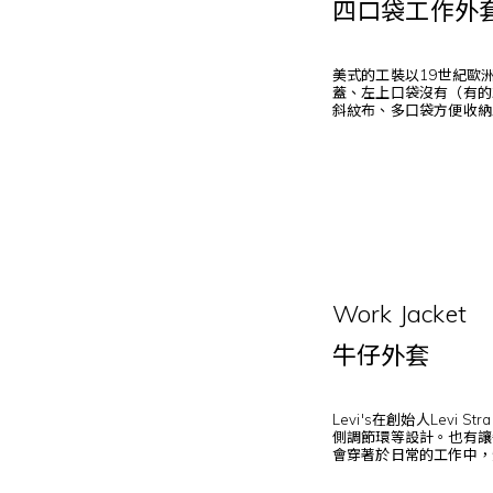
四口袋工作外
美式的工裝以19世紀歐
蓋、左上口袋沒有（有的
斜紋布、多口袋方便收納
Work Jacket
牛仔外套
Levi's在創始人Lev
側調節環等設計。也有讓
會穿著於日常的工作中，