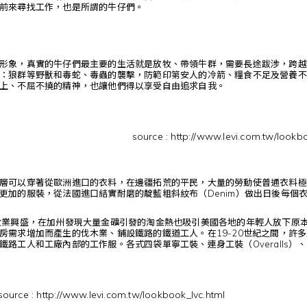
前來尋找工作，也是所謂的牛仔們。
形象，真實的牛仔們最主要的生活就是放牧、帶領牛群，需要長途跋涉，跨越
：狼群等野獸和毒蛇、毒蟲的襲擊，防範印第安人的冷箭、糧食不足及營養不
上、不屈不撓的精神，也讓他們得以享受自由追求自我。
source : http://www.levi.com.tw/lookb
層可以穿著從歐洲進口的衣料，在邊疆拓荒的平民，大量的勞動使普通衣料極易磨損
更加的服裝，從法國進口結實耐磨的靛藍粗斜紋布（Denim）做出日後每個
牧業興盛，在加州發現大量金礦引發的淘金熱也吸引美國各地的年輕人放下原
求增加而產生的伐木業、鋪設鐵路的鐵道工人。在19-20世紀之間，許多工裝公司陸續成
路工人和工廠內部的工作服。各式四袋單寧工裝、連身工裝（Overalls）、吊帶工
source : http://www.levi.com.tw/lookbook_lvc.html