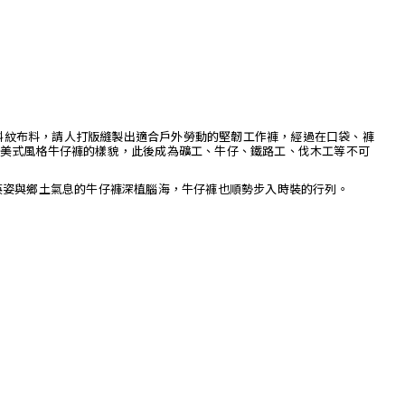
耐用的斜紋布料，請人打版縫製出適合戶外勞動的堅韌工作褲，經過在口袋、褲
美式風格牛仔褲的樣貌，此後成為礦工、牛仔、鐵路工、伐木工等不可
英姿與鄉土氣息的牛仔褲深植腦海，牛仔褲也順勢步入時裝的行列。