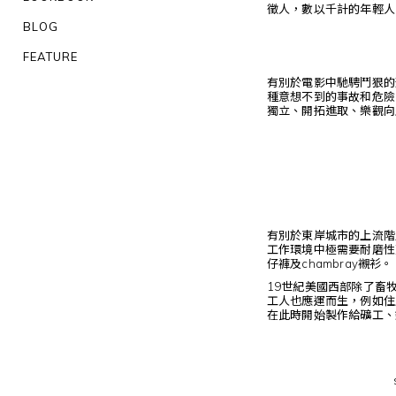
徵人，數以千計的年輕人
BLOG
FEATURE
有別於電影中馳騁鬥狠的
種意想不到的事故和危險
獨立、開拓進取、樂觀向
有別於東岸城市的上流階
工作環境中極需要耐磨性
仔褲及chambray襯衫。
19世紀美國西部除了畜
工人也應運而生，例如住房需
在此時開始製作給礦工、鐵