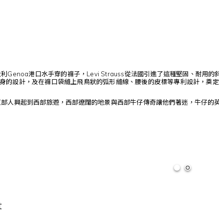
利Genoa港口水手穿的褲子，Levi Strauss從法國引進了這種堅固、
身的設計，及在褲口袋縫上飛鳥狀的弧形縫線、腰後的皮標等專利設計，奠定
東部人興起到西部旅遊，西部遼闊的地景與西部牛仔傳奇讓他們著迷，牛仔的
t