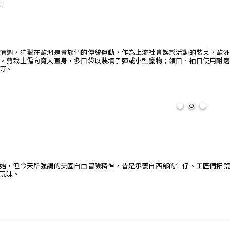
t
情調，狩獵在歐洲是貴族們的傳統運動，作為上流社會娛樂活動的裝束，歐洲
。剪裁上偏向寬大直身，多口袋以裝填子彈或小型獵物；領口、袖口使用耐磨
等。
始，但今天所強調的美國自由冒險精神，皆是承襲自西部的牛仔、工匠們拓荒
玩味。