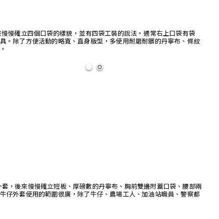
來慢慢確立四個口袋的樣貌，並有四袋工裝的說法。通常右上口袋有袋
具。除了方便活動的略寬、直身版型，多使用耐磨耐髒的丹寧布、條紋
。
件506牛仔外套，後來慢慢確立短板、厚磅數的丹寧布、胸前雙邊附蓋口袋、腰部兩
牛仔外套使用的範圍很廣，除了牛仔、農場工人、加油站職員、警察都