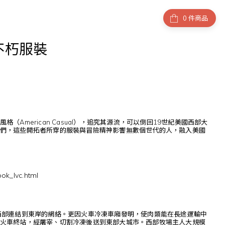
件商品
不朽服裝
merican Casual），追究其源流，可以倒回19世紀美國西部大
們，這些開拓者所穿的服裝與冒險精神影響無數個世代的人，融入美國
ook_lvc.html
西部連結到東岸的網絡。更因火車冷凍車廂發明，使肉類能在長途運輸中
火車終站，經屠宰、切割冷凍後送到東部大城市。西部牧場主人大規模