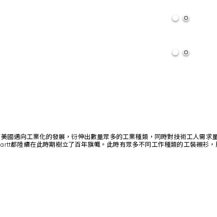
了美國邁向工業化的發展，衍伸出數量眾多的工業種類，同時對技術工人需求
e、Carhartt都陸續在此時期樹立了百年旗幟。此時有眾多不同工作種類的工