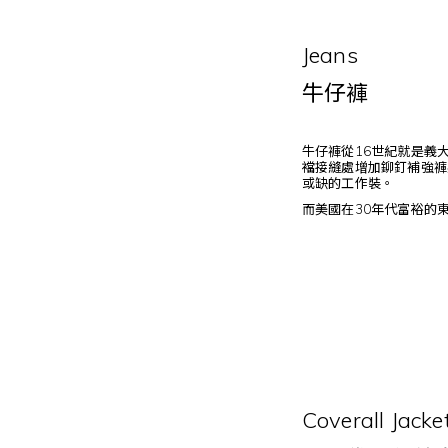
Jeans
牛仔褲
牛仔褲從16世紀就是義大
襠接縫處增加鉚釘補強褲
或缺的工作裝。
而美國在30年代富裕的
Coverall Jacke