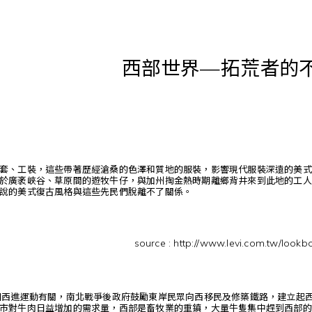
西部世界—拓荒者的
、工裝，這些帶著歷經滄桑的色澤和質地的服裝，影響現代服裝深遠的美式風格（A
於廣袤峽谷、草原間的遊牧牛仔，與加州掏金熱時期離鄉背井來到此地的工人
說的美式復古風格與這些先民們脫離不了關係。
source : http://www.levi.com.tw/lookb
國西進運動有關，南北戰爭後政府鼓勵東岸民眾向西移民及修築鐵路，建立起
市對牛肉日益增加的需求量，西部是畜牧業的重鎮，大量牛隻集中趕到西部的