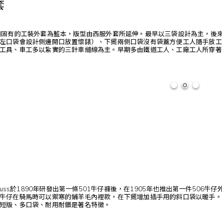
套
洲固有的工裝外套為藍本，版型由西服外套所延伸。最早以三袋設計為主，後
左口袋會設計側邊開口放置懷錶）、下擺兩側口袋沒有袋蓋方便工人隨手放工
工具、車工多以紮實的三針車縫線為主。早期多由鐵道工人、工廠工人所穿著
i Strauss於1890年研發出第一條501牛仔褲後，在1905年也推出第一
牛仔在騎馬時可以禦寒的鋪羊毛內裡款，在下擺增加插手用的斜口袋以暖手。
短版、多口袋、耐用耐髒是著名特徵。