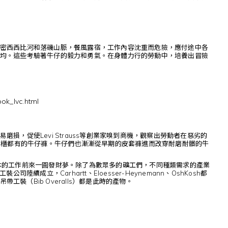
密西西比河和落磯山脈，餐風露宿，工作內容沈重而危險，應付途中各
均。這些考驗著牛仔的毅力和勇氣。在身體力行的勞動中，培養出冒險
ook_lvc.html
，促使Levi Strauss等創業家嗅到商機，觀察出勞動者在惡劣的
衣櫃都有的牛仔褲。牛仔們也漸漸從早期的皮套褲進而改穿耐磨耐髒的牛
本的工作前來一圓發財夢。除了為數眾多的礦工們，不同種類需求的產業
立，Carhartt、Eloesser-Heynemann、OshKosh都
裝（Bib Overalls）都是此時的產物。