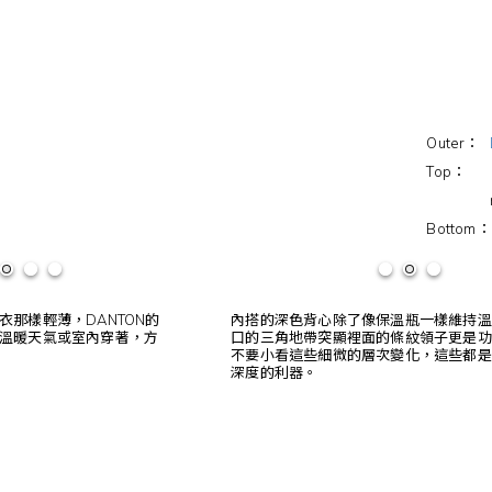
Outer：
Top： Hou
modAS -
Bottom：
那樣輕薄，DANTON的
內搭的深色背心除了像保溫瓶一樣維持溫
溫暖天氣或室內穿著，方
口的三角地帶突顯裡面的條紋領子更是功
不要小看這些細微的層次變化，這些都是
深度的利器。