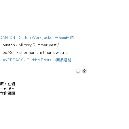
DANTON - Cotton Work Jacket →商品連結
ston - Military Summer Vest /
 Fisherman shirt narrow strip
HAVERSACK - Gurkha Pants →商品連結
度，在領
不可沒。
令你更顯