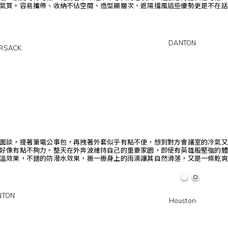
氣質。容易攜帶、收納不佔空間、造型顯層次、遮陽擋風這些優勢更是不在話
DANTON
RSACK
面談，提著筆電公事包，再拽著外套似乎有點不便，想到對方會議室的冷氣又
好像有點不夠力。整天在外奔波維持自己的重要家園，即使有英雄般堅強的體
溫效果，不錯的防潑水效果，振一振身上的雨滴讓其自然滑落，又是一條乾爽
NTON
Houston