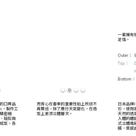
一套擁有
足惜。
Outer： E
Top： DA
Bottom：
的口碑品
而背心在春季的重要性如上所述不
日本品牌H
nts，製作工
再贅述，除了應付天氣變化，在造
衫，使用
精密細
型上更添立體層次。
天然的透
、鈕扣與
人體的體
成型，各
式立體風
綴，質感