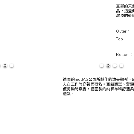
憂鬱的天
品，這些
深淺的藍
Outer：
Top： mod
Retro B
Bottom：H
德國的modAS公司所製作的漁夫襯衫，
夫在工作時穿著而得名。寬鬆版型、套頭
便勞動時穿脫，德國製的純棉布料舒適柔
透氣。