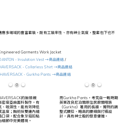
適應多場域的豐富套裝，既有工裝率性、亦有紳士氣度，整套包下也不
ngineered Garments Work Jacket
NTON - Insulation Vest →商品連結
/
HAVERSACK - Collarless Shirt →商品連結
HAVERSACK - Gurkha Pants →商品連結
AVERSACK的無領襯
而Gurkha Pants，考究自一戰時期
高密度亞麻面料製作，有
英軍改良尼泊爾原住民廓爾喀族
氣、吸濕性，能有效降低
（Gurkha）著用的長褲，獨特的調
感溫度；胸前採雙邊內縫
整式腰扣、略高的腰線與打褶設
箱口袋，配合象牙鈕扣點
計，具有紳士般的愜意優雅。
由細節中完美體現。