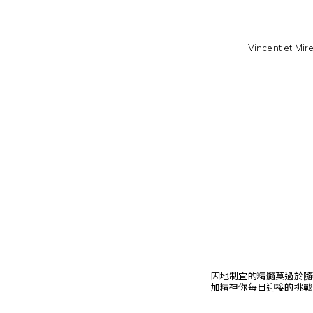
Vincent et Mir
因地制宜的精髓莫過於隨
加精神你每日迎接的挑戰