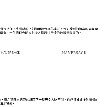
些材質輕透但不失質感的上衫適用場合極為廣泛，例如輪到你提案的晨間開
學會，一件條理分明立刻令人憶起往日情的裝扮是必須的。
HAVERSACK
HAVERSACK
她，總之哭起來綿密的細雨下一整天令人吃不消。你必須好好按耐這樣的
潑水等級）