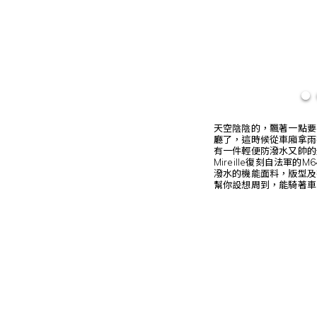
天空陰陰的，飄著一點要
廳了，這時候從車廂拿雨
有一件輕便防潑水又帥的外套
Mireille復刻自法軍
潑水的機能面料，版型及
幫你設想周到，能騎著車