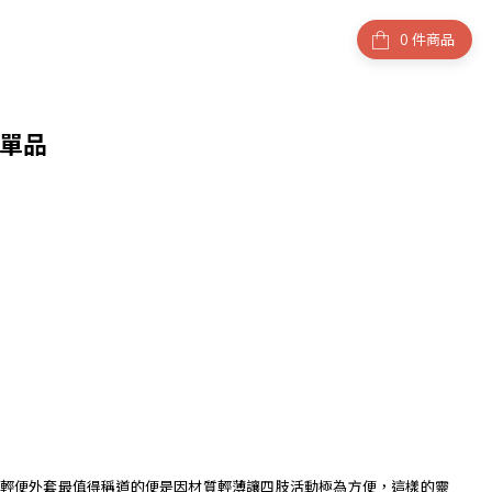
件商品
單品
輕便外套最值得稱道的便是因材質輕薄讓四肢活動極為方便，這樣的靈