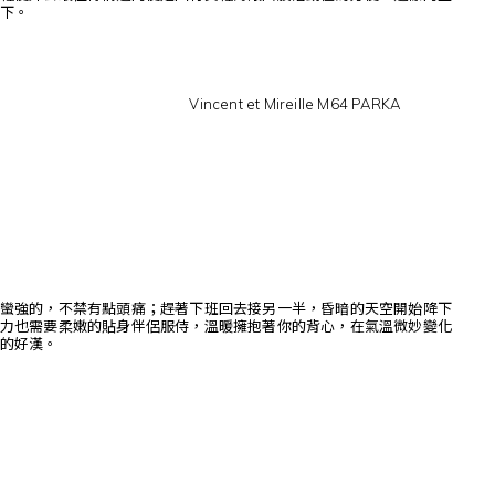
下。
Vincent et Mireille M64 PARKA
蠻強的，不禁有點頭痛；趕著下班回去接另一半，昏暗的天空開始降下
力也需要柔嫩的貼身伴侶服侍，溫暖擁抱著你的背心，在氣溫微妙變化
的好漢。