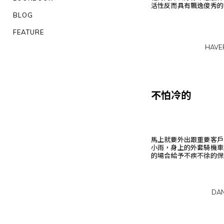
活性反而具有飄逸俊秀的
BLOG
FEATURE
HAVE
不怕冷的
馬上就要外出跟重要客戶
小雨，身上的外套騎機車
的場合給予不疾不徐的保
DA