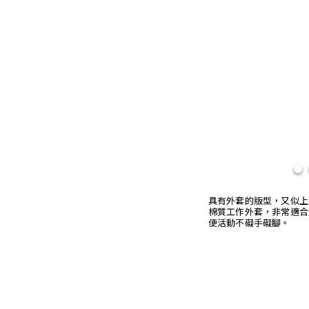
具有外套的版型，又似上衣
棉質工作外套，非常適合
便活動不礙手礙腳。