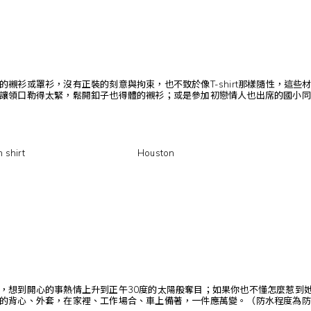
的襯衫或罩衫，沒有正裝的刻意與拘束，也不致於像T-shirt那樣隨性，這
讓領口勒得太緊，鬆開釦子也得體的襯衫；或是參加初戀情人也出席的國小同
 shirt
Houston
，想到開心的事熱情上升到正午30度的太陽般奪目；如果你也不懂怎麼惹到
的背心、外套，在家裡、工作場合、車上備著，一件應萬變。（防水程度為防