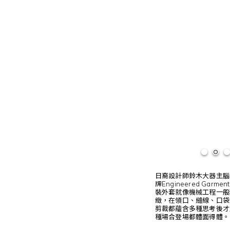
日裔設計師鈴木大器主腦
牌Engineered Garme
裝外套就像機械工程一般
緻，在領口、縫線、口袋
剪裁都蘊含多種思考後才
種場合登場都體面得體。