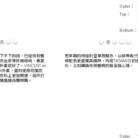
Outer：
Top： Vint
TATAMI
Bottom：
下不下的雨，已經快到餐
而早期的保加利亞軍用睡衣，以綁帶取代
衣出來穿好麻煩吶，要是
條配色更是獨具精神，內搭TATAMIZE
就好了。VINCENT et
衫，立刻轉換你用餐時的裝束與心情。
的M64外套，面料使用防風防
衣料上更加輕便，這件已
隨風隨雨飄啊飄。
Outer : 