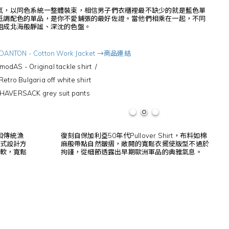
氣，以同色系統一整體裝束，相信男子們衣櫃裡最不缺少的就是藍色單
低調配色的單品，是你不愛鋪張的最好佐證。當他們相乘在一起，不同
組成北海般靜謐、深沈的色盤。
DANTON - Cotton Work Jacket →商品連結
AS - Original tackle shirt /
ulgaria off white shirt
AVERSACK grey suit pants
因傳統漁
復刻自保加利亞50年代Pullover Shirt，布料如棉
式設計方
麻般帶點自然皺摺，敞開的寬鬆衣擺使版型不過於
軟，寬鬆
拘謹，從細節透露出早期歐洲軍品的典雅氣息。