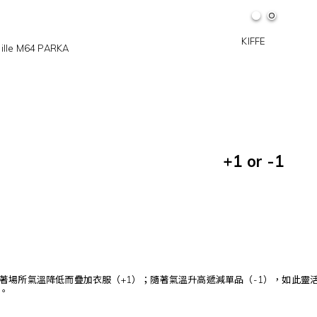
KIFFE
eille M64 PARKA
+1 or -1
著場所氣溫降低而疊加衣服（+1）；隨著氣溫升高遞減單品（-1），如此靈
。