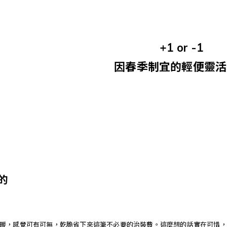
+1 or -1
因春季制宜的輕便靈活
的
暖，感覺可有可無，乾脆省下來這筆不必要的治裝費。這麼想的話實在可惜，