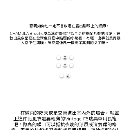
聰明如你也一定不會放過在露出腳踝上的細節。
CHAMULA Brasilia皮革涼鞋優雅地為全身的搭配巧妙地收尾，鋪
敘出風象星座在全深色穿搭中點綴的小驚喜，有種一出手就美得讓
人忍不住讚嘆，果然是像風一樣高深莫測的女子呀。
在微雨的陰天或是交替進出室內外的場合，就罩
上這件比風衣還要輕薄的Vintage F5瑞典軍用長袍
吧！微高的領口可以抵抗夜晚的涼風或冷氣房的寒