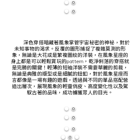
深色穿搭暗藏著風象掌管宇宙秘密的神祕，對於
未知事物的渴求。反覆的圖形捕捉了複雜莫測的形
象，無論是大花或是繁複圖紋的洋裝，在風象星座的
身上都是可以輕鬆賞玩的pattern，乾淨俐落的穿搭就
是完勝的關鍵！輕薄的短袖洋裝不需要華麗的剪裁，
無論是典雅的版型或是細膩的鈕釦，對於風象星座而
言都像是一場有趣的遊戲，透過與不同的單品搭配營
造出層次，展現風象的輕靈俏皮、高度變化性以及駕
馭古著的品味，成功擄獲眾人的目光。