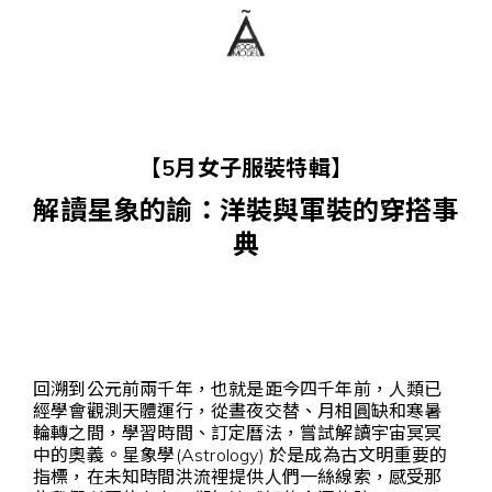
【5月女子服裝特輯】
解讀星象的諭：洋裝與軍裝的穿搭事
典
回溯到公元前兩千年，也就是距今四千年前，人類已
經學會觀測天體運行，從晝夜交替、月相圓缺和寒暑
輪轉之間，學習時間、訂定曆法，嘗試解讀宇宙冥冥
中的奧義。星象學(Astrology) 於是成為古文明重要的
指標，在未知時間洪流裡提供人們一絲線索，感受那