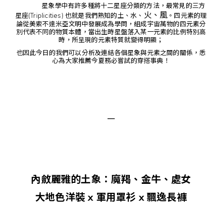
星象學中有許多種將十二星座分類的方法，最常見的三方
火、風
星座(Triplicities) 也就是我們熟知的土、水、
。四元素的理
論從美索不達米亞文明中發展成為學問，組成宇宙萬物的四元素分
別代表不同的物質本體，當出生時星盤落入某一元素的比例特別高
時，所呈現的元素特質就變得明顯；
也因此今日的我們可以分析及連結各個星象與元素之間的關係，悉
心為大家推薦今夏務必嘗試的穿搭事典！
－
內斂麗雅的土象：魔羯
、
金牛、處女
大地色洋裝 x 軍用罩衫 x 飄逸長褲