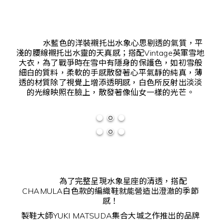
水藍色的洋裝襯托出水象心思剔透的氣質，平
淺的腰線襯托出水靈的天真感；搭配Vintage英軍雪地
大衣，為了戰爭時在雪中有隱身的保護色，如初雪般
細白的質料，柔軟的手感散發著心平氣靜的純真，薄
透的材質除了視覺上增添透明感，白色所反射出淡淡
的光線映照在臉上，散發著像仙女一樣的光芒。
為了完整呈現水象星座的清透，搭配
CHAMULA白色款的編織鞋就能營造出澄澈的季節
感！
製鞋大師YUKI MATSUDA集合大城之作推出的品牌