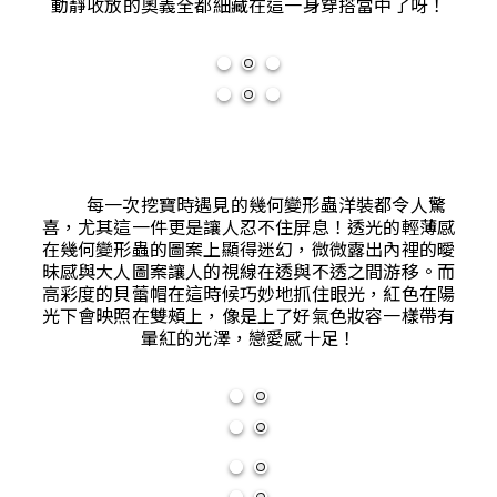
動靜收放的奧義全都細藏在這一身穿搭當中了呀！
每一次挖寶時遇見的幾何變形蟲洋裝都令人驚
喜，尤其這一件更是讓人忍不住屏息！透光的輕薄感
在幾何變形蟲的圖案上顯得迷幻，微微露出內裡的曖
昧感與大人圖案讓人的視線在透與不透之間游移。而
高彩度的貝蕾帽在這時候巧妙地抓住眼光，紅色在陽
光下會映照在雙頰上，像是上了好氣色妝容一樣帶有
暈紅的光澤，戀愛感十足！