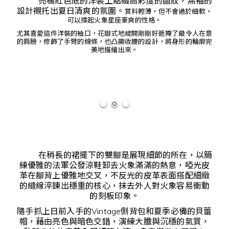
亮橘紅色底的洋裝上點綴高彩度的圖紋，無袖的
設計襯托出夏日清爽的氛圍。
質料輕薄，但不會過於細軟，
可以撐起火象星座豪爽的性格。
尤其喜愛這件洋裝的袖口，花瓣式地綻開剛剛好遮掩了最令人在意
的肩膀，修飾了手臂的線條，也凸顯收腰的設計，將身形的輪廓完
美地描繪出來。
在稍長的裙擺下的雙腳是展現細節的所在，以簡
練優雅的法軍公發涼鞋卸去火象滿滿的熱意，啞光皮
革在腳背上優雅地交叉，不反光的皮革表面搭配細緻
的縫線淬鍊出穩重的核心，抹去外人對火象容易衝動
的刻板印象。
隨手抓上日前入手的Vintage側背包和夏季必備的貝蕾
帽，藉由亮色與暗色交錯，演練大膽與沉穩的氣質，