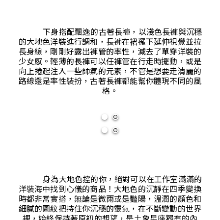
下身搭配飄逸的古著長褲，以淺色長褲與沉穩
的大地色洋裝進行調和，長褲在裙襬下延伸視覺並拉
長身線，剛剛好露出褲管的率性，減去了單穿洋裝的
少女感。輕薄的長褲可以任褲管在行走時擺動，或是
向上捲起注入一些帥氣的元素，不管是想要走清麗的
路線還是率性裝扮，古著長褲都能幫你體現不同的風
格。
身為大地色控的你，絕對可以在工作室滿滿的
洋裝海中找到心儀的商品！大地色的沉靜在四季變換
時都非常實搭，無論是微雨或是豔陽，溫潤的顏色和
細膩的圖紋把持住你沉穩的靈氣，在不斷變動的世界
裡，始終保持著原初的想望，是土象星座獨有的內