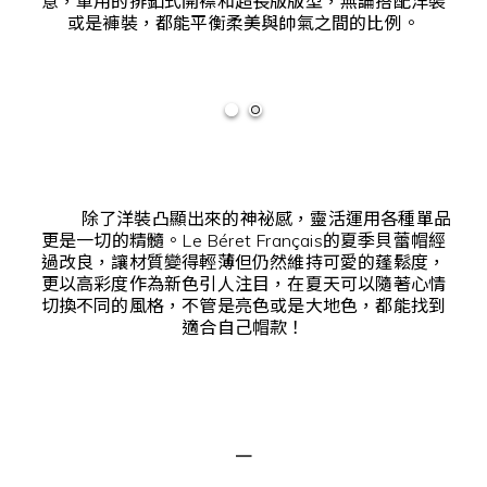
意，軍用的排釦式開襟和超長版版型，無論搭配洋裝
或是褲裝，都能平衡柔美與帥氣之間的比例。
除了洋裝凸顯出來的神祕感，靈活運用各種單品
更是一切的精髓。Le Béret Français的夏季貝蕾帽經
過改良，讓材質變得輕薄但仍然維持可愛的蓬鬆度，
更以高彩度作為新色引人注目，在夏天可以隨著心情
切換不同的風格，不管是亮色或是大地色，都能找到
適合自己帽款！
－