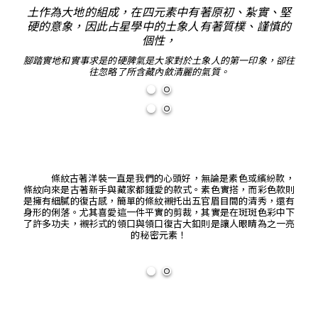
土作為大地的組成，在四元素中有著原初、紮實、堅
硬的意象，因此占星學中的土象人有著質樸、謹慎的
個性，
腳踏實地和實事求是的硬脾氣是大家對於土象人的第一印象，卻往
往忽略了所含藏內斂清麗的氣質。
條紋古著洋裝一直是我們的心頭好，無論是素色或繽紛款，
條紋向來是古著新手與藏家都鍾愛的款式。素色實搭，而彩色款則
是擁有細膩的復古感，簡單的條紋襯托出五官眉目間的清秀，還有
身形的俐落。尤其喜愛這一件平實的剪裁，其實是在斑斑色彩中下
了許多功夫，襯衫式的領口與領口復古大釦則是讓人眼睛為之一亮
的秘密元素！