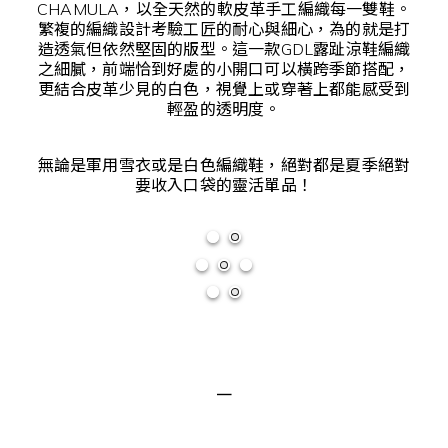
CHAMULA，以全天然的軟皮革手工編織每一雙鞋。
繁複的編織設計考驗工匠的耐心與細心，為的就是打
造透氣但依然堅固的版型。這一款GDL露趾涼鞋編織
之細膩，前端恰到好處的小開口可以橫跨季節搭配，
更結合皮革少見的白色，視覺上或穿著上都能感受到
輕盈的透明度。
無論是軍用雪衣或是白色編織鞋，絕對都是夏季絕對
要收入口袋的靈活單品！
－