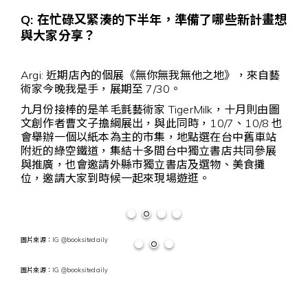
Q: 在忙碌又緊湊的下半年，準備了哪些新計畫想
與大家分享？
Argi: 近期店內的個展《無你無我無他之地》，來自藝
術家今晚我是手，展期至 7/30。
九月份接棒的是羊毛氈藝術家 TigerMilk，十月則由圖
文創作者曹文子擔綱展出，與此同時，10/7、10/8 也
會舉辦一個以紙本為主的市集，地點選在台中舊車站
附近的綠空鐵道，集結十多間台中獨立書店共同參展
與推廣，也會邀請外縣市獨立書店及選物、美食攤
位，邀請大家到時候一起來現場遊逛。
圖片來源：IG @booksitedaily
圖片來源：IG @booksitedaily