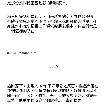
是那份如同秘密基地般的歸屬感。」
前言所提到的這句話，用來形容佔空間再適合不過，
有續存靈感的腦內激盪、有讓人挖到寶物的滿足，在
身邊許多從事插畫工作領域的朋友眼中，佔空間就是
一個這樣的所在。
圖片來源：FB
佔空間Artqpie
話剛落下，主理人 Argi 不好意思地笑著，雖然偶爾在
夜裡感到沮喪，但每次聽到這樣的話，就覺得可以多
開一兩年（笑），再加上有不少顧客與朋友定期會來
支持，默默中也成為他們繼續走下去的動力。