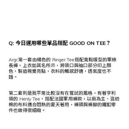
Q: 今日運用哪些單品
搭配 GOOD ON TEE？
Argi:第一套由橘色的 Ringer Tee搭配寬鬆版型的軍綠
長褲，上衣如其名所示，將領口與袖口部分印上顏
色，製造視覺亮點，衣料的觸感舒適，透氣度也不
錯。
第二套則是我平常比較沒有在嘗試的風格，有著亨利
領的 Henly Tee，搭配法國軍用褲款，以麻為主、混紡
棉的布料適合悶熱的夏天著用，褲頭與褲腳的鐵釦零
件也做得很細緻。