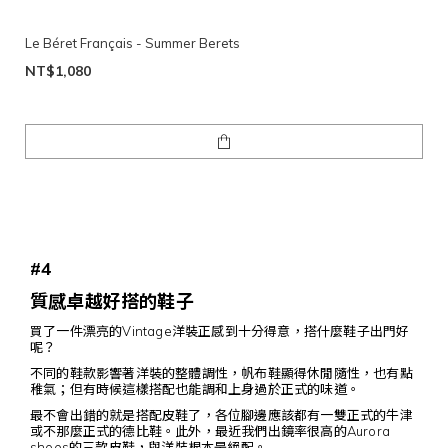
Le Béret Français - Summer Berets
NT$1,080
#4
質感卓越好搭的鞋子
買了一件漂亮的Vintage洋裝正感到十分得意，搭什麼鞋子出門好
呢？
不同的鞋款影響著洋裝的整體調性，帆布鞋顯得休閒隨性，也有點
稚氣；但有時候這樣搭配也能調和上身過於正式的味道。
最不會出錯的就是搭配皮鞋了，各位腳邊應該都有一雙正式的牛津
或不那麼正式的德比鞋。此外，最近我們出鏡率很高的Aurora
shoes的三款皮鞋，與洋裝根本是絕配。