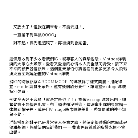
「又放火了！但我在期末考，不能去逛！」
「一直搶不到洋裝QQQQ」
「對不起，要先退追蹤了，再被燒到會完蛋」
這個月收到不少收看我們IG、粉專客人的真摯抱怨，Vintage洋裝
燒的大家心火燎原，愛看又愛念的心情本人完全感同身受。接下來
不幸的預告各位觀眾，這個夏天恐怕你將會看到更多更多令人飛蛾
撲火直至燃燒殆盡的Vintage洋裝......
滑IG的時候觀察A ROOM MODEL的洋裝除了樣式美麗、搭配得
宜、model氣質出眾外，還有幾個加分要件，讓這些Vintage洋裝
特別欠買。
例如今天好不容易「就決定是你了！」穿著Vintage洋裝出門，卻
驚覺來不急整理亂髮、布丁頭也還沒補染，這時拿出你的貝雷帽一
律藏到帽子裡、或是用Vintage絲巾纏繞美化，秀髮便藏的神不知
鬼不覺。
洋裝搭配的鞋子也是非常令人在意之處，將決定整體偏向休閒或是
優雅基調。經驗法則告訴我們 — 一雙素色有質感的皮鞋永遠不會
出錯。