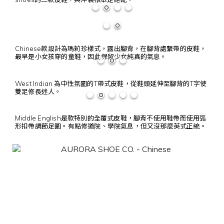
Chinese款設計為瑪莉珍樣式，露出腳背，在腳背處繫帶的皮鞋，
最早是小女孩穿的童鞋，因此保留少女純真的氣息。
West Indian 為中性氛圍的T帶式皮鞋，從鞋頭延伸至腳背的T字使
雙足修長迷人。
Middle English是款特別的全覆式皮鞋，腳背不使用鞋帶而使用弧
形扣帶調節足圍。有點修道院、學院氣息，但又沒那麼英式正統。