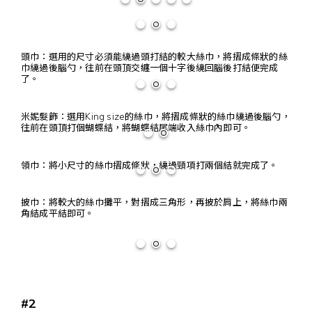
頭巾：選用的尺寸必須能繞過頭打結的較大絲巾，將摺成條狀的絲
巾繞過後腦勺，往前在頭頂交纏一個十字後繞回腦後打結便完成
了。
米妮髮飾：選用King size的絲巾，將摺成條狀的絲巾繞過後腦勺，
往前在頭頂打個蝴蝶結，將蝴蝶結尾端收入絲巾內即可。
領巾：將小尺寸的絲巾摺成條狀，繞過頸項打兩個結就完成了。
披巾：將較大的絲巾攤平，對摺成三角形，再披於肩上，將絲巾兩
角結成平結即可。
#2