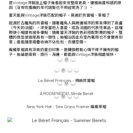
麼Vintage洋裝加上帽子後看起來完整度更高，優雅無違和感的原
因（沒有吹風機的年代頭髮也不用經常洗了:)）。
夏天能與Vintage洋裝匹配的帽子，莫過於貝雷帽、草帽了
起源於古羅馬的貝雷帽，隨著羅馬人與周邊城市的貿易傳到了高盧
（今天的法國），深受當地人喜愛，成為法國的代表性單品。這種
輕便小帽還有諸多優點：隨著當天洋裝的色彩搭配對應的帽子，整
體的造型便首尾具有一致性；無帽沿因此在室內著用也不會覺得刻
意；還能隨意摺疊收納不佔包包、衣櫃空間。
編織草帽具有涼爽的夏日印象，是轉換輕鬆心情不得不擁有的帽
子，無論是度假、旅行、海邊，都能與Vintage洋裝相處愉快。
Le Béret Français - 棉麻貝雷帽
A ROOM MODEL Made Beret
New York Hat - Sea Grass Framer 編織草帽