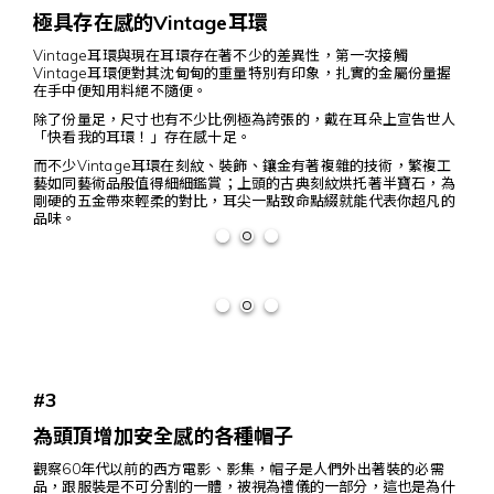
極具存在感的Vintage耳環
Vintage耳環與現在耳環存在著不少的差異性，第一次接觸
Vintage耳環便對其沈甸甸的重量特別有印象，扎實的金屬份量握
在手中便知用料絕不隨便。
除了份量足，尺寸也有不少比例極為誇張的，戴在耳朵上宣告世人
「快看我的耳環！」存在感十足。
而不少Vintage耳環在刻紋、裝飾、鑲金有著複雜的技術，繁複工
藝如同藝術品般值得細細鑑賞；上頭的古典刻紋烘托著半寶石，為
剛硬的五金帶來輕柔的對比，耳尖一點致命點綴就能代表你超凡的
品味。
#3
為頭頂增加安全感的各種帽子
觀察60年代以前的西方電影、影集，帽子是人們外出著裝的必需
品，跟服裝是不可分割的一體，被視為禮儀的一部分，這也是為什