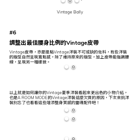
Vintage Bally
#6
調整出最佳腰身比例的Vintage皮帶
Vintage皮帶，亦是提點Vintage洋裝不可或缺的佐料，有些洋裝
的版型自然呈現寬鬆感，除了維持原來的版型，加上皮帶能強調腰
線，呈現另一種樣貌。
以上就是如何讓你的Vintage夏季洋裝看起來更出色的小物介紹，
也是A ROOM MODE的Vintage洋裝這麼欠買的原因，下次來挑洋
裝別忘了也看看這些增添整身質感的靈魂配件吧！