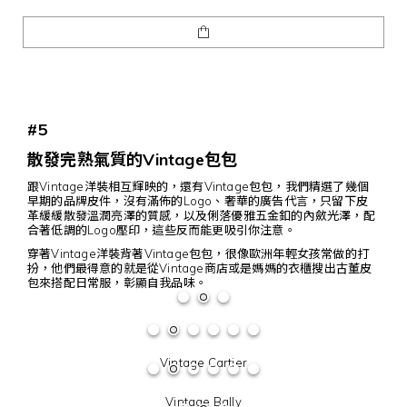
#5
散發完熟氣質的Vintage包包
跟Vintage洋裝相互輝映的，還有Vintage包包，我們精選了幾個
早期的品牌皮件，沒有滿佈的Logo、奢華的廣告代言，只留下皮
革緩緩散發溫潤亮澤的質感，以及俐落優雅五金釦的內斂光澤，配
合著低調的Logo壓印，這些反而能更吸引你注意。
穿著Vintage洋裝背著Vintage包包，很像歐洲年輕女孩常做的打
扮，他們最得意的就是從Vintage商店或是媽媽的衣櫃搜出古董皮
包來搭配日常服，彰顯自我品味。
Vintage Cartier
Vintage Bally