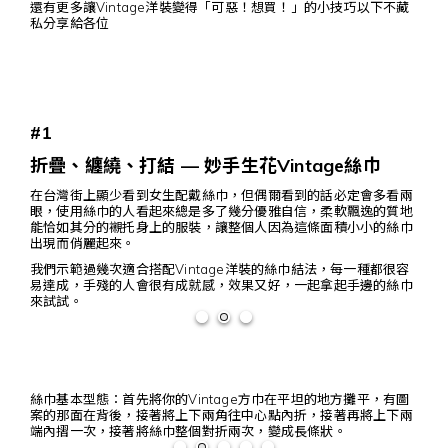
還有更多讓Vintage洋裝變得「可惡！想買！」的小技巧以下不藏
私分享給各位
#1
折疊、纏繞、打結 — 妙手生花Vintage絲巾
在台灣街上顯少看到女生配戴絲巾，但偶爾看到的話必定會多看兩
眼，使用絲巾的人看起來總是多了幾分優雅自信，柔軟飄逸的質地
能恰如其分的襯托身上的服裝，讓整個人因為這條面積小小的絲巾
出現而俏麗起來。
我們示範過幾次適合搭配Vintage洋裝的絲巾結法，每一種都很容
易達成，手殘的人會很有成就感，效果又好，一起拿起手邊的絲巾
來試試。
絲巾基本型態：首先將你的Vintage方巾在平坦的地方攤平，有圖
案的那面在背後，接著將上下兩角往中心點內折，接著再將上下兩
端內摺一次，接著將絲巾整個對折兩次，變成長條狀。