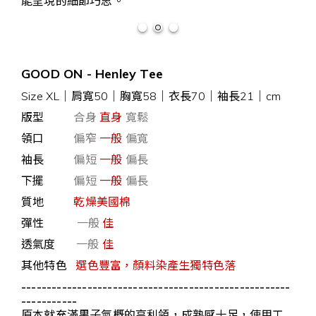
能呈現的細節巧思。
GOOD ON - Henley Tee
Size XL
｜
肩寬50｜胸寬58｜衣長70｜袖長21｜cm
版型
合身
直身
寬鬆
領口
偏窄
一般
偏寬
袖長
偏短
一般
偏長
下擺
偏短
一般
偏長
質地
乾燥美國棉
彈性
一般
佳
透氣度
一般
佳
其他特色
選色豐富，顏料染產生獨特色落
-----------------------------------------------------
-----------
原本就充滿男子氣概的亨利領，成熟感十足，使用工