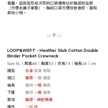
普遍，這些弧形或方形的口袋通常位於胸部的左側
（方便右撇子拿取）。胸前口袋方便存放香菸、筆和
其他小物。
LOOP&WEFT - Heather Slub Cotton Double
Binder Pocket Crewneck
Size XL
｜
肩寬48｜胸寬53｜衣長73｜袖長24｜cm
版型
合身
直身 寬鬆
領口
偏窄
一般 偏寬
袖長
偏短
一般
偏長
下擺
偏短
一般
偏長
質地
偏厚，綿密親膚
彈性
一般
佳