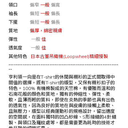
領口
偏窄
一般
偏寬
袖長
偏短
一般
偏長
下擺
偏短
一般
偏長
質地
偏厚，綿密親膚
彈性
一般
佳
透氣度
一般
佳
其他特色
日本古董吊織機(Loopwheel)精細慢製
--------------------------------------------------------------
--
亨利領一向是在T-shirt的休閒與襯衫的正式間取得中
間值的選擇，既有T-shirt的版型，又保有襯衫扣子的
特色。100% 有機棉製成的天竺棉，有優雅而溫和的
石南花般的顏色和質地，獨有的伸縮性、彈性、柔
軟，且薄而輕的質料，即使在炎熱的季節也具有出色
的透氣性，因為良好的質地在與皮膚的接觸上柔軟、
且無壓力，版型以經典運動衫的規格設計，留出適度
的空間感，在面料獨特的凹凸紗線、S形接縫的4針縫
製、與領口及羅紋處等，都是需要更為耗時的技術才