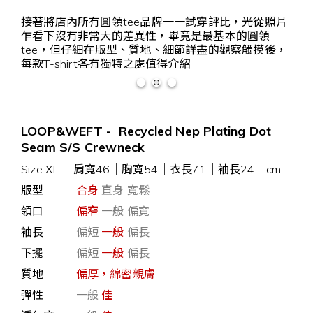
接著將店內所有圓領tee品牌一一試穿評比，光從照片
乍看下沒有非常大的差異性，畢竟是最基本的圓領
tee，但仔細在版型、質地、細節詳盡的觀察觸摸後，
每款T-shirt各有獨特之處值得介紹
LOOP&WEFT - Recycled Nep Plating Dot
Seam S/S Crewneck
Size XL
｜
肩寬46｜胸寬54｜衣長71｜袖長24｜cm
版型
合身
直身 寬鬆
領口
偏窄
一般 偏寬
袖長
偏短
一般
偏長
下擺
偏短
一般
偏長
質地
偏厚，綿密親膚
彈性
一般
佳