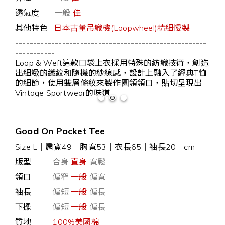
透氣度
一般
佳
其他特色
日本古董吊織機(Loopwheel)精細慢製
-----------------------------------------------------
-----------
Loop & Weft這款口袋上衣採用特殊的紡織技術，創造
出細緻的織紋和隨機的紗線感，設計上融入了經典T恤
的細節，使用雙層條紋來製作圓領領口，貼切呈現出
Vintage Sportwear的味道
Good On Pocket Tee
Size L
｜
肩寬49｜胸寬53｜衣長65｜袖長20｜cm
版型
合身
直身
寬鬆
領口
偏窄
一般
偏寬
袖長
偏短
一般
偏長
下擺
偏短
一般
偏長
質地
100%美國棉