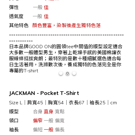
彈性
一般
佳
透氣度
一般
佳
其他特色
顏色豐富，染製後產生獨特色落
-----------------------------------------------------
-----------
日本品牌GOOD ON的圓領tee中間值的版型設定適合
大多數一般體型男生，穿著上乾燥手感的美國棉讓衣
服線條挺拔爽朗；最特別的是數十種細膩選色適合每
日生活著用，洗滌數次後，養成獨特的色落完全是你
專屬的T-shirt
JACKMAN - Pocket T-Shirt
Size L｜肩寬45｜胸寬54｜衣長67｜袖長25｜cm
版型
合身
直身
寬鬆
領口
偏窄
一般 偏寬
袖長
偏短
一般
偏長