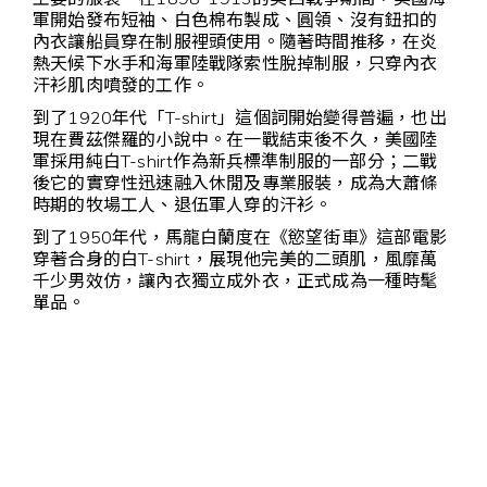
軍開始發布短袖、白色棉布製成、圓領、沒有鈕扣的
內衣讓船員穿在制服裡頭使用。隨著時間推移，在炎
熱天候下水手和海軍陸戰隊索性脫掉制服，只穿內衣
汗衫肌肉噴發的工作。
到了1920年代「T-shirt」這個詞開始變得普遍，也出
現在費茲傑羅的小說中。在一戰結束後不久，美國陸
軍採用純白T-shirt作為新兵標準制服的一部分；二戰
後它的實穿性迅速融入休閒及專業服裝，成為大蕭條
時期的牧場工人、退伍軍人穿的汗衫。
到了1950年代，馬龍白蘭度在《慾望街車》這部電影
穿著合身的白T-shirt，展現他完美的二頭肌，風靡萬
千少男效仿，讓內衣獨立成外衣，正式成為一種時髦
單品。