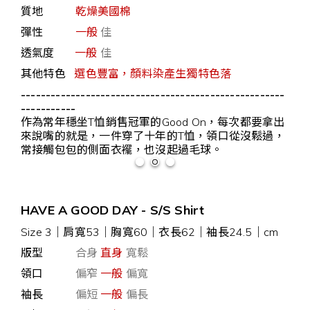
質地
乾燥美國棉
彈性
一般
佳
透氣度
一般
佳
其他特色
選色豐富，顏料染產生獨特色落
-----------------------------------------------------
-----------
作為常年穩坐T恤銷售冠軍的Good On，每次都要拿出
來說嘴的就是，一件穿了十年的T恤，領口從沒鬆過，
常接觸包包的側面衣襬，也沒起過毛球
。
HAVE A GOOD DAY - S/S Shirt
Size 3｜肩寬53｜胸寬60｜衣長62｜袖長24.5｜cm
版型
合身
直身
寬鬆
領口
偏窄
一般
偏寬
袖長
偏短
一般
偏長