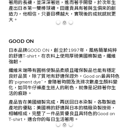
著用的長襪，並深深著迷，進而著手開發，於次年生
產出日本第一雙棒球襪。田邊貢具有著與生俱來的創
造力，他相信，只要目標越大，實現後的成就感就更
大。
GOOD ON
日本品牌GOOD ON，創立於1997年，風格簡單純粹
的舒適T-shirt，在衣料上使用厚磅美國棉製造，纖維
強韌。
纖維末端帶有圓梢使製品柔順且確保製品也能有穩定
良好品質，除了質地有舒適保證外，Good on最具特色
的“pigment dye”，會隨著時間及洗滌次數產生顏料變
化，如同牛仔褲產生迷人的刷色，就像是記錄著你生
活的痕跡。
產品皆在美國縫製完成，再送回日本染製，各取製造
產地的優點：美國棉的舒適與日本的精緻染製技術，
相輔相成，完整了ㄧ件品質優良且具特色的Good on
T-shirt，適合你的每日生活著用。