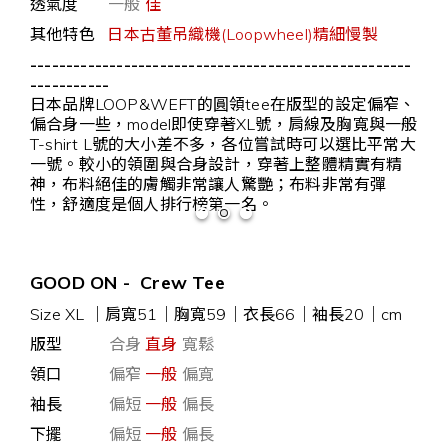
透氣度
一般
佳
其他特色
日本古董吊織機(Loopwheel)精細慢製
-----------------------------------------------------
-----------
日本品牌LOOP&WEFT的圓領tee在版型的設定偏窄、
偏合身一些，model即使穿著XL號，肩線及胸寬與一般
T-shirt L號的大小差不多，各位嘗試時可以選比平常大
一號。較小的領圍與合身設計，穿著上整體精實有精
神，布料絕佳的膚觸非常讓人驚艷；布料非常有彈
性，舒適度是個人排行榜第一名。
GOOD ON - Crew Tee
Size XL
｜
肩寬51｜胸寬59｜衣長66｜袖長20｜cm
版型
合身
直身
寬鬆
領口
偏窄
一般
偏寬
袖長
偏短
一般
偏長
下擺
偏短
一般
偏長