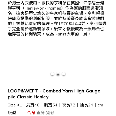
於男士內衣使用。很快的亨利領在英國牛津泰晤士河
畔亨利（Henley-on-Thames）作為運動服而逐漸知
名，這裏是歷史悠久的皇家帆船賽的主場，亨利領很
快成為標準的划艇制服，並維持著賽後輸家會將他們
的上衣獻給贏家的傳統。在1970年代以前，亨利領幾
乎完全屬於運動裝領域，後來才慢慢成為一般場合也
能穿著的休閒裝束，成為T-shirt大軍的一員。
LOOP&WEFT - Combed Yarn High Gauge
pile Classic Henley
Size XL
｜
肩寬48｜胸寬54｜衣長72｜袖長24｜cm
版型
合身
直身 寬鬆