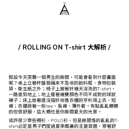
/ ROLLING ON T-shirt 大解析 /
假設今天突襲一個男生的房間，可能會看到什麼畫面
呢？桌上立著杯盤狼藉來不及收的飲料瓶、食物包裝
袋、衛生紙之外；椅子上披著好幾天沒洗的T-shirt，
一路垂到地上；地上擺著幾雙顏色不同不成對的球狀
襪子；床上放著還沒摺好收進衣櫃的亨利領上衣、短
褲；衣櫃掛著一些tee、長褲、薄外套。有點亂亂髒髒
的但很舒服，這大概也是你房間夏天的光景。
或許很少穿些襯衫、POLO衫，但是房間堆的亂亂的T-
shirt必定是男子們度過夏季酷暑的主要首選，穿著舒