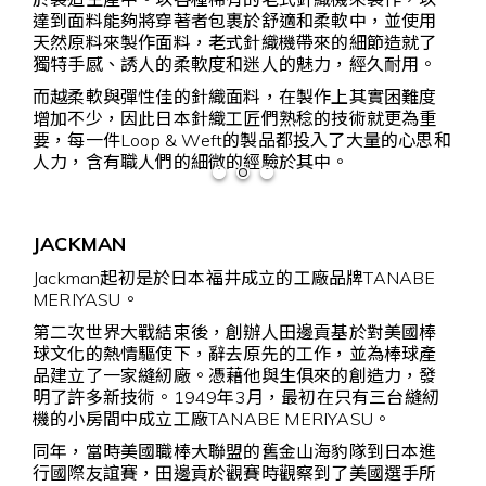
達到面料能夠將穿著者包裹於舒適和柔軟中，並使用
天然原料來製作面料，老式針織機帶來的細節造就了
獨特手感、誘人的柔軟度和迷人的魅力，經久耐用。
而越柔軟與彈性佳的針織面料，在製作上其實困難度
增加不少，因此日本針織工匠們熟稔的技術就更為重
要，每一件Loop & Weft的製品都投入了大量的心思和
人力，含有職人們的細微的經驗於其中。
JACKMAN
Jackman起初是於日本福井成立的工廠品牌TANABE
MERIYASU。
第二次世界大戰結束後，創辦人田邊貢基於對美國棒
球文化的熱情驅使下，辭去原先的工作，並為棒球產
品建立了一家縫紉廠。憑藉他與生俱來的創造力，發
明了許多新技術。1949年3月，最初在只有三台縫紉
機的小房間中成立工廠TANABE MERIYASU。
同年，當時美國職棒大聯盟的舊金山海豹隊到日本進
行國際友誼賽，田邊貢於觀賽時觀察到了美國選手所