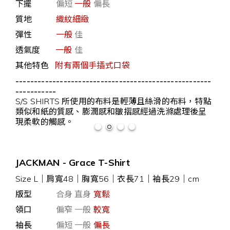
下擺
偏短
一般
偏長
質地
織紋細緻
彈性
一般
佳
透氣度
一般
佳
其他特色
附有兩個手插式口袋
-----------------------------------------------------
-----------
S/S SHIRTS 所使用的布料是輕薄且絲滑的布料，特點
類似和紙的質感、膨潤感和皺摺感經過洗滌處理後呈
現柔軟的觸感。
JACKMAN - Grace T-Shirt
Size L｜肩寬48｜胸寬56｜衣長71｜袖長29｜cm
版型
合身 直身
寬鬆
領口
偏窄 一般
較寬
袖長
偏短 一般
偏長