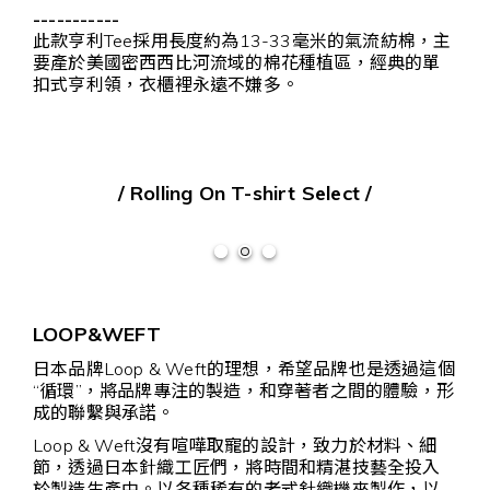
-----------
此款亨利Tee採用長度約為13-33毫米的氣流紡棉，主
要產於美國密西西比河流域的棉花種植區，經典的單
扣式亨利領，衣櫃裡永遠不嫌多。
/ Rolling On T-shirt Select /
LOOP&WEFT
日本品牌Loop & Weft的理想，希望品牌也是透過這個
“循環”，將品牌專注的製造，和穿著者之間的體驗，形
成的聯繫與承諾。
Loop & Weft沒有喧嘩取寵的設計，致力於材料、細
節，透過日本針織工匠們，將時間和精湛技藝全投入
於製造生產中。以各種稀有的老式針織機來製作，以