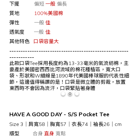
下擺
偏短
一般
偏長
質地
100%美國棉
彈性
一般
佳
透氣度
一般
佳
其他特色
口袋容量大
-----------------------------------------------------
-----------
此款口袋Tee採用長度約為13-33毫米的氣流紡棉，主
要產於美國密西西比河流域的棉花種植區，寬大口
袋、形狀和W縫線是1890年代美國棒球服的代表性細
節，這邊值得稱讚的是！口袋是微立體的剪裁，放置
東西時不會因為流汗，口袋緊貼著身體
HAVE A GOOD DAY - S/S Pocket Tee
Size 3｜肩寬58｜胸寬57｜衣長74｜袖長26｜cm
版型
合身
直身
寬鬆