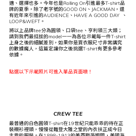
適、選擇也多。今年也是Rolling On引進最多T-shirt品
牌的夏季，除了老字號的GOOD ON、JACKMAN，還
有近年來引進的AUDIENCE、HAVE A GOOD DAY 、
LOOP&WEFT。
將以上品牌tee分為圓領、口袋tee、亨利領三大類；
請到我們最挺拔的model一一為各位示範每一件T-shirt
上身之後的細膩差別，如果你是買衣服尺寸非常講究
的數據魔人，這篇定讓你之後挑選T-shirt有更多參考
依據。
點選以下示範照片可進入單品頁面噢！
CREW TEE
最普通的白色圓領T-shirt在19世紀只能乖乖的待在正
裝襯衫裡頭，慢慢從難登大雅之堂的內衣扶正成今日
主要的服裝。在1898-1913的美西戰爭期間，美國海