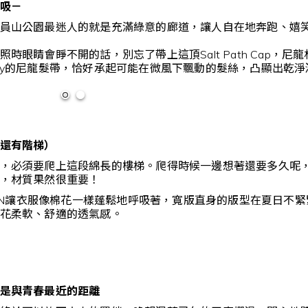
吸－
員山公園最迷人的就是充滿綠意的廊道，讓人自在地奔跑、嬉
時眼睛會睜不開的話，別忘了帶上這頂Salt Path Cap
modity的尼龍髮帶，恰好承起可能在微風下飄動的髮絲，凸顯出
還有階梯）
，必須要爬上這段綿長的樓梯。爬得時候一邊想著還要多久呢
，材質果然很重要！
D ON讓衣服像棉花一樣蓬鬆地呼吸著，寬版直身的版型在夏日
花柔軟、舒適的透氣感。
是與青春最近的距離