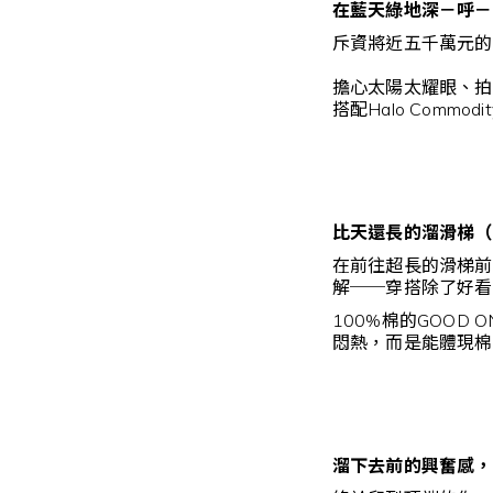
在藍天綠地深－呼－
斥資將近五千萬元的
擔心太陽太耀眼、拍照
搭配Halo Com
比天還長的溜滑梯（
在前往超長的滑梯前
解──穿搭除了好看
100%棉的GOO
悶熱，而是能體現棉
溜下去前的興奮感，