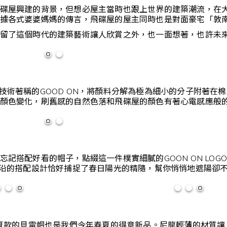
碟屋興建的背景，但想必屋主當時也跟上世界的建築潮流，在
據各式婆婆媽媽的傳言，飛碟屋的屋主同時也是對面豪宅「敦
留了這個時代的建築藝術讓人欣賞之外，也一面想著，也許未來
ye染製技術著稱的GOOD ON，將顏料分解為極為細小的分子附
顏色變化，刷舊感的自然色落和飛碟屋的顏色有著心電感應般
搭配好看的帽子，點綴這一件樸實細膩的GOON ON LOGO TEE
帽沿的搭配設計恰好捕捉了春日陽光的精隨，幫你悄悄地遮陽卻
dity春夏款的貝雷帽也是我們今年春夏的得意新品。尼龍輕薄的材