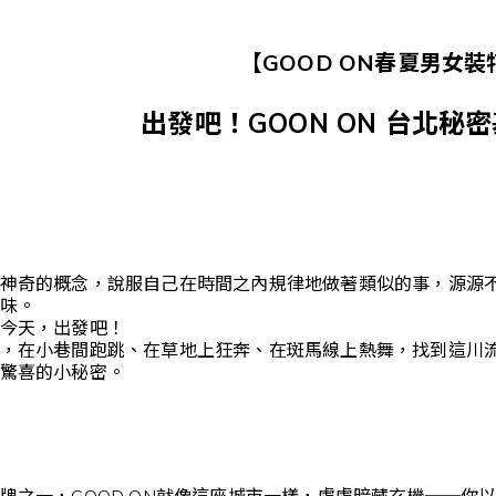
【GOOD ON春夏男女裝
出發吧！GOON ON 台北秘
神奇的概念，說服自己在時間之內規律地做著類似的事，源源
味。
今天，出發吧！
，在小巷間跑跳、在草地上狂奔、在斑馬線上熱舞，找到這川
驚喜的小秘密。
牌之一，GOOD ON就像這座城市一樣，處處暗藏玄機──你以為