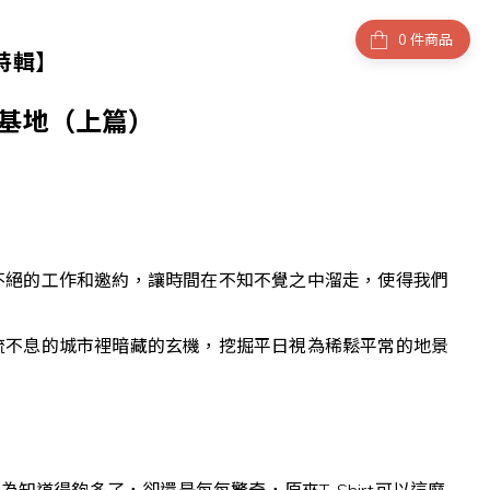
件商品
特輯】
密基地（上篇）
不絕的工作和邀約，讓時間在不知不覺之中溜走，使得我們
流不息的城市裡暗藏的玄機，挖掘平日視為稀鬆平常的地景
知道得夠多了，卻還是每每驚奇，原來T-Shirt可以這麼