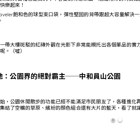
快樂起來！
 Traveler飽和色的球型束口袋，彈性堅固的背帶跟超大容量
。
一帶大樓斑駁的紅磚外觀在光影下非常能襯托出各個單品的實
呢。（噓）
地：公園界的絕對霸主──中和員山公園
始，公園休閒散步的功能已經不能滿足市民朋友了，各種進化再
集結了空曠的草原、繽紛的顏色組合還有大片的藍天，看了就