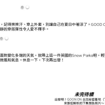
，記得擦擦汗、穿上外套，別讓自己在夏日中著涼了。GOOD 
靜的穿搭彈性令人愛不釋手。
面對變化多端的天氣，就帶上這一件英國的Snow Parka吧
微風和氣息。休息一下，下次再出發！
未完待續
出發吧！GOON ON 台北秘密基地
來張低解析的下集預告照片～