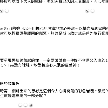
終於可以放下大人的羈絆，喚起深藏已久的天真爛漫，開心地
Baker Skirt的妳可以不用擔心屁股痛地放心去溜～以攀岩褲起家的G
就可以輕易調整腰圍的鬆緊，無論是城市散步或是戶外旅行都
要呈現男孩帥氣感的你，一定要試試這一件好不容易又入庫的19
 ON Tee還有球鞋，散發著童心未泯的反差帥！
繽紛的保護色
公園時第一個跳出來的想必是這個令人心情開朗的彩色岩塊。繽紛的顏色
生就是遊樂場的一部分呢？