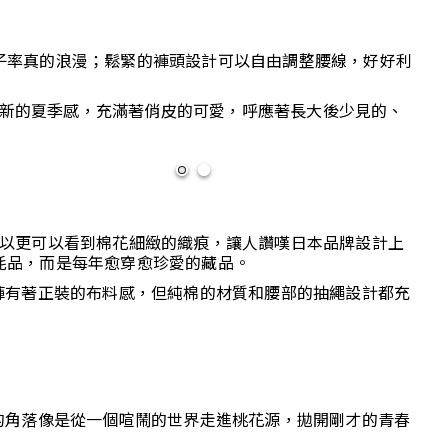
著孩子率真的浪漫；鬆緊的褲頭設計可以自由調整腰線，好好利
意、清新的夏季感，充滿著俏皮的可愛，呼應著長大後少見的、
上可以更可以看到棉花細緻的織痕，讓人讚嘆日本品牌設計上
消耗品，而是每年愈穿愈珍愛的藏品。
褲有著正裝的布料感，但純棉的材質和腰部的抽繩設計都充
的角落像是從一個喧鬧的世界走進桃花源，拋開剛才的青春