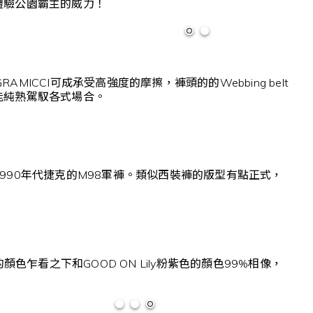
體驗公園霸主的威力！
RAMICCI可成承受高強度的摩擦，褲頭的的Webbing belt
能純熟駕馭各式場合。
90年代捷克的M98軍褲。類似西裝褲的版型有點正式，
乍看之下和GOOD ON Lily粉紫色的顏色99%相像，