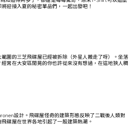
即將迎接入夏的秘密單品們，一起出發吧！
大範圍的三芝飛碟屋已經被拆除（外星人搬走了呀）。坐落
？經常在大安區閒晃的你也許從來沒有想過，在這地狹人稠
 Suuronen設計。飛碟屋怪奇的建築形態反映了二戰後人類對
時飛碟屋在世界各地引起了一股建築熱潮。