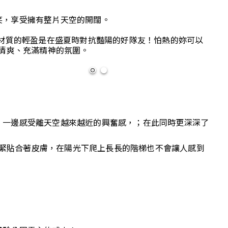
笑，享受擁有整片天空的開闊。
，尼龍材質的輕盈是在盛夏時對抗豔陽的好隊友！怕熱的妳可以
乾淨清爽、充滿精神的氛圍。
，一邊感受離天空越來越近的興奮感，；在此同時更深深了
不緊緊貼合著皮膚，在陽光下爬上長長的階梯也不會讓人感到