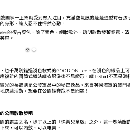
sty馬戲團褲一上架就受到眾人注目，充滿空氣感的蓬蓬造型有
的身形，讓人忍不住怦然心動。
Traveler的復古腰包，除了素色、網狀款外，透明款散發著愜
笑容。
，也千萬別錯過淺色款式的GOOD ON Tee。在淺色的織品
序複雜的圓筒式織法讓衣服洗後不易變形，讓T-Shirt不再是
微光的長褲則是公發軍品中的秘密逸品。來自英國海軍的戰鬥
地快速活動，想要在公園裡賽跑不是問題！
的公園散散步吧
園的霸主之名，除了以上的「快樂兒童版」之外，這一塊清幽
下來，可以內斂、可以唯美。