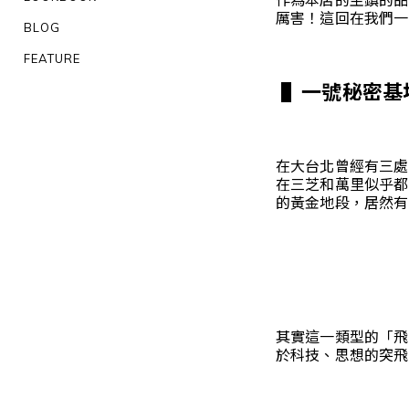
厲害！這回在我們一
BLOG
FEATURE
▌一號秘密基
在大台北曾經有三處
在三芝和萬里似乎都
的黃金地段，居然有
其實這一類型的「飛碟屋
於科技、思想的突飛