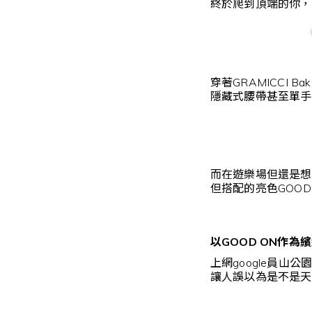
終於爬到頂端的你，
穿著GRAMICCI 
隱藏式腰帶甚至單手
而在遊樂場但還是想
但搭配的亮色GOOD
以GOOD ON作為
上網google員山
讓人誤以為是不是天