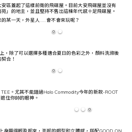
大安區蓋起了這樣前衛的飛碟屋。目前大安飛碟屋並沒有
南苑」的地主，並且堅持不售出這棟年代感十足飛碟屋。
的某一天，外星人……會不會來玩呢？
著在棉上，除了可以選擇多種適合夏日的色彩之外，顏料洗滌後
的契合！
。尤其不能錯過Halo Commodity今年的新款-ROOT
不遮住你帥的眼神。
質讓上身顯得輕盈起來，澎起的帽型和立體感，搭配GOOD ON