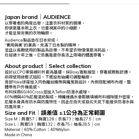
Japan brand
｜
AUDIENCE
以穿著者的角度出發，注重衣料材質的選擇，
即便是基本款上衣，也重視其中的小細節，
才能呈現完美的衣物輪廓。
Audience製品皆在日本完成，
“實用與美”的兼具，充滿了日本製的精神，
並且以長期使用的製品為目標，不希望衣物僅僅是消耗品，
在經過十年之後，它依舊能是你長派上用場的體面穿著。
About product
｜
Select
collection
設計以CPO軍裝襯衫外套為基礎，採Boxy寬鬆版型，穿著感輕鬆舒適。
前襟使用按壓式鈕扣，下擺設有抽繩可調整輪廓。
背部Yoke拼接加入同色羅紋織帶與魔鬼氈設計，內側搭配網布內裡，整
體帶有戶外機能感。
布料採用60/40Cross並加入Teflon防潑水處理。
60%棉與40%尼龍混紡製成，棉纖維遇水會膨脹填補布料縫隙提升密度，
尼龍本身具有防水與防風特性，因此在雨天或惡劣天氣下能提供防潑水與
防風效果。
Size and Fit
｜
誤差值 ±1公分為正常範圍
Size M｜肩寬57｜胸寬128｜衣長73｜袖長27.5｜cm
Size L｜肩寬59｜胸寬132｜衣長75｜袖長28.5｜cm
Material｜60% Cotton｜40%Nylon
Made in China