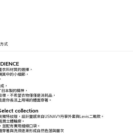
方式
DIENCE
重衣料材質的選擇，
視其中的小細節，
。
完成，
了日本製的精神，
目標，不希望衣物僅僅是消耗品，
能是你長派上用場的體面穿著。
Select
collection
獨特紋理，設計靈感來自USNAVY丹寧外套與Levis二戰款。
圓潤立體輪廓。
，並配有實用縫線口袋。
隨穿著與洗滌逐漸形成自然色落與層次