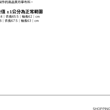
製作的高品質丹寧布料。
值 ±1公分為正常範圍
24｜衣長65.5｜袖長62｜cm
28｜衣長67.5｜袖長63｜cm
SHOPPING