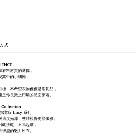
方式
IENCE
重衣料材質的選擇，
視其中的小細節，
。
目標，不希望衣物僅僅是消耗品，
能是你長派上用場的體面穿著。
Collection
摺寬版 Easy 系列
與適度光澤，整體視覺更顯優雅。
因此快乾、不易起皺，
款褲型的魅力所在。