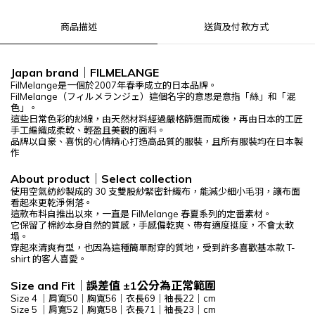
商品描述
送貨及付款方式
Japan brand｜FILMELANGE
FilMelange是一個於2007年春季成立的日本品牌。
FilMelange（フィルメランジェ）這個名字的意思是意指「絲」和「混
色」。
這些日常色彩的紗線，由天然材料經過嚴格篩選而成後，再由日本的工匠
手工編織成柔軟、輕盈且美觀的面料。
品牌以自豪、喜悅的心情精心打造高品質的服裝，且所有服裝均在日本製
作
About product｜Select collection
使用空氣紡紗製成的 30 支雙股紗緊密針織布，能減少細小毛羽，讓布面
看起來更乾淨俐落。
這款布料自推出以來，一直是 FilMelange 春夏系列的定番素材。
它保留了棉紗本身自然的質感，手感偏乾爽、帶有適度挺度，不會太軟
塌。
穿起來清爽有型，也因為這種簡單耐穿的質地，受到許多喜歡基本款 T-
shirt 的客人喜愛。
Size and Fit｜誤差值 ±1公分為正常範圍
Size 4 ｜肩寬50｜胸寬56｜衣長69｜袖長22｜cm
Size 5 ｜肩寬52｜胸寬58｜衣長71｜袖長23｜cm