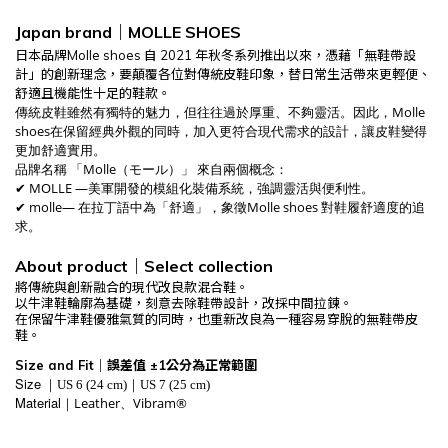
Japan brand｜MOLLE SHOES
日本品牌
Molle shoes
自
2021
年秋冬系列推出以來，憑藉「無鞋帶設
計」的創新理念，要顛覆各位對傳統皮鞋印象，替日常生活帶來更輕便、
舒適且機能性十足的鞋款。
傳統皮鞋雖然有獨特的魅力，但往往過於厚重、不夠靈活。因此，
Molle
shoes
在保留經典外觀的同時，加入更符合現代需求的設計，讓皮鞋變得
更加舒適實用。
品牌名稱
「
Molle
（モール）」
來自兩個概念：
✔
MOLLE —
美軍開發的模組化裝備系統，強調靈活與便利性。
✔
molle—
在拉丁語中為「舒適」，象徵
Molle shoes
對鞋履舒適度的追
求。
About product｜Select collection
將傳統與創新融合的現代改良款混合鞋。
以牛津鞋輪廓為基礎，刻意去除鞋帶設計，改採中間拉鍊。
在保留牛津鞋優雅氣質的同時，也重新改良為一種容易穿脫的無鞋帶皮
鞋。
Size and Fit｜誤差值 ±1公分為正常範圍
Size
｜US 6
(24 cm)
｜
US 7
(25 cm)
Material
Leather、
Vibram®
｜