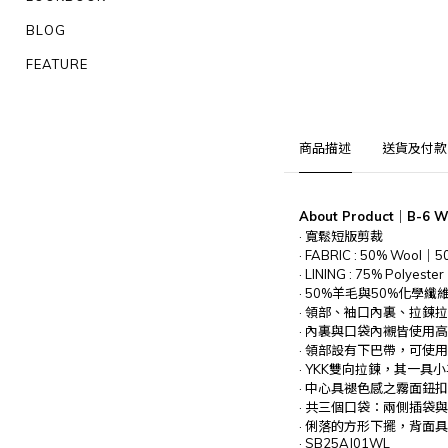
BLOG
FEATURE
商品描述
送貨及付款
About Product｜
B-6 W
· 寬鬆短版剪裁
· FABRIC : 50% Wool｜50
· LINING : 75% Polyes
· 50%羊毛與50%化學纖
· 領部、袖口內裏、拉鍊
· 內裏與口袋內襯皆使用
· 領部設有下巴帶，可使
· YKK雙向拉鍊，其一具
· 中心具褪色感之霧面鈕扣
· 共三個口袋：兩側插袋
· 俐落的方形下擺，背面
· SB25AJ01WL