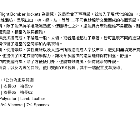
Flight Bomber Jackets 為靈感，改良柔合了軍事感，並加入了現代化
學纖維混紡，呈現出由：棕、綠、灰、等等......不同色紗線所交織而成的布面質感
料，除了能保持羊毛吸濕透氣、保暖特性之外，還能具有聚脂纖維不易起皺、
面質感，相當內斂與優雅。
羊皮拼接而成，不論是一般、立領，或者是捲起袖子穿著，皆可呈現不同的造
膀保留了適當的空間添加內裏衣物。
裏，使用聚酯、彈性纖維以及人造棉所織造而成人字紋布料，避免因無填充棉
，也提供了固定衣物的摩擦力，讓秋冬多層次的造型能夠保持俐落、舒適。
中的雙層門襟，除了方便使用外，也能有效防風，保持乾淨的外觀。
YKK
插袋，以及內裏的口袋。使用雙向
拉鍊，其中一端配置皮革拉環。
 ±1公分為正常範圍
47｜衣長63｜袖長59
65
62
｜
衣長
｜
袖長
Polyester｜Lamb Leather
18% Viscose
7% Spandex
｜