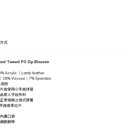
方式
ool Tweed PO Zip Blouson
% Acrylic ｜Lamb leather
ter｜18% Viscose｜7% Spandex
維混紡
拉片皆使用小羊皮拼接
高品質人字紋布料
用正常領與立領式穿著
小羊皮皮革拉片
與內裏口袋
具調節飾帶