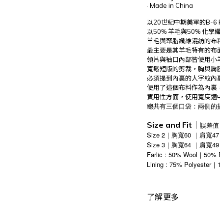
· Made in China
以20世紀中期美軍的B-6 
以50% 羊毛與50% 化
羊毛與聚脂纖維混紡的布
最主要是其羊毛特有的布
領片與袖口內部皆使用小
寬鬆短版的剪裁，胸與肩
必須提到內裏的人字紋內
使用了這個布料作為內裏
實用性方面，使用寬度適
總共有三個口袋：兩側的
Size and Fit｜
誤差值
Size 2｜胸寬60 ｜肩寬
Size 3
64
49
｜
胸寬
｜
肩寬
Farlic : 50% Wool｜50% 
Lining : 75% Polyester
｜
了解更多