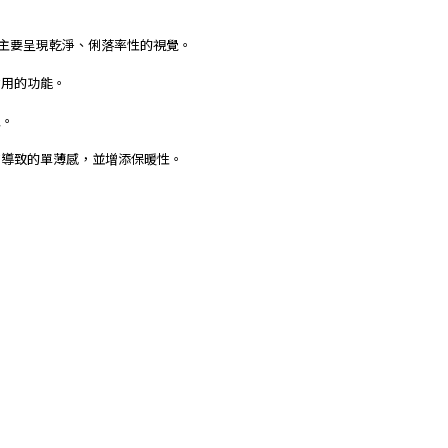
的設計，主要呈現乾淨、俐落率性的視覺。
。
耐用的功能。
型。
質導致的單薄感，並增添保暖性。