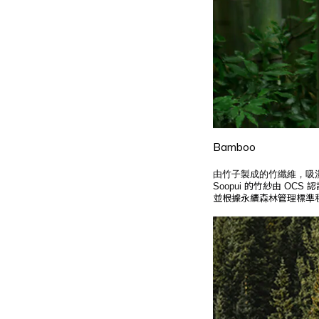
Bamboo
由竹子製成的竹纖維，吸
的竹紗由
認
Soopui
OCS
並根據永續森林管理標準