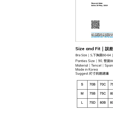
Size and Fit
｜
誤差
Bra Size
｜S,下胸圍60-64
臀圍88
Panties
Size
｜90,
Material
｜Tencel
｜
Span
Made in Korea
Suggest 尺寸挑選建議