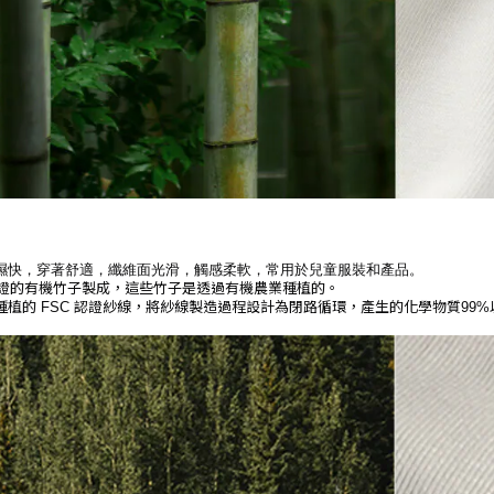
濕快，穿著舒適，纖維面光滑，觸感柔軟，常用於兒童服裝和產品。
證的有機竹子製成，這些竹子是透過有機農業種植的。
種植的
認證紗線，將紗線製造過程設計為閉路循環，產生的化學物質
FSC
99%