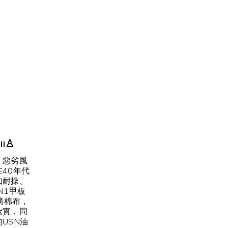
♙
ll
、惡劣風
40年代
如耐操、
N1甲板
厚磅棉布，
紮實，同
USN油