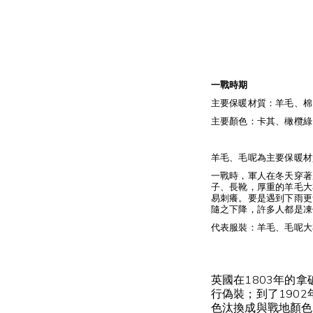
一戰時期
主要保暖材質：羊毛、棉
主要顏色：卡其、橄欖綠
羊毛、毛呢為主要保暖材
一戰時，軍人在冬天穿著
子、長靴，厚重的羊毛大
易刺癢。要是遇到下雨更
隨之下降，許多人都是凍
代表服裝：羊毛、毛呢大
英國在1803年的
行偽裝；到了190
色汰換成與戰地顏色