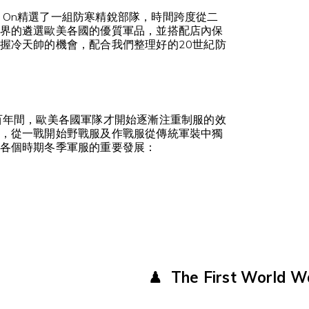
ing On精選了一組防寒精銳部隊，時間跨度從二
界的遴選歐美各國的優質軍品，並搭配店內保
握冷天帥的機會，配合我們整理好的20世紀防
百年間，歐美各國軍隊才開始逐漸注重制服的效
，從一戰開始野戰服及作戰服從傳統軍裝中獨
各個時期冬季軍服的重要發展：
♟ The First World 