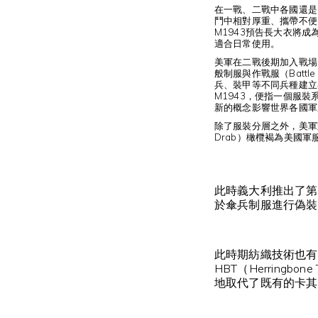
在一戰、二戰中各國還是
鬥中相對厚重、攜帶不便
M1943預告長大衣將
適合日常使用。
美軍在二戰後期加入戰場
般制服與作戰服（Batt
兵、裝甲等不同兵種建立
M1943，便指一個服
新的概念影響世界各國軍
除了服裝分層之外，美軍對
Drab）橄欖褐為美國
此時義大利推出了第一款
於傘兵制服進行偽裝
此時期紡織技術也有
HBT（Herringb
地取代了既有的卡其