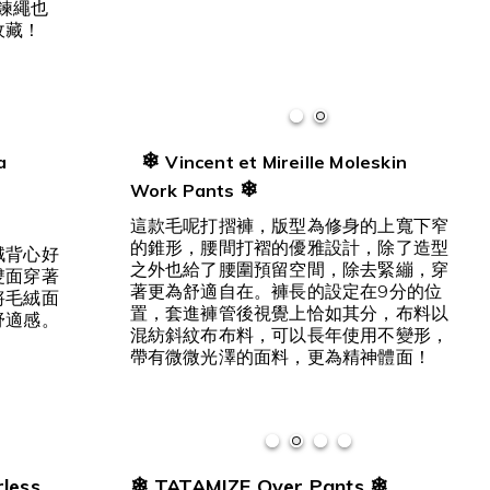
拉鍊繩也
收藏！
❄
a
Vincent et Mireille Moleskin
❄
Work Pants
這款
毛呢打摺褲，版型為
修身的上寬下窄
的錐形，腰間打褶的優雅設計，除了造型
絨背心好
之外也給了腰圍預留空間，除去緊繃，穿
雙面穿著
著更為舒適自在。褲長的設定在9分的位
將毛絨面
置，套進褲管後視覺上恰如其分，布料以
舒適感。
混紡斜紋布布料，可以長年使用不變形，
帶有微微光澤的面料，更為精神體面！
❄
❄
less
TATAMIZE Over Pants