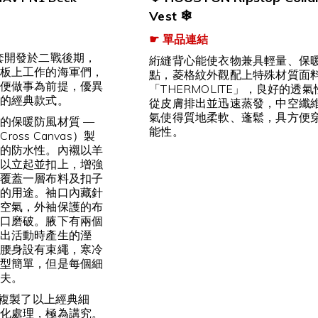
❄
Vest
☛ 單品連結
套開發於二戰後期，
絎縫背心能使衣物兼具輕量、保
板上工作的海軍們，
點，菱格紋外觀配上特殊材質面
便做事為前提，優異
「THERMOLITE」，良好的透
的經典款式。
從皮膚排出並迅速蒸發，中空纖
氣使得質地柔軟、蓬鬆，具方便
的保暖防風材質 —
能性。
ross Canvas）製
的防水性。內襯以羊
以立起並扣上，增強
覆蓋一層布料及扣子
的用途。袖口內藏針
空氣，外袖保護的布
口磨破。腋下有兩個
出活動時產生的溼
腰身設有束繩，寒冷
型簡單，但是每個細
夫。
本複製了以上經典細
化處理，極為講究。