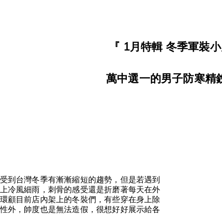
『 1月特輯 冬季軍裝小
萬中選一的男子防寒精
受到台灣冬季有漸漸縮短的趨勢，但是若遇到
上冷風細雨，刺骨的感受還是折磨著每天在外
環顧目前店內架上的冬裝們，有些穿在身上除
性外，帥度也是無法造假，很想好好展示給各