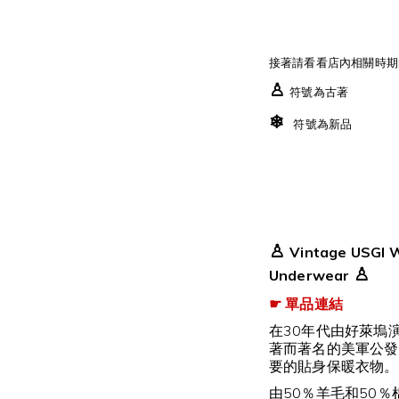
接著請看看店內相關時期
♙
符號為古著
❄
符號為新品
♙
Vintage USGI 
♙
Underwear
☛ 單品連結
在30年代由好萊塢演員W
著而著名的美軍公發
要的貼身保暖衣物。
由50％羊毛和50