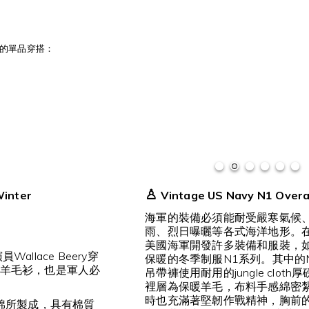
的單品穿搭：
♙
Winter
Vintage US Navy N1 Overa
海軍的裝備必須能耐受嚴寒氣候
雨、烈日曝曬等各式海洋地形。在
美國海軍開發許多裝備和服裝，
allace Beery穿
保暖的冬季制服N1系列。其中的
羊毛衫，也是軍人必
吊帶褲使用耐用的jungle cloth
裡層為保暖羊毛，布料手感綿密
時也充滿著堅韌作戰精神，胸前的
％棉所製成，具有棉質