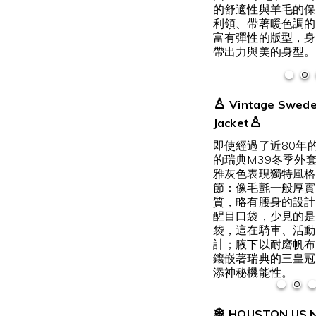
的舒適性與羊毛的保
利領、帶著暖色調的
富有彈性的版型，身
帶出力與美的身型。
♙
Vintage Swed
♙
Jacket
即使經過了近80年
的瑞典M39冬季外
雅灰色表現獨特風格
節：像毛氈一般厚實
質，略有腰身的設計
醒目口袋，少見的是
袋，這在騎車、活動
計；腋下以耐磨帆布
鑲嵌著瑞典的三皇冠
添神秘機能性。
❄
HOUSTON US N