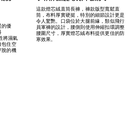
這款燈芯絨直筒長褲，褲款版型寬鬆直
筒，布料厚實硬挺，特別的細節設計更是
令人驚艷。口袋位於大腿前緣，類似飛行
暖的優
員軍褲的設計，腰側則使用伸縮扣環調整
料
腰圍尺寸，厚實燈芯絨布料提供更佳的防
氣性將濕氣
寒效果。
維包住空
穿脫的機