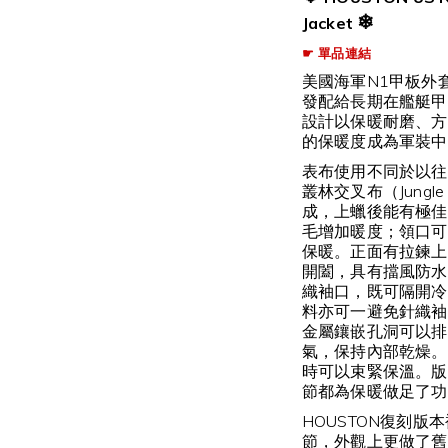
❄
Jacket
☛ 單品連結
美國海軍N1甲板外
發配給長期在艦艇甲
設計以保暖耐磨、方
的保暖度成為軍裝中
表布使用不同於以往
叢林交叉布（Jungle C
成，上蠟後能有極佳
毛增加暖度；領口可
保暖。正面有拉鍊上
開闔，具有擋風防水
織袖口，既可隔開冷
料亦可一避免針織袖
金屬鑲嵌孔洞可以排
氣，保持內部乾燥。
時可以束緊保溫。版
節都為保暖做足了功
HOUSTON復刻版
節，外觀上更做了舊