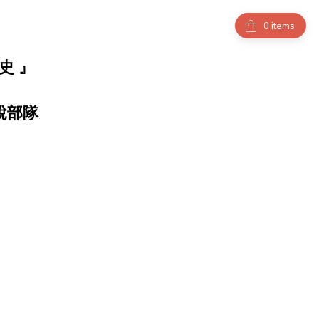
items
史 』
銳部隊