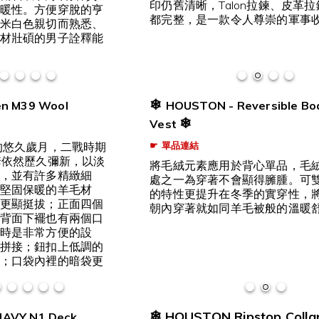
印仍舊清晰，Talon拉鍊、皮革
暖性。方便穿脫的亨
都完整，是一款令人尊崇的軍事
米白色親切而熟悉、
材壯碩的男子詮釋能
❄
en M39 Wool
HOUSTON - Reversible Bo
❄
Vest
的悠久歲月，二戰時期
☛ 單品連結
套依然歷久彌新，以淡
將毛絨元素應用於背心單品，毛
，並有許多精緻細
處之一為穿著不會顯得臃腫。可
堅固保暖的羊毛材
的特性更提升在冬季的實穿性，
更顯挺拔；正面四個
朝內穿著就如同羊毛被般的溫暖
背面下襬也有兩個口
時是非常方便的設
拼接；鈕扣上低調的
；口袋內裡的暗袋更
❄
HOUSTON Ripstop Collar
AVY N1 Deck