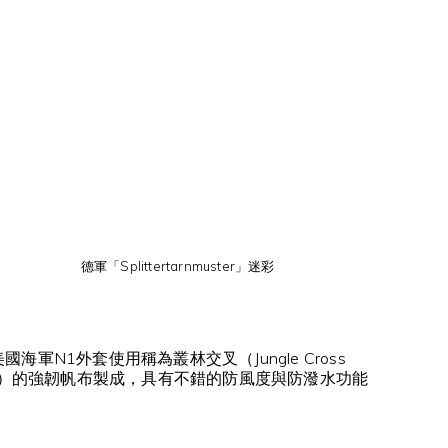
德軍「Splittertarnmuster」迷彩
國海軍N1外套使用稱為叢林交叉（Jungle Cross
as）的強韌帆布製成，具有不錯的防風度與防潑水功能