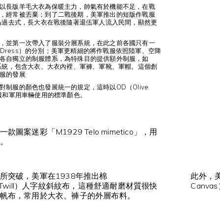
以長版羊毛大衣為保暖主力，帥氣有於機能不足，在戰
，經常被丟棄；到了二戰後期，美軍推出的短版作戰服
成為過去式，長大衣在戰後隨著退伍軍人流入民間，顯然更
，並第一次帶入了服裝分層系統，在此之前各國只有一
le Dress）的分別；美軍更精細的將作戰服依照陸軍、空降
各自獨立的制服體系，為特殊目的提供額外制服，如
裝系統，包含大衣、大衣內裡、軍褲、軍靴、軍帽。這個創
服的發展
制服的顏色也發展統一的規定，這時以OD（Olive
軍服和軍用車輛使用的標準顏色。
圖案迷彩「M1929 Telo mimetico」，用
。
所突破，美軍在1938年推出棉
此外，美
one Twill）人字紋斜紋布，這種舒適耐磨材質很快
Canv
帆布，常用於大衣、褲子的外層布料。