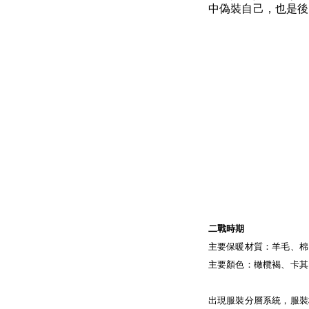
中偽裝自己，也是後
二戰時期
主要保暖材質：羊毛、棉
主要顏色：橄欖褐、卡其
出現服裝分層系統，服裝