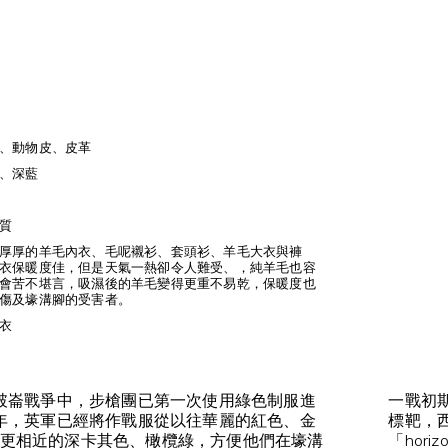
、動物皮、皮革
、深藍
質
厚厚的羊毛內衣、毛呢襯衫、套頭衫、羊毛大衣與褲
衣保暖度佳，但是天氣一熱卻令人難受、，純羊毛也容
會苦不堪言，吸濕後的羊毛變得更重不易乾，保暖度也
傷及壕溝腳的受害者。
衣
拿破崙戰爭中，步槍團已第一次使用綠色制服進
一戰初
2年，英軍已經將作戰服從以往華麗的紅色、金
標靶，
更相近的深卡其色、橄欖綠，方便他們在壕溝
「hori