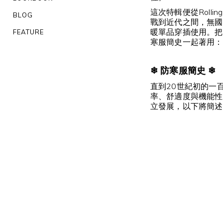
這次特輯便從Roll
BLOG
戰到近代之間，無國
暖單品穿插使用。把
FEATURE
寒服簡史一起著用：
❄ 防寒服簡史 ❄
直到20世紀初的一
率、舒適度與機能性
立發展，以下將簡述