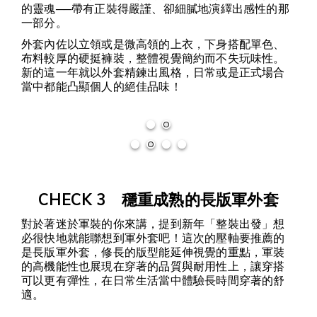
的靈魂──帶有正裝得嚴謹、卻細膩地演繹出感性的那
一部分。
外套內佐以立領或是微高領的上衣，下身搭配單色、
布料較厚的硬挺褲裝，整體視覺簡約而不失玩味性。
新的這一年就以外套精鍊出風格，日常或是正式場合
當中都能凸顯個人的絕佳品味！
CHECK 3 穩重成熟的長版軍外套
對於著迷於軍裝的你來講，提到新年「整裝出發」想
必很快地就能聯想到軍外套吧！這次的壓軸要推薦的
是長版軍外套，修長的版型能延伸視覺的重點，軍裝
的高機能性也展現在穿著的品質與耐用性上，讓穿搭
可以更有彈性，在日常生活當中體驗長時間穿著的舒
適。