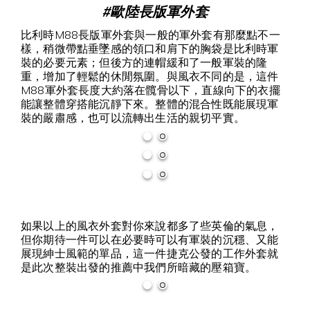
#歐陸長版軍外套
比利時M88長版軍外套與一般的軍外套有那麼點不一
樣，稍微帶點垂墜感的領口和肩下的胸袋是比利時軍
裝的必要元素；但後方的連帽緩和了一般軍裝的隆
重，增加了輕鬆的休閒氛圍。與風衣不同的是，這件
M88軍外套長度大約落在髖骨以下，直線向下的衣擺
能讓整體穿搭能沉靜下來。整體的混合性既能展現軍
裝的嚴肅感，也可以流轉出生活的親切平實。
如果以上的風衣外套對你來說都多了些英倫的氣息，
但你期待一件可以在必要時可以有軍裝的沉穩、又能
展現紳士風範的單品，這一件捷克公發的工作外套就
是此次整裝出發的推薦中我們所暗藏的壓箱寶。