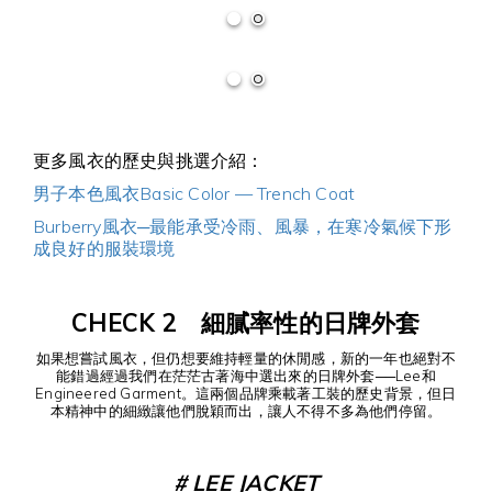
更多風衣的歷史與挑選介紹：
男子本色風衣Basic Color — Trench Coat
Burberry風衣─最能承受冷雨、風暴，在寒冷氣候下形
成良好的服裝環境
CHECK 2 細膩率性的日牌外套
如果想嘗試風衣，但仍想要維持輕量的休閒感，新的一年也絕對不
能錯過經過我們在茫茫古著海中選出來的日牌外套──Lee和
Engineered Garment。這兩個品牌乘載著工裝的歷史背景，但日
本精神中的細緻讓他們脫穎而出，讓人不得不多為他們停留。
# LEE JACKET