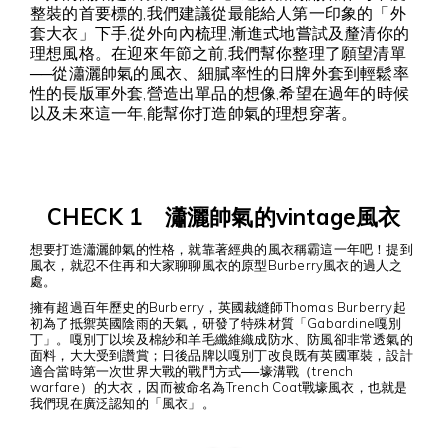
整裝的首要標的,我們建議從最能給人第一印象的「外
套大衣」下手,從外向內梳理,漸進式地嘗試及釐清你的
理想風格。在迎來年節之前,我們幫你整理了願望清單
──從瀟灑帥氣的風衣、細膩率性的日牌外套到輕鬆率
性的長版軍外套,營造出單品的想像,希望在過年的時候
以及未來這一年,能幫你打造帥氣的理想穿著。
CHECK 1 瀟灑帥氣的vintage風衣
想要打造瀟灑帥氣的性格，就靠著經典的風衣稱霸這一年吧！提到
風衣，就忍不住再和大家聊聊風衣的原型Burberry風衣的過人之
處。
擁有超過百年歷史的Burberry，英國裁縫師Thomas Burberry起
初為了抵禦英國陰雨的天氣，研發了特殊材質「Gabardine嘎別
丁」。嘎別丁以埃及棉紗和羊毛纖維織成防水、防風卻非常透氣的
面料，大大受到讚賞；日後品牌以嘎別丁改良既有英國軍裝，設計
適合當時第一次世界大戰的戰鬥方式──壕溝戰（trench
warfare）的大衣，因而被命名為Trench Coat戰壕風衣，也就是
我們現在廣泛認知的「風衣」。