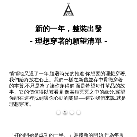
新的一年，整裝出發
- 理想穿著的願望清單 -
悄悄地又過了一年,隨著時光的推進,你想要的理想穿著,
我們始終放在心上。我們一樣在新舊並存中貫徹穿著
的本質,不只是為了讓你穿得帥,而是希望每件單品的故
事、它的價值得以被看見,像某種冥冥之中的緣分,冀望
你能在這裡找到讓你心動的關鍵──這對我們來說,就是
理想穿著。
「好的開始是成功的一半。」迎接新的開始,作為年度