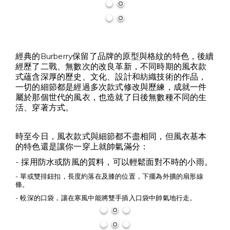
經典的Burberry保留了品牌的原型與格紋的特色，後續
經歷了二戰、無數次的改良革新，不同時期的風衣款
式蘊含深厚的歷史、文化、設計和紡織技術的作品，
一切的細節都是經過多次款式修改與歷練，成就一件
屬於那個世代的風衣，也造就了日後無數種不同的生
活、穿著方式。
時至今日，風衣款式與細節都不盡相同，但風衣基本
的特色還是讓你一穿上就帥氣滿分：
- 採用防水或防風的質料，可以輕鬆面對不時的小雨。
- 單或雙排鈕扣，長度約落在及膝的位置，下擺為外擴的扇形線
條。
- 較深的口袋，讓在寒風中能將雙手插入口袋中帥氣地行走。