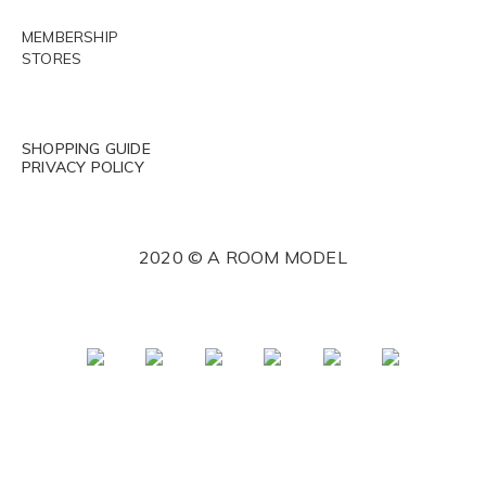
MEMBERSHIP
STORES
SHOPPING GUIDE
PRIVACY POLICY
2020 © A ROOM MODEL