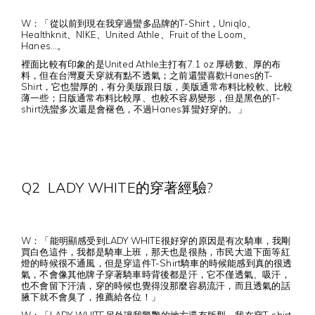
W：「從以前到現在我穿過蠻多品牌的T-Shirt，Uniqlo、
Healthknit、NIKE、United Athle、Fruit of the Loom、
Hanes…。
裡面比較有印象的是United Athle主打有7.1 oz 厚磅數、厚的布
料，但在台灣夏天穿就有點不透氣；之前還蠻喜歡Hanes的T-
Shirt，它也蠻厚的，有分美版跟日版，美版通常布料比較軟、比較
薄一些；日版通常布料比較厚、也較不容易變形，但是黑色的T-
shirt洗蠻多次還是會褪色，不過Hanes算蠻好穿的。」
Q2 LADY WHITE的穿著經驗?
W：「能明顯感受到LADY WHITE很好穿的原因是有次騎車，我剛
買白色這件，我都是騎車上班，那天也是很熱，市民大道下面等紅
燈的時候很不通風，但是穿這件T-Shirt騎車的時候能感到真的很透
氣，不會像其他牌子穿著騎車時背後都是汗，它不僅透氣、吸汗，
也不會留下汗漬，穿的時候也覺得沒那麼容易流汗，而且透氣的話
腋下就不會臭了，推薦給各位！」