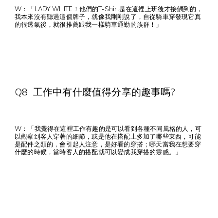
W：「LADY WHITE！他們的T-Shirt是在這裡上班後才接觸到的，
我本來沒有聽過這個牌子，就像我剛剛說了，自從騎車穿發現它真
的很透氣後，就很推薦跟我一樣騎車通勤的族群！」
Q8 工作中有什麼值得分享的趣事嗎?
W：「我覺得在這裡工作有趣的是可以看到各種不同風格的人，可
以觀察到客人穿著的細節，或是他在搭配上多加了哪些東西，可能
是配件之類的，會引起人注意，是好看的穿搭；哪天當我在想要穿
什麼的時候，當時客人的搭配就可以變成我穿搭的靈感。」