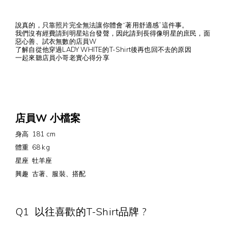
說真的，只靠照片完全無法讓你體會“著用舒適感”這件事。
我們沒有經費請到明星站台發聲，因此請到長得像明星的庶民，面
惡心善、試衣無數的店員W
了解自從他穿過LADY WHITE的T-Shirt後再也回不去的原因
一起來聽店員小哥老實心得分享
店員W 小檔案
身高 181 cm
體重 68 kg
星座 牡羊座
興趣 古著、服裝、搭配
Q1 以往喜歡的T-Shirt品牌 ?