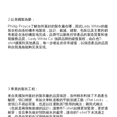
2.以美國製為榮：
Phillip Proyce了解加州最好的製衣廠在哪，因此Lady White的服
裝全程由洛杉磯本地製造，設計、裁減、縫製、包裝以及主要的銷
售都是在洛杉磯當地完成，品牌可以嚴格控管產品的製造質量和後
期服務品質，Lady White Co. 強調品牌的緩慢製程，由白色T-
shirt擴展到其他產品，每一步都走的非常緩慢，以保證產品的品質
和自我風格能夠完美呈現。
3.專業的製衣工程：
來自美國加州最好的製衣廠的品質保證，加州棉衣料除了不易產生
皺摺，領口精密、有如火車軌道般的平鎖並縫工藝（Flat Lock），
使領口不易起荷葉，也是以往運動員T慣用的織法；圓筒式織法
（也就是兩側無接縫的設計）讓整件T-shirt結構更加緊密，更舒適
耐穿；並且事先做好預防縮水的處理，讓你的T-shirt下水洗過之
後，仍是你當初在試穿時的完美版型。