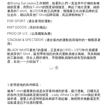
在Rising Sun Jeans工作期間，他看到人們一直追求牛仔褲的各種
細節質量，而對白T-shirt的態度卻很隨意，興起了做出質量、細節
兼具的T-shirt。在2015年創立品牌後，慢慢建立出自家品牌的定
位走向，藉以與其他T-Shirt品牌區隔，其品牌精神如下：
FOR SPORT（適合著用於運動）
KNIT GOODS（良好針織品）
PROD OF U.S.（以美國製為榮）
STADIUM & SPECTATOR（適合場內的運動員與場外的一般觀眾著
用）
而LADY WHITE素色T的靈感，正是來自1930～1970年代美國運
動員穿的T-Shirt，版型帶有強烈的美式運動員復古風格。而其精緻
的工藝技術、符合人體舒適性、早期運動員隨性卻有型的服裝態
度，在此一一介紹如下：
1.使用道地的加州棉花：
修身T-shirt最重要的就是在穿著時感到舒適，吸汗透氣、日曬充足
的加州北部長絨棉是最佳材質，Lady White Co.的T-shirt摸起來乾
燥舒適，最驚人的是明明是純棉卻不易起皺，雖然閱衣無數還是對
這點還是忍不住感到驚嘆。