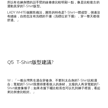
所以有在練身體的話手臂的線條會比較明顯一點，像是比較復古的
運動員穿的T-Shirt版型。
LADY WHITE做圓筒織法，圓筒的特色是T-Shirt一體成型，側邊沒
有縫線，自然也沒有洗標的干擾（洗標位於下擺），穿一整天都很
舒適。」
Q5 T-Shirt版型建議?
W：「一般台灣男生適合穿修身、不要到太合身的T-Shirt比較適
合；寬鬆的T-Shirt我覺得要看個人的身材，太瘦的人再穿寬鬆的T-
Shirt就會像猴子；如果衣服下襬比較長也可以扎到褲子裡面，看起
來比例會比較好。」