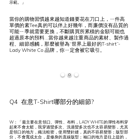
示範。」
當你的購物習慣越來越知道錢要花在刀口上，ㄧ件高
單價的素Tee真的可以伴上好幾年，而廉價沒有品質的
可能ㄧ季就需要更換，不斷購買所累積的金額可能也
超過原本的預料....
當你越來越注重商品的素材、製作過
程、細節感觸，那麼被譽為“世界上最好的T-shirt”-
Lady White Co.品牌，你ㄧ定會被它吸引。
Q4 在意T-Shirt哪部分的細節?
W：「最主要在意領口、彈性、布料，LADY WHITE的彈性布料穿
起來不會太鬆，我穿過蠻多次、洗過蠻多次也不太容易變形，尤其
是領口的地方，織法較密，使用雙針縫，真的不容易變形；版型部
分，不會寬或太合，是修身的直線版型；袖口的地方是往上提的，