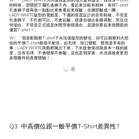
W：「LADY WHITE另外讓我驚艷的地方還有版型，我在穿T-shirt
的時候，習慣把下襬扎進褲子內，看起來比較有精神，有些T-shirt
扎進褲子後再放一點點出來會看起來很皺，在腰部皺成一團，
LADY WHITE版型的寬鬆度、下擺的長度設計的非常精確，不管是
扎進褲子、不扎都可以，不會起皺，很適合做出各種搭配，而且任
何場合、不管是正式或是休閒穿都很適合，是讓你看起來很體面的
優質T-shirt！」
W：「我喜歡觀察T-shirt下水洗後版型的變化，你可以觀察到大部
份的平價 T-shirt都很不耐洗，起毛球、領口變鬆、變形是常有的
事；LADY WHITE我觀察幾次下來，下水後會保持跟原本一樣的挺
度，沒有毛球、不會變形不會皺，這也是我穿著、水洗過後會更想
多囤幾件的真實體驗！」
Q3 中高價位跟一般平價T-Shirt差異性?