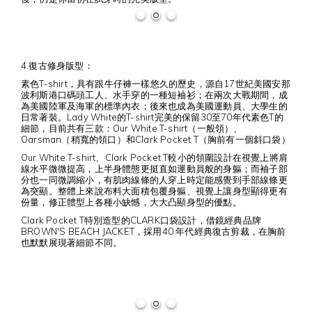
4.復古修身版型：
素色T-shirt，具有跟牛仔褲一樣悠久的歷史，源自17世紀美國安那
波利斯港口碼頭工人、水手穿的一種短袖衫；在兩次大戰期間，成
為美國陸軍及海軍的標準內衣；後來也成為美國運動員、大學生的
日常著裝。Lady White的T-shirt完美的保留30至70年代素色T的
細節，目前共有三款：Our White T-shirt（一般領）、
Oarsman（稍寬的領口）和Clark Pocket T（胸前有一個斜口袋）
Our White T-shirt、Clark Pocket T較小的領圍設計在視覺上將肩
線水平微微提高，上半身體態更挺直如運動員般的身軀；而袖子部
分也一同微調縮小，有肌肉線條的人穿上時定能感覺到手部線條更
為突顯。整體上來說布料大面積包覆身軀、視覺上讓身型顯得更有
份量，修正體型上各種小缺憾，大大凸顯身型的優點。
Clark Pocket T特別造型的CLARK口袋設計，借鏡經典品牌
BROWN'S BEACH JACKET，採用40 年代經典復古剪裁，在胸前
也默默展現著細節不同。