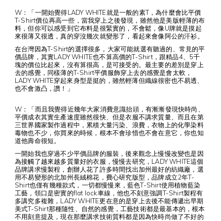
W：「一開始覺得LADY WHITE就是一般的素T，為什麼會比平價
T-Shirt價位再高一些，當我穿上之後發現，雖然他是美版輕薄的布
料，但你可以感受到它布料是很緊實的，不會鬆，像U牌就是摸起
來很薄又很透，真的穿沒幾次就變形了，看起來會像阿公的汗衫。
在台灣因為T-Shirt的選擇很多，大家可能就選有聽過的、常見的平
價品牌，其實LADY WHITE也不算高價的T-Shirt，跟精品4、5千
塊的價位比起來，沒有算很高，是可接受的。最主要的差別是穿上
去的感覺，同樣薄的T-Shirt平價服飾穿上去的感覺是會太軟，
LADY WHITE穿起來身型是挺的，雖然輕薄但織線很密也不易透、
也不會激凸，讚！」
W：「而且我覺得近幾年大家消費意識抬頭，有漸漸發現快時尚、
平價成衣其實生產速度雖然很快、但是衣服不講求質量、而且在第
三世界國家製作過程中，累積大量污染、浪費，衣物上的化學染料
毒物也不少，你買來的時候，根本不會珍惜也不會在意它，你也知
道他壽命很短。
一開始我也穿過不少平價品牌的服裝，後來觀念上慢慢改變也是因
為接觸了越來越多質量好的衣服，慢慢去研究，LADY WHITE這個
品牌講求慢製程，創辦人花了許多時間找出加州最好的紡織廠，選
用不易變形的北加州長絨棉花，費心研究版型，品牌成立2年T-
Shirt也僅有幾種款式，一切都慢慢來，藍色T-Shirt使用植物藍染
工藝，領口是密實的flat lock車線，他也不刻意強調T-Shirt製程有
多講究多複雜，LADY WHITE更在意的是穿上去後不能傳遞出早期
美式T-Shirt那種隨性、自然的感覺，工藝技術都是最基本的，根本
不用刻意提及，現在那麼講求技術質料都是因為快時尚做了不好的