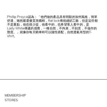
Phillip Proyce認為：「他們做的產品具有明顯的加州風格，簡單
舒適，雖然嚴選優質美國棉，flat lock傳統縫紉工藝，但是這些都
不是重點，他也很少提，他看中的，也希望客人看中的，是
Lady White傳遞的感覺，一種自然，不拘束，不刻意，不做作的
態度。」就像你每天騎車時可以隨性搭配，自然透氣有型的T-
shirt。
MEMBERSHIP
STORES