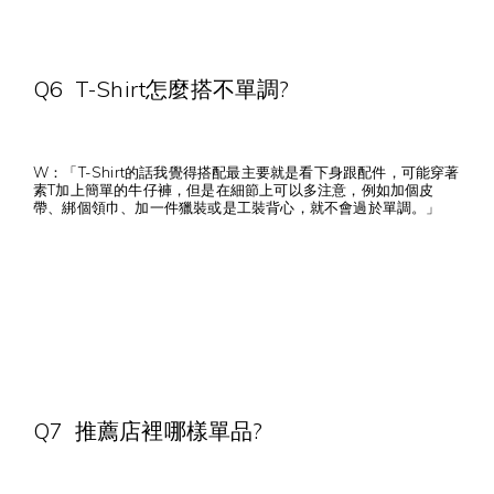
Q6 T-Shirt怎麼搭不單調?
W：「T-Shirt的話我覺得搭配最主要就是看下身跟配件，可能穿著
素T加上簡單的牛仔褲，但是在細節上可以多注意，例如加個皮
帶、綁個領巾、加一件獵裝或是工裝背心，就不會過於單調。」
Q7 推薦店裡哪樣單品?