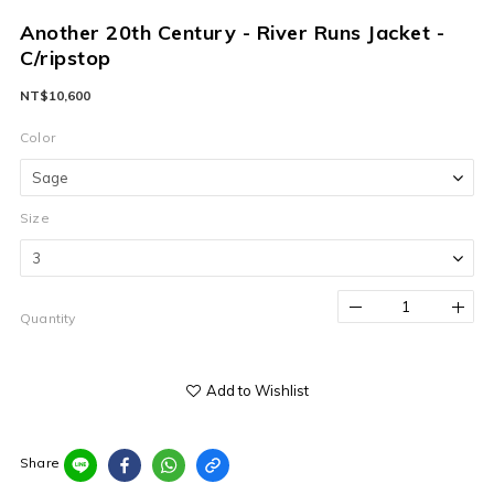
Another 20th Century - River Runs Jacket -
C/ripstop
NT$10,600
Color
Size
Quantity
Add to Wishlist
Share