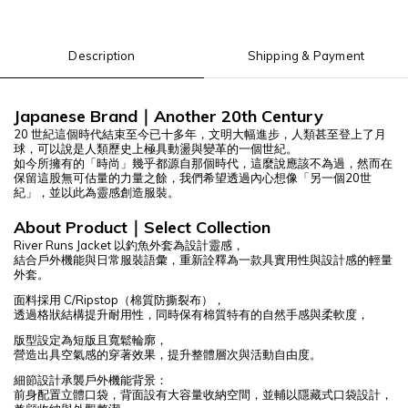
Description
Shipping & Payment
Japanese Brand｜Another 20th Century
20 世紀這個時代結束至今已十多年，文明大幅進步，人類甚至登上了月
球，可以說是人類歷史上極具動盪與變革的一個世紀。
如今所擁有的「時尚」幾乎都源自那個時代，這麼說應該不為過，然而在
保留這股無可估量的力量之餘，我們希望透過內心想像「另一個20世
紀」，並以此為靈感創造服裝。
About Product｜Select Collection
River Runs Jacket 以釣魚外套為設計靈感，
結合戶外機能與日常服裝語彙，重新詮釋為一款具實用性與設計感的輕量
外套。
面料採用 C/Ripstop（棉質防撕裂布），
透過格狀結構提升耐用性，同時保有棉質特有的自然手感與柔軟度，
版型設定為短版且寬鬆輪廓，
營造出具空氣感的穿著效果，提升整體層次與活動自由度。
細節設計承襲戶外機能背景：
前身配置立體口袋，背面設有大容量收納空間，並輔以隱藏式口袋設計，