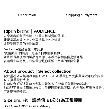
Description
Shipping & Payment
Japan brand
｜
AUDIENCE
以穿著者的角度出發，注重衣料材質的選擇，
即便是基本款上衣，也重視其中的小細節，
才能呈現完美的衣物輪廓。
Audience製品皆在日本完成，
“實用與美”的兼具，充滿了日本製的精神，
並且以長期使用的製品為目標，不希望衣物僅僅是消耗品，
在經過十年之後，它依舊能是你長派上用場的體面穿著。
About product
｜
Select
collection
設計靈感來自美國海軍的 CWU-36/P 冬季飛行外套與美國陸軍航空隊的
A-2 夏季飛行夾克。
外套結合 CWU 外套的大型口袋與 A-2 外套的前襟拉鍊設計。
袖口與下擺未採用羅紋收口，呈現圓潤氣球版型。內側配有可調整腰帶，
可改變整體輪廓。
Size and Fit
｜
誤差值 ±1公分為正常範圍
Staff Sam 179/70 in size M/Navy