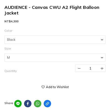
AUDIENCE - Canvas CWU A2 Flight Balloon
Jacket
NT$4,300
Color
Size
Quantity
Add to Wishlist
Share