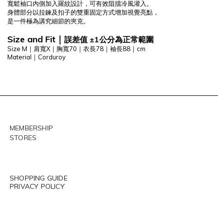
寬鬆袖口內側加入羅紋設計，可有效阻擋冷風灌入。
身體部分以拉鍊及扣子的雙重固定方式增加視覺亮點，
是一件極為講究細節的夾克。
Size and Fit
｜
誤差值 ±1公分為正常範圍
Size M
｜肩寬X｜胸寬70｜衣長78｜袖長88｜cm
Material
｜
Corduroy
MEMBERSHIP
STORES
SHOPPING GUIDE
PRIVACY POLICY