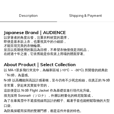
Description
Shipping & Payment
Japanese Brand
｜
AUDIENCE
以穿著者的角度出發，注重衣料材質的選擇，
即便是基本款上衣，也重視其中的小細節，
才能呈現完美的衣物輪廓。
並且以長期使用的製品為目標，不希望衣物僅僅是消耗品，
在經過十年之後，它依舊能是你長派上用場的體面穿著。
About Product
｜
Select C
ollection
以 MA-1眾多飛行夾克中，為極寒區域 (-10°C ～ -30°C) 所開發的經典款
「N-3B」為靈感。
N-3B 以高機能與高設計感著稱，至今仍有不少死忠粉絲，但真正的 N-3B
非常重，穿起來其實挺辛苦的，
這款便是以 N-3B Flight Jacket 作為基礎並進行現代化升級。
填充採用 Sorona®（ソロナ），外層以輕量化的棉尼龍製成，
為了在暴風雪中不遮擋視線而設計的帽子、戴著手套也能輕鬆取物的大型
口袋、
為防風保暖而採用的雙層門襟，都是這件外套的特色。