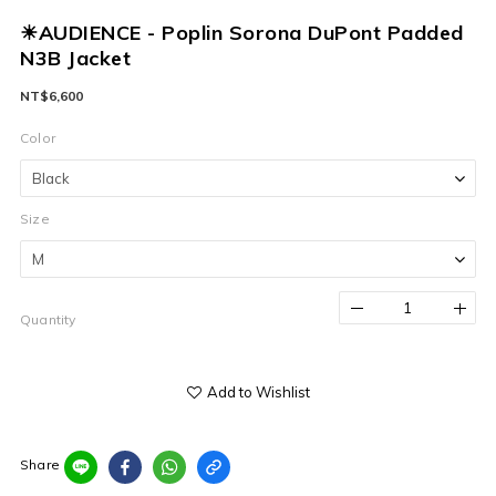
☀AUDIENCE - Poplin Sorona DuPont Padded
N3B Jacket
NT$6,600
Color
Size
Quantity
Add to Wishlist
Share