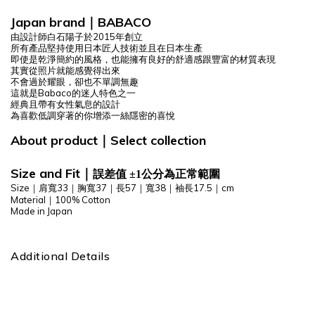
Japan brand
BABACO
｜
由設計師白石陽子於2015年創立
所有產品堅持使用日本匠人技術並且在日本生產
即使是乾淨簡約的風格，也能擁有良好的舒適感跟豐富的材質表現
其實從照片就能感覺得出來
不會過於耀眼，卻也不單調無趣
這就是Babaco的迷人特色之一
經典且帶有女性氣息的設計
為喜歡低調穿著的你增添一絲隱密的喜悅
About product
Select
collection
｜
Size and Fit
｜
誤差值 ±1公分為正常範圍
Size｜肩寬33｜胸寬37｜長57｜寬38｜袖長17.5｜cm
Material｜100% Cotton
Made in Japan
Additional Details