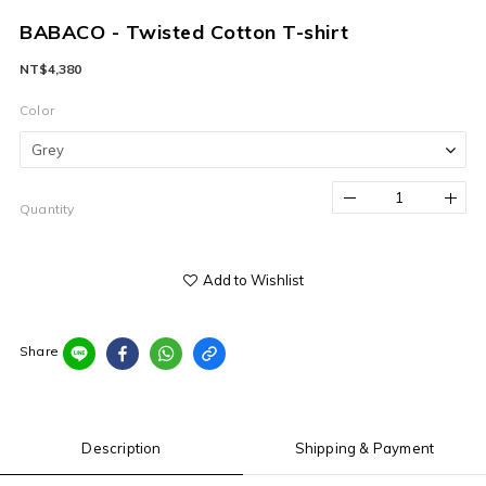
BABACO - Twisted Cotton T-shirt
NT$4,380
Color
Quantity
Add to Wishlist
Share
Description
Shipping & Payment